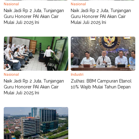
R
T
Nasional
Nasional
I
Naik Jadi Rp 2 Juta, Tunjangan
Naik Jadi Rp 2 Juta, Tunjangan
S
Guru Honorer PAI Akan Cair
Guru Honorer PAI Akan Cair
I
Mulai Juli 2025 Ini
Mulai Juli 2025 Ini
N
G
K
G
M
E
D
I
A
.
Nasional
Industri
I
D
Naik Jadi Rp 2 Juta, Tunjangan
Zulhas: BBM Campuran Etanol
Guru Honorer PAI Akan Cair
10% Wajib Mulai Tahun Depan
Mulai Juli 2025 Ini
SITEMAP
PROFILE
TERM
OF
USE
PEDOMAN
PEMBERITAAN
SIBER
PRIVACY