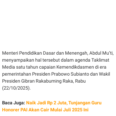
E
E
H
S
A
T
T
Y
A
L
N
E
E
A
N
N
G
A
L
L
I
I
S
S
Menteri Pendidikan Dasar dan Menengah, Abdul Mu’ti,
H
I
S
menyampaikan hal tersebut dalam agenda Taklimat
E
K
Media satu tahun capaian Kemendikdasmen di era
X
O
E
L
pemerintahan Presiden Prabowo Subianto dan Wakil
C
O
U
M
Presiden Gibran Rakabuming Raka, Rabu
T
(22/10/2025).
I
V
E
C
Baca Juga:
Naik Jadi Rp 2 Juta, Tunjangan Guru
O
R
Honorer PAI Akan Cair Mulai Juli 2025 Ini
N