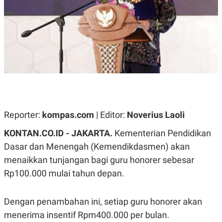
A
A
S
L
I
K
I
E
N
U
D
A
U
N
S
G
T
A
R
N
I
P
I
E
N
Reporter:
kompas.com
| Editor:
Noverius Laoli
L
T
U
E
KONTAN.CO.ID -
JAKARTA.
Kementerian Pendidikan
A
R
N
N
Dasar dan Menengah (Kemendikdasmen) akan
G
A
menaikkan tunjangan bagi guru honorer sebesar
U
S
S
I
Rp100.000 mulai tahun depan.
A
O
H
N
A
A
L
Dengan penambahan ini, setiap guru honorer akan
P
R
menerima insentif Rpm400.000 per bulan.
E
E