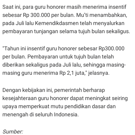
S
A
Saat ini, para guru honorer masih menerima insentif
A
G
T
E
sebesar Rp 300.000 per bulan. Mu’ti menambahkan,
D
S
A
pada Juli lalu Kemendikdasmen telah menyalurkan
T
pembayaran tunjangan selama tujuh bulan sekaligus.
A
K
L
O
I
"Tahun ini insentif guru honorer sebesar Rp300.000
N
P
T
S
per bulan. Pembayaran untuk tujuh bulan telah
A
U
N
S
diberikan sekaligus pada Juli lalu, sehingga masing-
T
masing guru menerima Rp 2,1 juta," jelasnya.
V
JARINGAN
Dengan kebijakan ini, pemerintah berharap
kesejahteraan guru honorer dapat meningkat seiring
K
P
upaya memperkuat mutu pendidikan dasar dan
O
R
N
E
menengah di seluruh Indonesia.
T
S
A
S
N
R
Sumber:
A
E