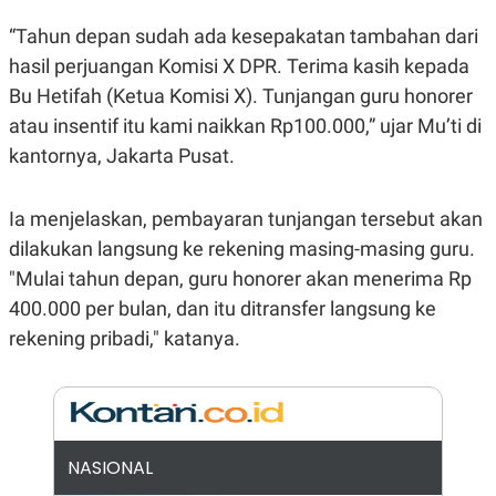
E
R
“Tahun depan sudah ada kesepakatan tambahan dari
F
B
hasil perjuangan Komisi X DPR. Terima kasih kepada
O
U
K
S
Bu Hetifah (Ketua Komisi X). Tunjangan guru honorer
U
I
S
N
atau insentif itu kami naikkan Rp100.000,” ujar Mu’ti di
E
kantornya, Jakarta Pusat.
S
S
I
N
Ia menjelaskan, pembayaran tunjangan tersebut akan
S
dilakukan langsung ke rekening masing-masing guru.
I
G
"Mulai tahun depan, guru honorer akan menerima Rp
H
T
400.000 per bulan, dan itu ditransfer langsung ke
S
B
rekening pribadi," katanya.
T
E
O
L
C
A
K
N
S
J
E
A
T
O
NASIONAL
U
N
P