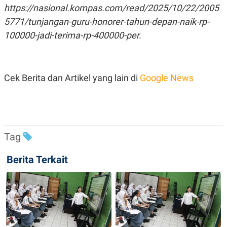
C
L
https://nasional.kompas.com/read/2025/10/22/2005
A
E
D
A
5771/tunjangan-guru-honorer-tahun-depan-naik-rp-
E
S
100000-jadi-terima-rp-400000-per.
M
E
Y
.
I
D
L
K
Cek Berita dan Artikel yang lain di
Google News
A
I
N
N
G
E
G
R
A
J
N
A
A
E
Tag
N
M
C
I
E
T
Berita Terkait
T
E
A
N
K
E
A
P
D
A
V
P
E
E
R