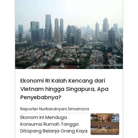
N
S
E
E
W
R
S
E
S
M
E
O
T
N
U
I
P
A
A
K
D
I
V
L
A
S
K
Ekonomi RI Kalah Kencang dari
O
R
Vietnam hingga Singapura, Apa
P
Penyebabnya?
O
R
A
Reporter Nurtiandriyani Simamora
S
Ekonom Ini Menduga
I
Konsumsi Rumah Tangga
K
N
I
A
Ditopang Belanja Orang Kaya
L
T