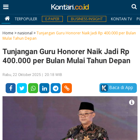
TERPOPULER
E-PAPER
BUSINESS INSIGHT
KONTAN TV
P
Home
>
nasional
>
Tunjangan Guru Honorer Naik Jadi Rp 400.000 per Bulan
Mulai Tahun Depan
MY
Tunjangan Guru Honorer Naik Jadi Rp
KONTAN
400.000 per Bulan Mulai Tahun Depan
Daftar
Rabu, 22 Oktober 2025 | 20:18 WIB
Masuk
Baca di App
BERITA
I
N
N
A
V
S
E
I
S
O
T
N