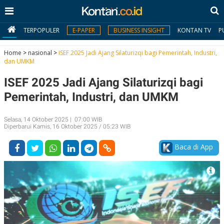
TERPOPULER
E-PAPER
BUSINESS INSIGHT
KONTAN TV
P
Home
>
nasional
>
ISEF 2025 Jadi Ajang Silaturizqi bagi Pemerintah, Industri,
dan UMKM
MY
ISEF 2025 Jadi Ajang Silaturizqi bagi
KONTAN
Pemerintah, Industri, dan UMKM
Daftar
Selasa, 14 Oktober 2025 | 07:00 WIB
Masuk
Diperbarui Kamis, 16 Oktober 2025 / 05:23 WIB
Baca di App
BERITA
I
N
N
A
V
S
E
I
S
O
T
N