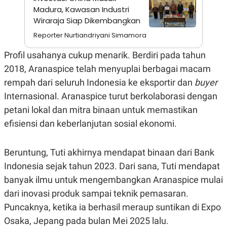
C
L
Madura, Kawasan Industri
A
E
D
A
Wiraraja Siap Dikembangkan
E
S
Reporter Nurtiandriyani Simamora
M
E
Y
.
I
Profil usahanya cukup menarik. Berdiri pada tahun
D
2018, Aranaspice telah menyuplai berbagai macam
L
K
A
I
rempah dari seluruh Indonesia ke eksportir dan
buyer
N
N
Internasional. Aranaspice turut berkolaborasi dengan
G
E
G
R
petani lokal dan mitra binaan untuk memastikan
A
J
N
A
efisiensi dan keberlanjutan sosial ekonomi.
A
E
N
M
C
I
Beruntung, Tuti akhirnya mendapat binaan dari Bank
E
T
T
E
Indonesia sejak tahun 2023. Dari sana, Tuti mendapat
A
N
K
banyak ilmu untuk mengembangkan Aranaspice mulai
E
A
dari inovasi produk sampai teknik pemasaran.
P
D
Puncaknya, ketika ia berhasil meraup suntikan di Expo
A
V
P
E
Osaka, Jepang pada bulan Mei 2025 lalu.
E
R