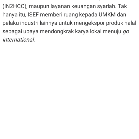
E
E
H
S
(IN2HCC), maupun layanan keuangan syariah. Tak
A
T
hanya itu, ISEF memberi ruang kepada UMKM dan
T
Y
A
L
pelaku industri lainnya untuk mengekspor produk halal
N
E
sebagai upaya mendongkrak karya lokal menuju
go
E
A
N
N
international
.
G
A
L
L
I
I
S
S
H
I
S
E
K
X
O
E
L
C
O
U
M
T
I
V
E
C
O
R
N