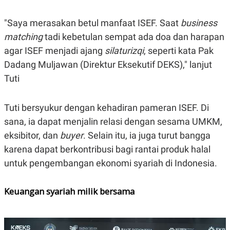
R
T
I
S
"Saya merasakan betul manfaat ISEF. Saat
business
I
matching
tadi kebetulan sempat ada doa dan harapan
N
G
agar ISEF menjadi ajang
silaturizqi
, seperti kata Pak
K
Dadang Muljawan (Direktur Eksekutif DEKS)," lanjut
G
M
Tuti
E
D
I
Tuti bersyukur dengan kehadiran pameran ISEF. Di
A
.
sana, ia dapat menjalin relasi dengan sesama UMKM,
I
D
eksibitor, dan
buyer
. Selain itu, ia juga turut bangga
karena dapat berkontribusi bagi rantai produk halal
untuk pengembangan ekonomi syariah di Indonesia.
SITEMAP
PROFILE
TERM
OF
USE
Keuangan syariah milik bersama
PEDOMAN
PEMBERITAAN
SIBER
PRIVACY