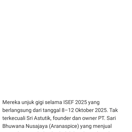
E
R
F
B
O
U
K
S
U
I
S
N
E
S
S
I
N
S
I
G
H
T
S
B
T
E
O
L
Mereka unjuk gigi selama ISEF 2025 yang
C
A
K
N
berlangsung dari tanggal 8–12 Oktober 2025. Tak
S
J
E
A
terkecuali Sri Astutik, founder dan owner PT. Sari
T
O
U
N
Bhuwana Nusajaya (Aranaspice) yang menjual
P