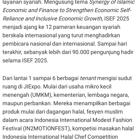
layanan syariah. Mengusung tema
Synergy of Islamic
R
G
S
I
Economic and Finance to Strengthen Economic Self-
O
O
Reliance and Inclusive Economic Growth,
ISEF 2025
N
N
A
A
menjadi ajang ke 12 pameran keuangan syariah
L
L
F
berskala internasional yang turut menghadirkan
I
pembicara nasional dan internasional. Sampai hari
N
A
terakhir, sebanyak lebih dari 90.000 pengunjung hadir
N
C
selama ISEF 2025.
E
Y
C
A
A
Dari lantai 1 sampai 6 berbagai
tenant
mengisi sudut
N
R
ruang di JIExpo. Mulai dari usaha mikro kecil
G
I
T
T
menengah (UMKM), kementerian, lembaga negara,
E
A
R
H
maupun perbankan. Mereka menampilkan berbagai
.
U
produk mulai dari dagangan halal, fesyen muslim
.
.
dalam acara Indonesia International Modest Fashion
K
L
Festival (IN2MOTIONFEST), kompetisi masakan halal
E
I
S
F
Indonesia International Halal Chef Competition