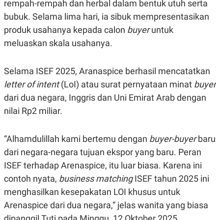
rempah-rempah dan herbal dalam bentuk utuh serta
N
S
bubuk. Selama lima hari, ia sibuk mempresentasikan
E
E
W
R
produk usahanya kepada calon
buyer
untuk
S
E
S
M
meluaskan skala usahanya.
E
O
T
N
U
I
Selama ISEF 2025, Aranaspice berhasil mencatatkan
P
A
letter of intent
(LoI) atau surat pernyataan minat
buyer
A
K
D
I
dari dua negara, Inggris dan Uni Emirat Arab dengan
V
L
A
nilai Rp2 miliar.
S
K
O
“Alhamdulillah kami bertemu dengan
buyer-buyer
baru
R
P
dari negara-negara tujuan ekspor yang baru. Peran
O
R
ISEF terhadap Arenaspice, itu luar biasa. Karena ini
A
contoh nyata,
business matching
ISEF tahun 2025 ini
S
I
menghasilkan kesepakatan LOI khusus untuk
K
N
Arenaspice dari dua negara,” jelas wanita yang biasa
I
A
L
T
dipanggil Tuti pada Minggu, 12 Oktober 2025.