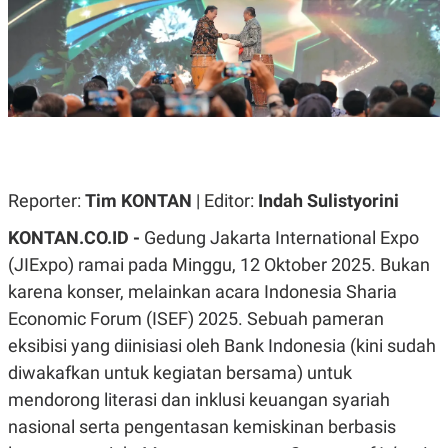
A
A
S
L
I
K
I
E
N
U
D
A
U
N
S
G
T
A
R
N
I
Reporter:
Tim KONTAN
| Editor:
Indah Sulistyorini
P
I
E
N
KONTAN.CO.ID -
Gedung Jakarta International Expo
L
T
U
E
(JIExpo) ramai pada Minggu, 12 Oktober 2025. Bukan
A
R
karena konser, melainkan acara Indonesia Sharia
N
N
G
A
Economic Forum (ISEF) 2025. Sebuah pameran
U
S
S
I
eksibisi yang diinisiasi oleh Bank Indonesia (kini sudah
A
O
diwakafkan untuk kegiatan bersama) untuk
H
N
A
A
mendorong literasi dan inklusi keuangan syariah
L
nasional serta pengentasan kemiskinan berbasis
P
R
E
E