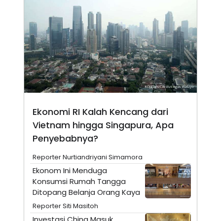
S
A
A
G
T
E
D
S
A
T
A
K
L
O
I
N
P
T
S
A
U
N
S
Ekonomi RI Kalah Kencang dari
T
V
Vietnam hingga Singapura, Apa
Penyebabnya?
JARINGAN
Reporter Nurtiandriyani Simamora
K
P
Ekonom Ini Menduga
O
R
Konsumsi Rumah Tangga
N
E
Ditopang Belanja Orang Kaya
T
S
A
S
Reporter Siti Masitoh
N
R
A
E
Investasi China Masuk