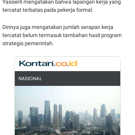
Yassierli mengatakan bahwa lapangan kerja yang
E
R
tercatat terbatas pada pekerja formal.
F
B
O
U
K
S
Dirinya juga mengatakan jumlah serapan kerja
U
I
S
N
tercatat belum termasuk tambahan hasil program
E
strategis pemerintah.
S
S
I
N
S
I
G
H
NASIONAL
T
S
B
T
E
O
L
C
A
K
N
S
J
E
A
T
O
U
N
P