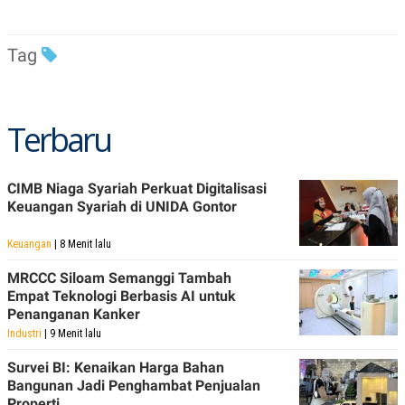
S
A
A
G
T
E
D
S
Tag
A
T
A
K
L
Terbaru
O
I
N
P
T
S
A
U
CIMB Niaga Syariah Perkuat Digitalisasi
N
S
T
Keuangan Syariah di UNIDA Gontor
V
Keuangan
| 8 Menit lalu
JARINGAN
MRCCC Siloam Semanggi Tambah
Empat Teknologi Berbasis AI untuk
K
P
Penanganan Kanker
O
R
Industri
| 9 Menit lalu
N
E
T
S
A
S
Survei BI: Kenaikan Harga Bahan
N
R
Bangunan Jadi Penghambat Penjualan
A
E
Properti