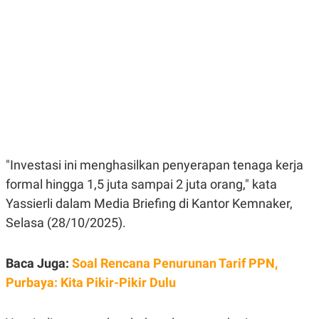
E
E
H
S
A
T
T
Y
A
L
N
E
E
A
N
N
G
A
L
L
I
I
S
S
H
I
S
"Investasi ini menghasilkan penyerapan tenaga kerja
E
K
formal hingga 1,5 juta sampai 2 juta orang," kata
X
O
E
L
Yassierli dalam Media Briefing di Kantor Kemnaker,
C
O
U
M
Selasa (28/10/2025).
T
I
V
Baca Juga:
Soal Rencana Penurunan Tarif PPN,
E
C
Purbaya: Kita Pikir-Pikir Dulu
O
R
N