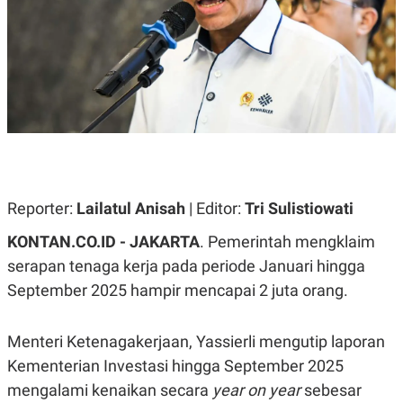
A
A
S
L
I
K
I
E
N
U
D
A
U
N
S
G
T
A
R
N
I
P
I
E
N
Reporter:
Lailatul Anisah
| Editor:
Tri Sulistiowati
L
T
U
E
KONTAN.CO.ID - JAKARTA
. Pemerintah mengklaim
A
R
N
N
serapan tenaga kerja pada periode Januari hingga
G
A
September 2025 hampir mencapai 2 juta orang.
U
S
S
I
A
O
H
N
Menteri Ketenagakerjaan, Yassierli mengutip laporan
A
A
L
Kementerian Investasi hingga September 2025
P
R
mengalami kenaikan secara
year on year
sebesar
E
E