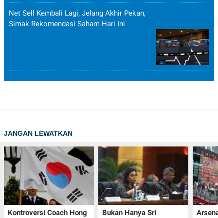
Net Sell Kembali Lagi, Jelang Akhir Pekan,
Simak Rekomendasi Saham Hari Ini
JANGAN LEWATKAN
Kontroversi Coach Hong
Bukan Hanya Sri
Arsena