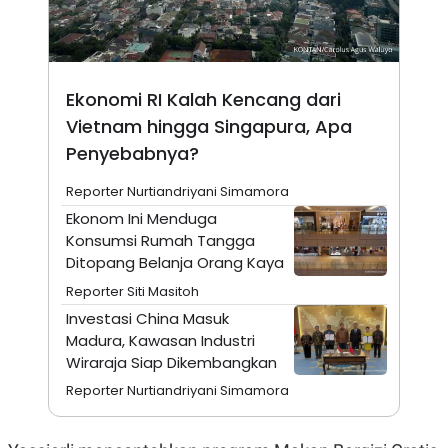
N
S
E
E
W
R
S
E
S
M
Ekonomi RI Kalah Kencang dari
E
O
T
N
Vietnam hingga Singapura, Apa
U
I
P
A
Penyebabnya?
A
K
D
I
Reporter Nurtiandriyani Simamora
V
L
Ekonom Ini Menduga
A
S
Konsumsi Rumah Tangga
K
Ditopang Belanja Orang Kaya
O
R
Reporter Siti Masitoh
P
Investasi China Masuk
O
R
Madura, Kawasan Industri
A
Wiraraja Siap Dikembangkan
S
I
Reporter Nurtiandriyani Simamora
K
N
I
A
L
T