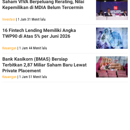
Saham VIVA Berpeluang Rerating, Nilai
R
T
Kepemilikan di MDIA Belum Tercermin
I
S
I
Investasi
| 1 Jam 31 Menit lalu
N
G
16 Fintech Lending Memiliki Angka
K
TWP90 di Atas 5% per Juni 2026
G
M
E
Keuangan
| 1 Jam 44 Menit lalu
D
I
Bank Kasikorn (BMAS) Bersiap
A
Terbitkan 2,87 Miliar Saham Baru Lewat
.
Private Placement
I
D
Keuangan
| 1 Jam 51 Menit lalu
SITEMAP
PROFILE
TERM
OF
USE
PEDOMAN
PEMBERITAAN
SIBER
PRIVACY