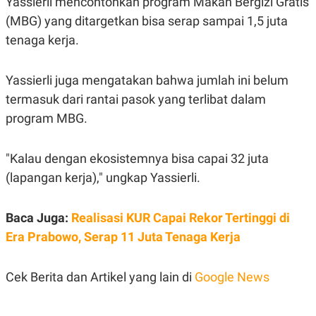
Yassierli mencontohkan program Makan Bergizi Gratis
A
I
S
V
(MBG) yang ditargetkan bisa serap sampai 1,5 juta
K
E
tenaga kerja.
E
M
E
N
Yassierli juga mengatakan bahwa jumlah ini belum
T
E
termasuk dari rantai pasok yang terlibat dalam
R
program MBG.
I
A
N
"Kalau dengan ekosistemnya bisa capai 32 juta
L
E
(lapangan kerja)," ungkap Yassierli.
S
T
A
R
Baca Juga:
Realisasi KUR Capai Rekor Tertinggi di
I
Era Prabowo, Serap 11 Juta Tenaga Kerja
KANAL
Cek Berita dan Artikel yang lain di
Google News
P
I
U
M