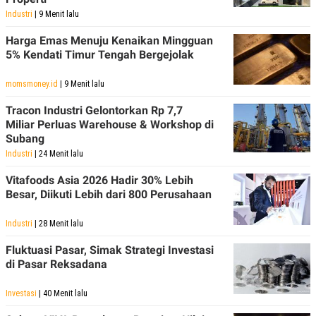
C
L
A
E
Industri
| 9 Menit lalu
D
A
E
S
Harga Emas Menuju Kenaikan Mingguan
M
E
5% Kendati Timur Tengah Bergejolak
Y
.
I
D
momsmoney.id
| 9 Menit lalu
L
K
Tracon Industri Gelontorkan Rp 7,7
A
I
N
N
Miliar Perluas Warehouse & Workshop di
G
E
Subang
G
R
Industri
| 24 Menit lalu
A
J
N
A
Vitafoods Asia 2026 Hadir 30% Lebih
A
E
N
M
Besar, Diikuti Lebih dari 800 Perusahaan
C
I
E
T
Industri
| 28 Menit lalu
T
E
A
N
K
Fluktuasi Pasar, Simak Strategi Investasi
di Pasar Reksadana
E
A
P
D
A
V
Investasi
| 40 Menit lalu
P
E
E
R