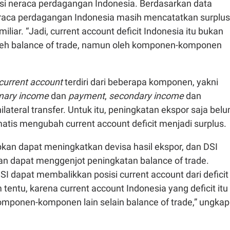
i neraca perdagangan Indonesia. Berdasarkan data
neraca perdagangan Indonesia masih mencatatkan surplus
liar. “Jadi, current account deficit Indonesia itu bukan
oleh balance of trade, namun oleh komponen-komponen
current account
terdiri dari beberapa komponen, yakni
mary income
dan
payment
,
secondary income
dan
nilateral transfer. Untuk itu, peningkatan ekspor saja bel
atis mengubah current account deficit menjadi surplus.
pkan dapat meningkatkan devisa hasil ekspor, dan DSI
n dapat menggenjot peningkatan balance of trade.
 dapat membalikkan posisi current account dari deficit
 tentu, karena current account Indonesia yang deficit itu
omponen-komponen lain selain balance of trade,” ungkap