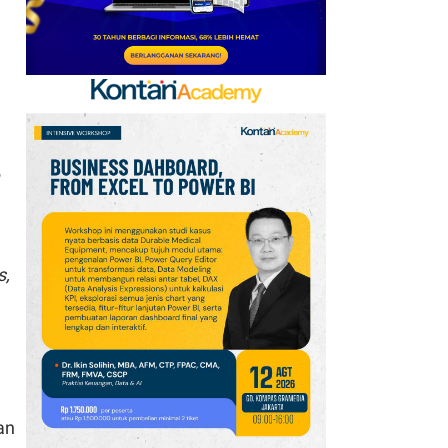
s,
an