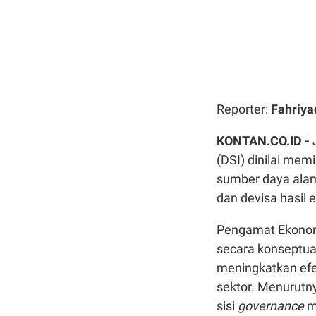
Reporter:
Fahriya
KONTAN.CO.ID -
(DSI) dinilai mem
sumber daya alam
dan devisa hasil 
Pengamat Ekonomi
secara konseptua
meningkatkan efek
sektor. Menurutn
sisi
governance
ma