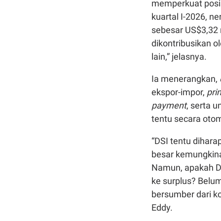
memperkuat posis
kuartal I-2026, 
sebesar US$3,32 mi
dikontribusikan 
lain,” jelasnya.
Ia menerangkan,
ekspor-impor,
pri
payment
, serta u
tentu secara otom
“DSI tentu dihara
besar kemungkina
Namun, apakah DSI
ke surplus? Belum
bersumber dari k
Eddy.