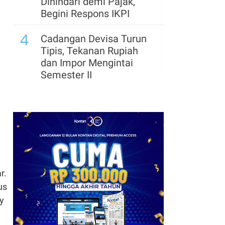
Dihindari demi Pajak,
Begini Respons IKPI
4
Cadangan Devisa Turun
Tipis, Tekanan Rupiah
dan Impor Mengintai
Semester II
r.
us
dy