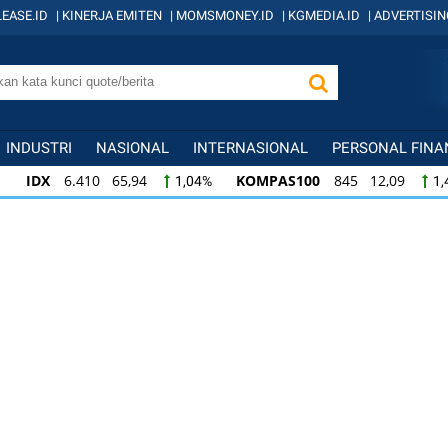
EASE.ID
|
KINERJA EMITEN
|
MOMSMONEY.ID
|
KGMEDIA.ID
|
ADVERTISIN
INDUSTRI
NASIONAL
INTERNASIONAL
PERSONAL FINA
IDX
6.410 65,94
KOMPAS100
845 12,09
1,04%
1,
KOMPAS100
845 12,09
LQ45
640 9,44
1,45%
1,5
LQ45
640 9,44
ISSI
222 2,82
IDX3
1,50%
1,29%