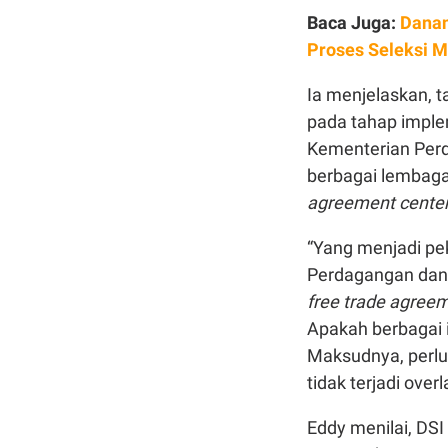
Baca Juga:
Danan
Proses Seleksi M
Ia menjelaskan, t
pada tahap imple
Kementerian Perd
berbagai lembaga
agreement cente
“Yang menjadi pe
Perdagangan dan 
free trade agree
Apakah berbagai i
Maksudnya, perl
tidak terjadi ove
Eddy menilai, DSI