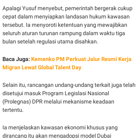
E
R
Apalagi Yusuf menyebut, pemerintah bergerak cukup
F
B
cepat dalam menyiapkan landasan hukum kawasan
O
U
K
S
tersebut. Ia menyoroti ketentuan yang mewajibkan
U
I
seluruh aturan turunan rampung dalam waktu tiga
S
N
E
bulan setelah regulasi utama disahkan.
S
S
I
Baca Juga:
Kemenko PM Perkuat Jalur Resmi Kerja
N
S
Migran Lewat Global Talent Day
I
G
H
T
Selain itu, rancangan undang-undang terkait juga telah
S
B
disetujui masuk Program Legislasi Nasional
T
E
(Prolegnas) DPR melalui mekanisme keadaan
O
L
C
A
tertentu.
K
N
S
J
E
A
T
O
Ia menjelaskan kawasan ekonomi khusus yang
U
N
dirancang itu akan mengadopsi model Dubai
P