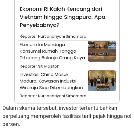
A
I
S
V
Ekonomi RI Kalah Kencang dari
K
E
Vietnam hingga Singapura, Apa
E
M
Penyebabnya?
E
N
T
Reporter Nurtiandriyani Simamora
E
Ekonom Ini Menduga
R
I
Konsumsi Rumah Tangga
A
Ditopang Belanja Orang Kaya
N
Reporter Siti Masitoh
L
E
Investasi China Masuk
S
Madura, Kawasan Industri
T
A
Wiraraja Siap Dikembangkan
R
Reporter Nurtiandriyani Simamora
I
Dalam skema tersebut, investor tertentu bahkan
KANAL
berpeluang memperoleh fasilitas tarif pajak hingga nol
persen.
P
I
U
M