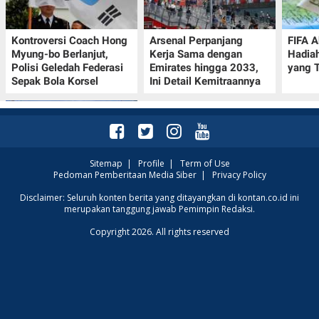
Kontroversi Coach Hong
Arsenal Perpanjang
FIFA A
Myung-bo Berlanjut,
Kerja Sama dengan
Hadia
Polisi Geledah Federasi
Emirates hingga 2033,
yang T
Sepak Bola Korsel
Ini Detail Kemitraannya
Sitemap
|
Profile
|
Term of Use
Pedoman Pemberitaan Media Siber
|
Privacy Policy
Prakiraan Cuaca Kota
Disclaimer: Seluruh konten berita yang ditayangkan di kontan.co.id ini
merupakan tanggung jawab Pemimpin Redaksi.
Surabaya Hari Ini 7
Agustus 2026, Seluruh
Copyright 2026. All rights reserved
Wilayah Cerah