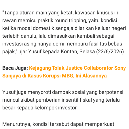
C
L
A
E
D
A
"Tanpa aturan main yang ketat, kawasan khusus ini
E
S
rawan memicu praktik round tripping, yaitu kondisi
M
E
Y
.
ketika modal domestik sengaja dilarikan ke luar negeri
I
D
terlebih dahulu, lalu dimasukkan kembali sebagai
L
K
investasi asing hanya demi memburu fasilitas bebas
A
I
N
N
pajak," ujar Yusuf kepada Kontan, Selasa (23/6/2026).
G
E
G
R
A
J
Baca Juga:
Kejagung Tolak Justice Collaborator Sony
N
A
A
E
Sanjaya di Kasus Korupsi MBG, Ini Alasannya
N
M
C
I
E
T
Yusuf juga menyoroti dampak sosial yang berpotensi
T
E
A
N
muncul akibat pemberian insentif fiskal yang terlalu
K
besar kepada kelompok investor.
E
A
P
D
A
V
P
E
Menurutnya, kondisi tersebut dapat memperkuat
E
R