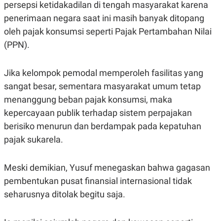
persepsi ketidakadilan di tengah masyarakat karena
R
T
I
penerimaan negara saat ini masih banyak ditopang
S
I
oleh pajak konsumsi seperti Pajak Pertambahan Nilai
N
(PPN).
G
K
G
Jika kelompok pemodal memperoleh fasilitas yang
M
E
sangat besar, sementara masyarakat umum tetap
D
I
menanggung beban pajak konsumsi, maka
A
kepercayaan publik terhadap sistem perpajakan
.
I
berisiko menurun dan berdampak pada kepatuhan
D
pajak sukarela.
SITEMAP
PROFILE
TERM
Meski demikian, Yusuf menegaskan bahwa gagasan
OF
pembentukan pusat finansial internasional tidak
USE
PEDOMAN
seharusnya ditolak begitu saja.
PEMBERITAAN
SIBER
PRIVACY