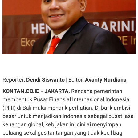
A
A
S
L
I
K
I
E
N
U
D
A
U
N
S
G
T
A
R
N
I
P
I
E
N
L
T
Reporter:
Dendi Siswanto
| Editor:
Avanty Nurdiana
U
E
A
R
N
N
KONTAN.CO.ID - JAKARTA.
Rencana pemerintah
G
A
membentuk Pusat Finansial Internasional Indonesia
U
S
S
I
(PFII) di Bali mulai menarik perhatian. Di balik ambisi
A
O
H
N
besar untuk menjadikan Indonesia sebagai pusat jasa
A
A
keuangan global, kebijakan ini dinilai menyimpan
L
P
R
peluang sekaligus tantangan yang tidak kecil bagi
E
E