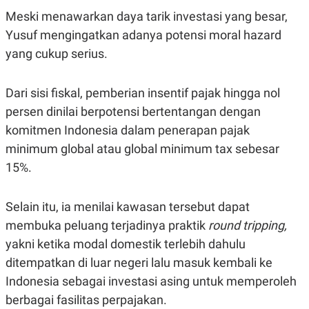
S
A
Meski menawarkan daya tarik investasi yang besar,
A
G
T
E
Yusuf mengingatkan adanya potensi moral hazard
D
S
A
yang cukup serius.
T
A
K
L
Dari sisi fiskal, pemberian insentif pajak hingga nol
O
I
persen dinilai berpotensi bertentangan dengan
N
P
T
S
komitmen Indonesia dalam penerapan pajak
A
U
N
S
minimum global atau global minimum tax sebesar
T
V
15%.
JARINGAN
Selain itu, ia menilai kawasan tersebut dapat
membuka peluang terjadinya praktik
round tripping,
K
P
yakni ketika modal domestik terlebih dahulu
O
R
N
E
ditempatkan di luar negeri lalu masuk kembali ke
T
S
A
S
Indonesia sebagai investasi asing untuk memperoleh
N
R
berbagai fasilitas perpajakan.
A
E