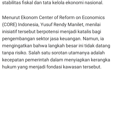
stabilitas fiskal dan tata kelola ekonomi nasional.
R
G
S
I
O
O
N
N
Menurut Ekonom Center of Reform on Economics
A
A
(CORE) Indonesia, Yusuf Rendy Manilet, menilai
L
L
F
inisiatif tersebut berpotensi menjadi katalis bagi
I
N
pengembangan sektor jasa keuangan. Namun, ia
A
N
mengingatkan bahwa langkah besar ini tidak datang
C
tanpa risiko. Salah satu sorotan utamanya adalah
E
kecepatan pemerintah dalam menyiapkan kerangka
Y
C
A
A
hukum yang menjadi fondasi kawasan tersebut.
N
R
G
I
T
T
E
A
R
H
.
U
.
.
K
L
E
I
S
F