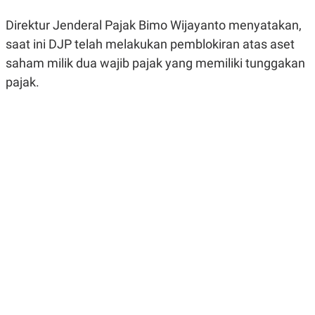
R
G
S
I
Direktur Jenderal Pajak Bimo Wijayanto menyatakan,
O
O
saat ini DJP telah melakukan pemblokiran atas aset
N
N
A
A
saham milik dua wajib pajak yang memiliki tunggakan
L
L
F
pajak.
I
N
A
N
C
E
Y
C
A
A
N
R
G
I
T
T
E
A
R
H
.
U
.
.
K
L
E
I
S
F