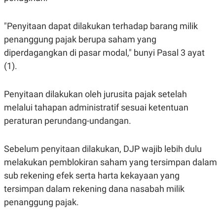
S
A
A
G
T
E
"Penyitaan dapat dilakukan terhadap barang milik
D
S
A
penanggung pajak berupa saham yang
T
A
diperdagangkan di pasar modal," bunyi Pasal 3 ayat
K
L
(1).
O
I
N
P
T
S
Penyitaan dilakukan oleh jurusita pajak setelah
A
U
N
S
melalui tahapan administratif sesuai ketentuan
T
V
peraturan perundang-undangan.
JARINGAN
Sebelum penyitaan dilakukan, DJP wajib lebih dulu
melakukan pemblokiran saham yang tersimpan dalam
K
P
sub rekening efek serta harta kekayaan yang
O
R
N
E
tersimpan dalam rekening dana nasabah milik
T
S
A
S
penanggung pajak.
N
R
A
E