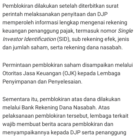
C
L
Pemblokiran dilakukan setelah diterbitkan surat
A
E
D
A
perintah melaksanakan penyitaan dan DJP
E
S
M
E
memperoleh informasi lengkap mengenai rekening
Y
.
keuangan penanggung pajak, termasuk nomor
Single
I
D
Investor Identification
(SID), sub rekening efek, jenis
L
K
dan jumlah saham, serta rekening dana nasabah.
A
I
N
N
G
E
G
R
Permintaan pemblokiran saham disampaikan melalui
A
J
Otoritas Jasa Keuangan (OJK) kepada Lembaga
N
A
A
E
Penyimpanan dan Penyelesaian.
N
M
C
I
E
T
T
E
Sementara itu, pemblokiran atas dana dilakukan
A
N
melalui Bank Rekening Dana Nasabah. Atas
K
pelaksanaan pemblokiran tersebut, lembaga terkait
E
A
P
D
wajib membuat berita acara pemblokiran dan
A
V
P
E
menyampaikannya kepada DJP serta penanggung
E
R