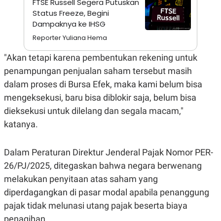
FTSE Russell Segera Putuskan
A
I
S
V
Status Freeze, Begini
K
E
Dampaknya ke IHSG
E
M
Reporter Yuliana Hema
E
N
"Akan tetapi karena pembentukan rekening untuk
T
E
penampungan penjualan saham tersebut masih
R
I
dalam proses di Bursa Efek, maka kami belum bisa
A
mengeksekusi, baru bisa diblokir saja, belum bisa
N
dieksekusi untuk dilelang dan segala macam,"
L
E
katanya.
S
T
A
R
Dalam Peraturan Direktur Jenderal Pajak Nomor PER-
I
26/PJ/2025, ditegaskan bahwa negara berwenang
melakukan penyitaan atas saham yang
KANAL
diperdagangkan di pasar modal apabila penanggung
pajak tidak melunasi utang pajak beserta biaya
P
I
U
M
penagihan.