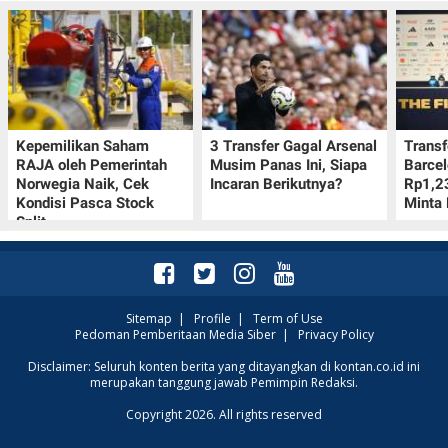
Kepemilikan Saham
3 Transfer Gagal Arsenal
Transf
RAJA oleh Pemerintah
Musim Panas Ini, Siapa
Barcel
Norwegia Naik, Cek
Incaran Berikutnya?
Rp1,23
Kondisi Pasca Stock
Minta 
Split
Sitemap
|
Profile
|
Term of Use
Pedoman Pemberitaan Media Siber
|
Privacy Policy
Cek Kumpulan Link
Disclaimer: Seluruh konten berita yang ditayangkan di kontan.co.id ini
merupakan tanggung jawab Pemimpin Redaksi.
Twibbon Hari Pramuka
ke-65 pada 14 Agustus
Copyright 2026. All rights reserved
2026