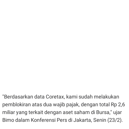
E
E
H
S
A
T
T
Y
A
L
N
E
E
A
N
N
G
A
L
L
I
I
S
S
H
I
S
E
K
X
O
E
L
C
O
U
M
T
"Berdasarkan data Coretax, kami sudah melakukan
I
V
pemblokiran atas dua wajib pajak, dengan total Rp 2,6
E
miliar yang terkait dengan aset saham di Bursa," ujar
C
O
Bimo dalam Konferensi Pers di Jakarta, Senin (23/2).
R
N