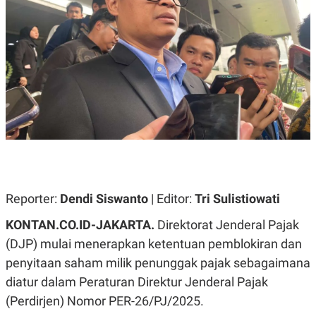
A
A
S
L
I
K
I
E
N
U
D
A
U
N
S
G
T
A
R
N
I
P
I
E
N
L
T
U
E
A
R
Reporter:
Dendi Siswanto
| Editor:
Tri Sulistiowati
N
N
G
A
KONTAN.CO.ID-JAKARTA.
Direktorat Jenderal Pajak
U
S
S
I
(DJP) mulai menerapkan ketentuan pemblokiran dan
A
O
penyitaan saham milik penunggak pajak sebagaimana
H
N
A
A
diatur dalam Peraturan Direktur Jenderal Pajak
L
(Perdirjen) Nomor PER-26/PJ/2025.
P
R
E
E