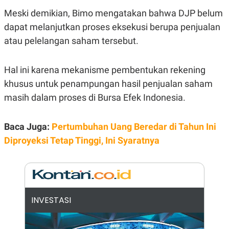
E
R
Meski demikian, Bimo mengatakan bahwa DJP belum
F
B
dapat melanjutkan proses eksekusi berupa penjualan
O
U
atau pelelangan saham tersebut.
K
S
U
I
S
N
E
Hal ini karena mekanisme pembentukan rekening
S
S
khusus untuk penampungan hasil penjualan saham
I
masih dalam proses di Bursa Efek Indonesia.
N
S
I
G
Baca Juga:
Pertumbuhan Uang Beredar di Tahun Ini
H
T
Diproyeksi Tetap Tinggi, Ini Syaratnya
S
B
T
E
O
L
C
A
K
N
S
J
INVESTASI
E
A
T
O
U
N
P