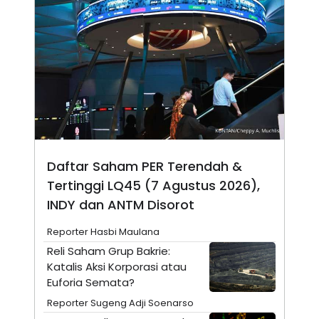
N
S
E
E
W
R
S
E
S
M
E
O
T
N
U
I
P
A
A
K
D
I
V
L
A
Daftar Saham PER Terendah &
S
K
Tertinggi LQ45 (7 Agustus 2026),
O
INDY dan ANTM Disorot
R
P
O
Reporter Hasbi Maulana
R
A
Reli Saham Grup Bakrie:
S
Katalis Aksi Korporasi atau
I
Euforia Semata?
K
N
I
A
Reporter Sugeng Adji Soenarso
L
T