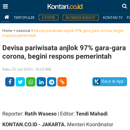
TERPOPULER
E-PAPER
BUSINESS INSIGHT
KONTAN TV
P
Home
>
nasional
>
Devisa pariwisata anjlok 97% gara-gara corona, begini
respons pemerintah
MY
Devisa pariwisata anjlok 97% gara-gara
KONTAN
corona, begini respons pemerintah
Daftar
Rabu, 22 Juli 2020 | 18:23 WIB
Masuk
Baca di App
BERITA
I
N
N
A
Reporter:
Ratih Waseso
| Editor:
Tendi Mahadi
V
S
E
I
KONTAN.CO.ID - JAKARTA.
Menteri Koordinator
S
O
T
N