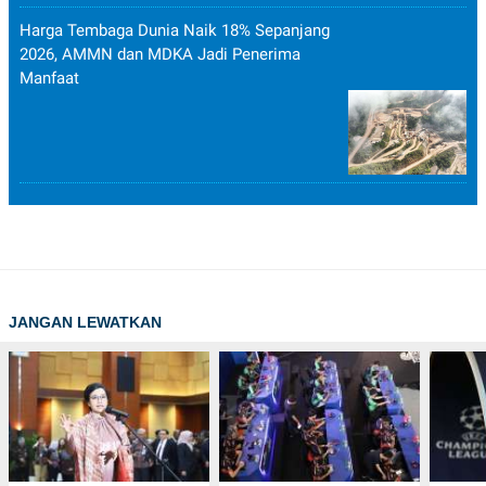
POLICY
Harga Tembaga Dunia Naik 18% Sepanjang
2026, AMMN dan MDKA Jadi Penerima
Manfaat
JANGAN LEWATKAN