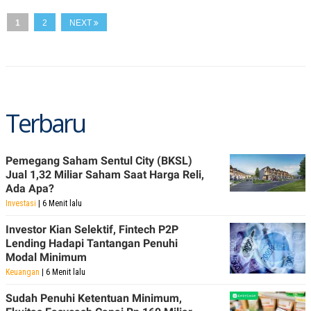
A
I
S
V
1
2
NEXT
K
E
E
M
E
N
T
E
R
Terbaru
I
A
N
L
Pemegang Saham Sentul City (BKSL)
E
Jual 1,32 Miliar Saham Saat Harga Reli,
S
Ada Apa?
T
A
Investasi
| 6 Menit lalu
R
I
Investor Kian Selektif, Fintech P2P
Lending Hadapi Tantangan Penuhi
Modal Minimum
KANAL
Keuangan
| 6 Menit lalu
P
I
Sudah Penuhi Ketentuan Minimum,
U
M