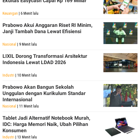
Ekuitas Easycash Capai Rp 169 Miliar
S
A
A
G
T
E
Keuangan
| 6 Menit lalu
D
S
A
Prabowo Akui Anggaran Riset RI Minim,
T
Janji Tambah Dana Lewat Efisiensi
A
K
L
Nasional
| 9 Menit lalu
O
I
N
P
T
S
LIXIL Dorong Transformasi Arsitektur
A
U
Indonesia Lewat LDAD 2026
N
S
T
V
Industri
| 10 Menit lalu
Prabowo Akan Bangun Sekolah
JARINGAN
Unggulan dengan Kurikulum Standar
Internasional
K
P
Nasional
| 11 Menit lalu
O
R
N
E
Tablet Jadi Alternatif Notebook Murah,
T
S
IDC: Harga Memori Naik, Ubah Pilihan
A
S
Konsumen
N
R
A
E
Industri
| 13 Menit lalu