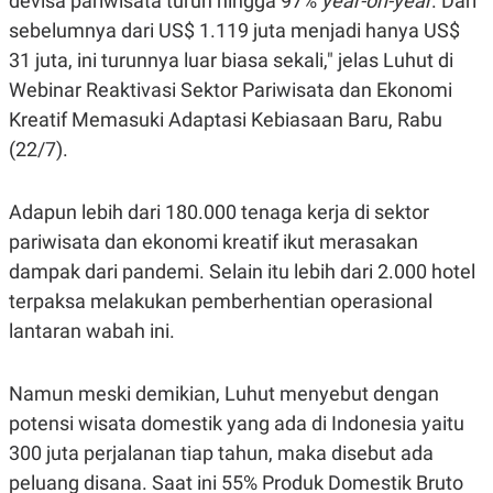
devisa pariwisata turun hingga 97%
year-on-year
. Dari
R
G
sebelumnya dari US$ 1.119 juta menjadi hanya US$
S
I
O
O
31 juta, ini turunnya luar biasa sekali," jelas Luhut di
N
N
A
A
Webinar Reaktivasi Sektor Pariwisata dan Ekonomi
L
L
Kreatif Memasuki Adaptasi Kebiasaan Baru, Rabu
F
I
(22/7).
N
A
N
C
Adapun lebih dari 180.000 tenaga kerja di sektor
E
pariwisata dan ekonomi kreatif ikut merasakan
Y
C
dampak dari pandemi. Selain itu lebih dari 2.000 hotel
A
A
N
R
terpaksa melakukan pemberhentian operasional
G
I
T
T
lantaran wabah ini.
E
A
R
H
.
U
Namun meski demikian, Luhut menyebut dengan
.
.
potensi wisata domestik yang ada di Indonesia yaitu
K
L
300 juta perjalanan tiap tahun, maka disebut ada
E
I
S
F
peluang disana. Saat ini 55% Produk Domestik Bruto