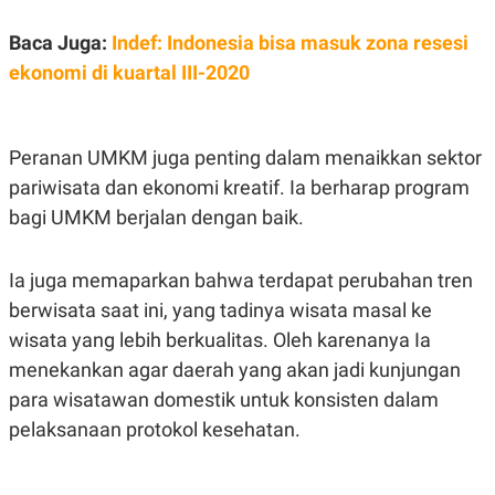
N
S
E
E
Baca Juga:
Indef: Indonesia bisa masuk zona resesi
W
R
ekonomi di kuartal III-2020
S
E
S
M
E
O
T
N
U
I
Peranan UMKM juga penting dalam menaikkan sektor
P
A
pariwisata dan ekonomi kreatif. Ia berharap program
A
K
D
I
bagi UMKM berjalan dengan baik.
V
L
A
S
Ia juga memaparkan bahwa terdapat perubahan tren
K
O
berwisata saat ini, yang tadinya wisata masal ke
R
P
wisata yang lebih berkualitas. Oleh karenanya Ia
O
menekankan agar daerah yang akan jadi kunjungan
R
A
para wisatawan domestik untuk konsisten dalam
S
I
pelaksanaan protokol kesehatan.
K
N
I
A
L
T