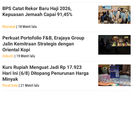
C
L
A
E
BPS Catat Rekor Baru Haji 2026,
D
A
Kepuasan Jemaah Capai 91,45%
E
S
M
E
Y
.
Nasional
| 18 Menit lalu
I
D
Perkuat Portofolio F&B, Erajaya Group
L
K
Jalin Kemitraan Strategis dengan
A
I
Oriental Kopi
N
N
Industri
| 19 Menit lalu
G
E
G
R
A
J
Kurs Rupiah Menguat Jadi Rp 17.923
N
A
Hari Ini (6/8) Ditopang Penurunan Harga
A
E
Minyak
N
M
C
I
Pusat Data
| 21 Menit lalu
E
T
T
E
A
N
K
E
A
P
D
A
V
P
E
E
R