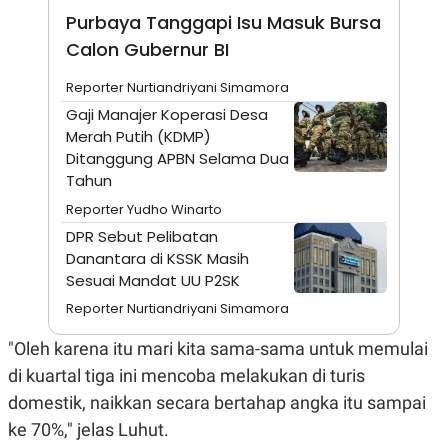
E
Purbaya Tanggapi Isu Masuk Bursa
R
Calon Gubernur BI
F
B
O
U
K
S
Reporter Nurtiandriyani Simamora
U
I
S
N
Gaji Manajer Koperasi Desa
E
Merah Putih (KDMP)
S
Ditanggung APBN Selama Dua
S
I
Tahun
N
S
Reporter Yudho Winarto
I
DPR Sebut Pelibatan
G
H
Danantara di KSSK Masih
T
Sesuai Mandat UU P2SK
S
B
Reporter Nurtiandriyani Simamora
T
E
O
L
C
A
"Oleh karena itu mari kita sama-sama untuk memulai
K
N
di kuartal tiga ini mencoba melakukan di turis
S
J
E
A
domestik, naikkan secara bertahap angka itu sampai
T
O
U
N
ke 70%," jelas Luhut.
P