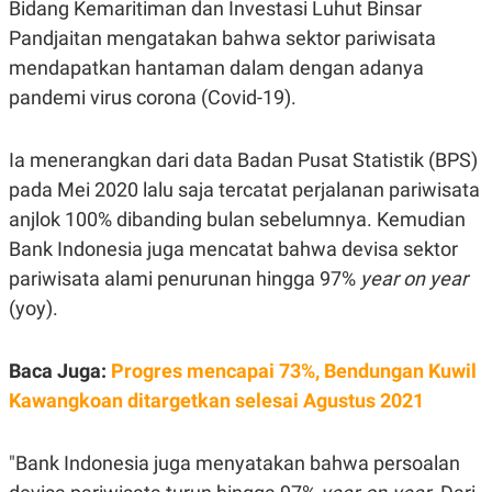
Bidang Kemaritiman dan Investasi Luhut Binsar
A
A
S
L
Pandjaitan mengatakan bahwa sektor pariwisata
I
mendapatkan hantaman dalam dengan adanya
K
I
pandemi virus corona (Covid-19).
E
N
U
D
A
U
N
S
Ia menerangkan dari data Badan Pusat Statistik (BPS)
G
T
A
R
pada Mei 2020 lalu saja tercatat perjalanan pariwisata
N
I
anjlok 100% dibanding bulan sebelumnya. Kemudian
P
I
Bank Indonesia juga mencatat bahwa devisa sektor
E
N
L
T
pariwisata alami penurunan hingga 97%
year on year
U
E
A
R
(yoy).
N
N
G
A
U
S
Baca Juga:
Progres mencapai 73%, Bendungan Kuwil
S
I
A
O
Kawangkoan ditargetkan selesai Agustus 2021
H
N
A
A
L
"Bank Indonesia juga menyatakan bahwa persoalan
P
R
E
E