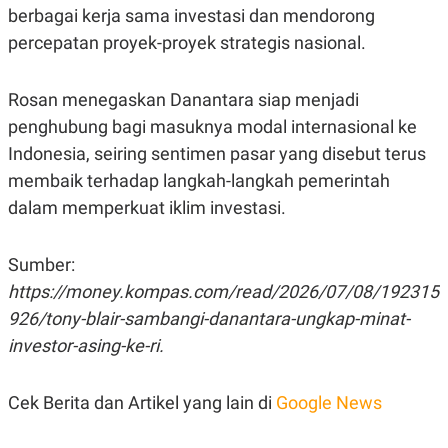
C
L
berbagai kerja sama investasi dan mendorong
A
E
D
A
percepatan proyek-proyek strategis nasional.
E
S
M
E
Y
.
Rosan menegaskan Danantara siap menjadi
I
D
penghubung bagi masuknya modal internasional ke
L
K
Indonesia, seiring sentimen pasar yang disebut terus
A
I
N
N
membaik terhadap langkah-langkah pemerintah
G
E
dalam memperkuat iklim investasi.
G
R
A
J
N
A
A
E
Sumber:
N
M
C
I
https://money.kompas.com/read/2026/07/08/192315
E
T
926/tony-blair-sambangi-danantara-ungkap-minat-
T
E
A
N
investor-asing-ke-ri.
K
E
A
P
D
Cek Berita dan Artikel yang lain di
Google News
A
V
P
E
E
R