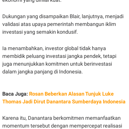
S
A
A
G
T
E
D
S
Dukungan yang disampaikan Blair, lanjutnya, menjadi
A
validasi atas upaya pemerintah membangun iklim
T
A
investasi yang semakin kondusif.
K
L
O
I
N
P
Ia menambahkan, investor global tidak hanya
T
S
A
U
membidik peluang investasi jangka pendek, tetapi
N
S
juga menunjukkan komitmen untuk berinvestasi
T
V
dalam jangka panjang di Indonesia.
JARINGAN
Baca Juga:
Rosan Beberkan Alasan Tunjuk Luke
K
P
Thomas Jadi Dirut Danantara Sumberdaya Indonesia
O
R
N
E
T
S
A
S
Karena itu, Danantara berkomitmen memanfaatkan
N
R
momentum tersebut dengan mempercepat realisasi
A
E