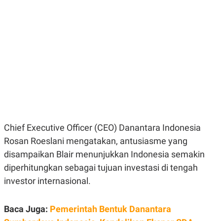
E
E
H
S
A
T
T
Y
A
L
N
E
E
A
N
N
G
A
L
L
I
I
S
S
H
I
S
E
K
Chief Executive Officer (CEO) Danantara Indonesia
X
O
E
L
Rosan Roeslani mengatakan, antusiasme yang
C
O
U
M
disampaikan Blair menunjukkan Indonesia semakin
T
diperhitungkan sebagai tujuan investasi di tengah
I
V
investor internasional.
E
C
O
R
Baca Juga:
Pemerintah Bentuk Danantara
N