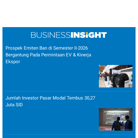
Prospek Emiten Ban di Semester II-2026
Bergantung Pada Permintaan EV & Kinerja
Ekspor
Jumlah Investor Pasar Modal Tembus 30,27
Juta SID