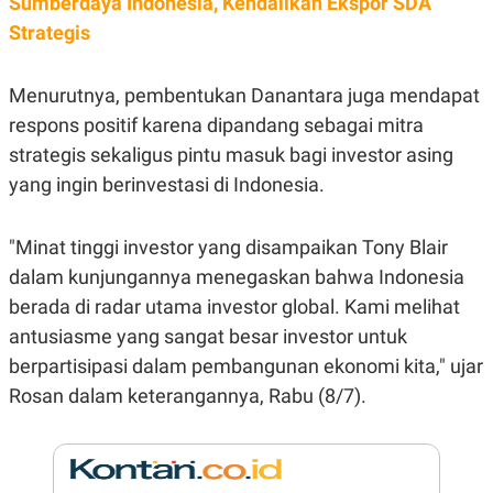
Sumberdaya Indonesia, Kendalikan Ekspor SDA
E
R
Strategis
F
B
O
U
K
S
Menurutnya, pembentukan Danantara juga mendapat
U
I
S
N
respons positif karena dipandang sebagai mitra
E
strategis sekaligus pintu masuk bagi investor asing
S
S
yang ingin berinvestasi di Indonesia.
I
N
S
"Minat tinggi investor yang disampaikan Tony Blair
I
G
dalam kunjungannya menegaskan bahwa Indonesia
H
T
berada di radar utama investor global. Kami melihat
S
B
antusiasme yang sangat besar investor untuk
T
E
O
L
berpartisipasi dalam pembangunan ekonomi kita," ujar
C
A
Rosan dalam keterangannya, Rabu (8/7).
K
N
S
J
E
A
T
O
U
N
P