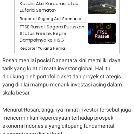
A
I
Katalis Aksi Korporasi atau
S
V
Euforia Semata?
K
E
E
Reporter Sugeng Adji Soenarso
M
E
FTSE Russell Segera Putuskan
N
Status Freeze, Begini
T
Dampaknya ke IHSG
E
R
Reporter Yuliana Hema
I
A
N
Rosan menilai posisi Danantara kini memiliki daya
L
tarik yang kuat di mata investor global. Hal itu
E
didukung oleh portofolio aset dan proyek strategis
S
T
yang dinilai mampu menarik investasi asing dalam
A
R
skala besar.
I
Menurut Rosan, tingginya minat investor tersebut juga
KANAL
mencerminkan kepercayaan terhadap prospek
ekonomi Indonesia yang ditopang fundamental
P
I
U
M
ekonomi yang dinilai kuat.