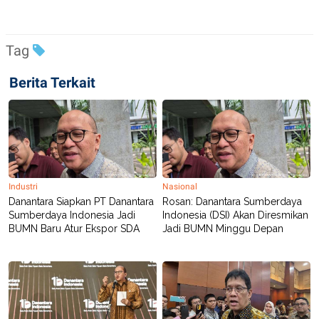
R
T
I
S
I
Tag
N
G
Berita Terkait
K
G
M
E
D
I
A
.
I
D
Industri
Nasional
Danantara Siapkan PT Danantara
Rosan: Danantara Sumberdaya
Sumberdaya Indonesia Jadi
Indonesia (DSI) Akan Diresmikan
BUMN Baru Atur Ekspor SDA
Jadi BUMN Minggu Depan
SITEMAP
PROFILE
TERM
OF
USE
PEDOMAN
PEMBERITAAN
SIBER
PRIVACY