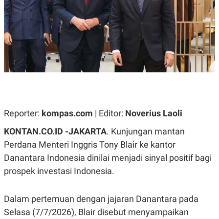
A
A
S
L
I
K
I
E
N
U
D
A
U
N
S
G
T
A
R
N
I
P
I
E
N
Reporter:
kompas.com
| Editor:
Noverius Laoli
L
T
U
E
KONTAN.CO.ID -
JAKARTA
. Kunjungan mantan
A
R
N
N
Perdana Menteri Inggris Tony Blair ke kantor
G
A
Danantara Indonesia dinilai menjadi sinyal positif bagi
U
S
S
I
prospek investasi Indonesia.
A
O
H
N
A
A
L
Dalam pertemuan dengan jajaran Danantara pada
P
R
Selasa (7/7/2026), Blair disebut menyampaikan
E
E