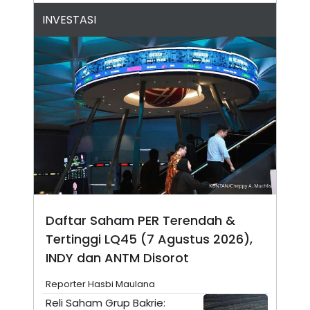
N
S
INVESTASI
E
E
W
R
S
E
S
M
E
O
T
N
U
I
P
A
A
K
D
I
V
L
A
S
K
O
R
P
Daftar Saham PER Terendah &
O
R
Tertinggi LQ45 (7 Agustus 2026),
A
S
INDY dan ANTM Disorot
I
K
N
Reporter Hasbi Maulana
I
A
Reli Saham Grup Bakrie:
L
T