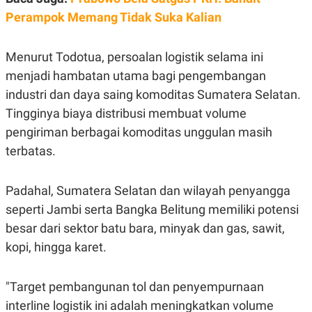
S
A
A
G
Perampok Memang Tidak Suka Kalian
T
E
D
S
A
Menurut Todotua, persoalan logistik selama ini
T
A
menjadi hambatan utama bagi pengembangan
K
L
industri dan daya saing komoditas Sumatera Selatan.
O
I
N
P
Tingginya biaya distribusi membuat volume
T
S
pengiriman berbagai komoditas unggulan masih
A
U
N
S
terbatas.
T
V
Padahal, Sumatera Selatan dan wilayah penyangga
JARINGAN
seperti Jambi serta Bangka Belitung memiliki potensi
besar dari sektor batu bara, minyak dan gas, sawit,
K
P
kopi, hingga karet.
O
R
N
E
T
S
A
S
"Target pembangunan tol dan penyempurnaan
N
R
interline logistik ini adalah meningkatkan volume
A
E