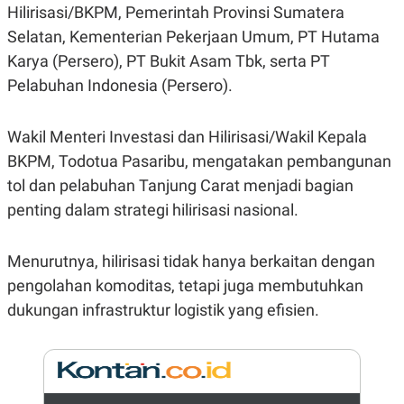
E
Hilirisasi/BKPM, Pemerintah Provinsi Sumatera
R
Selatan, Kementerian Pekerjaan Umum, PT Hutama
F
B
O
U
Karya (Persero), PT Bukit Asam Tbk, serta PT
K
S
Pelabuhan Indonesia (Persero).
U
I
S
N
E
S
Wakil Menteri Investasi dan Hilirisasi/Wakil Kepala
S
I
BKPM, Todotua Pasaribu, mengatakan pembangunan
N
tol dan pelabuhan Tanjung Carat menjadi bagian
S
I
penting dalam strategi hilirisasi nasional.
G
H
T
Menurutnya, hilirisasi tidak hanya berkaitan dengan
S
B
T
E
pengolahan komoditas, tetapi juga membutuhkan
O
L
dukungan infrastruktur logistik yang efisien.
C
A
K
N
S
J
E
A
T
O
U
N
P