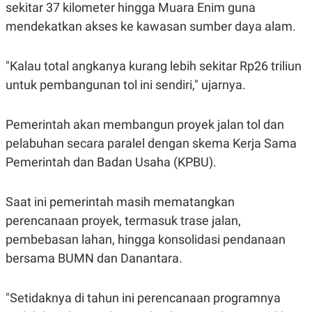
sekitar 37 kilometer hingga Muara Enim guna
R
T
I
mendekatkan akses ke kawasan sumber daya alam.
S
I
N
G
"Kalau total angkanya kurang lebih sekitar Rp26 triliun
K
untuk pembangunan tol ini sendiri," ujarnya.
G
M
E
Pemerintah akan membangun proyek jalan tol dan
D
I
pelabuhan secara paralel dengan skema Kerja Sama
A
.
Pemerintah dan Badan Usaha (KPBU).
I
D
Saat ini pemerintah masih mematangkan
perencanaan proyek, termasuk trase jalan,
SITEMAP
PROFILE
TERM
pembebasan lahan, hingga konsolidasi pendanaan
OF
USE
bersama BUMN dan Danantara.
PEDOMAN
PEMBERITAAN
SIBER
"Setidaknya di tahun ini perencanaan programnya
PRIVACY