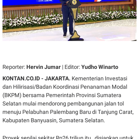
A
A
S
L
I
K
I
E
N
U
D
A
U
N
S
G
T
A
R
N
I
P
I
Reporter:
Hervin Jumar
| Editor:
Yudho Winarto
E
N
L
T
KONTAN.CO.ID - JAKARTA.
Kementerian Investasi
U
E
A
R
dan Hilirisasi/Badan Koordinasi Penanaman Modal
N
N
(BKPM) bersama Pemerintah Provinsi Sumatera
G
A
U
S
Selatan mulai mendorong pembangunan jalan tol
S
I
A
O
menuju Pelabuhan Palembang Baru di Tanjung Carat,
H
N
Kabupaten Banyuasin, Sumatera Selatan.
A
A
L
P
R
Proyek senilai sekitar Rp26 triliun itu, disiapkan untuk
E
E