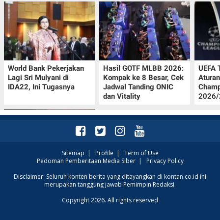
World Bank Pekerjakan
Hasil GOTF MLBB 2026:
UEFA 
Lagi Sri Mulyani di
Kompak ke 8 Besar, Cek
Aturan
IDA22, Ini Tugasnya
Jadwal Tanding ONIC
Champ
dan Vitality
2026/2
Sitemap
|
Profile
|
Term of Use
Pedoman Pemberitaan Media Siber
|
Privacy Policy
Jadwal Persija vs Arema
Disclaimer: Seluruh konten berita yang ditayangkan di kontan.co.id ini
merupakan tanggung jawab Pemimpin Redaksi.
FC Perebutan Juara 3
Piala Presiden 2026,
Copyright 2026. All rights reserved
Kick-off Sore Ini