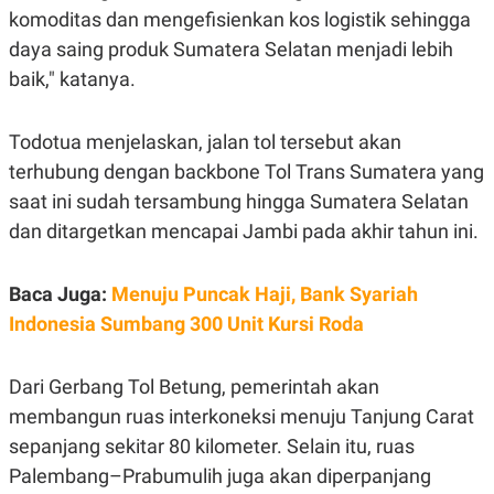
C
L
komoditas dan mengefisienkan kos logistik sehingga
A
E
D
A
daya saing produk Sumatera Selatan menjadi lebih
E
S
M
E
baik," katanya.
Y
.
I
D
Todotua menjelaskan, jalan tol tersebut akan
L
K
terhubung dengan backbone Tol Trans Sumatera yang
A
I
N
N
saat ini sudah tersambung hingga Sumatera Selatan
G
E
G
R
dan ditargetkan mencapai Jambi pada akhir tahun ini.
A
J
N
A
A
E
Baca Juga:
Menuju Puncak Haji, Bank Syariah
N
M
C
I
Indonesia Sumbang 300 Unit Kursi Roda
E
T
T
E
A
N
Dari Gerbang Tol Betung, pemerintah akan
K
membangun ruas interkoneksi menuju Tanjung Carat
E
A
P
D
sepanjang sekitar 80 kilometer. Selain itu, ruas
A
V
P
E
Palembang–Prabumulih juga akan diperpanjang
E
R