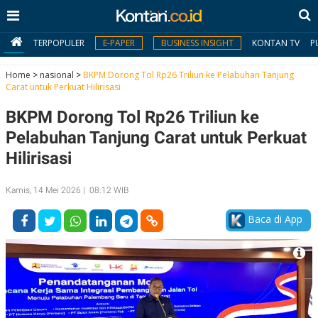
TERPOPULER
E-PAPER
BUSINESS INSIGHT
KONTAN TV
P
Home
>
nasional
>
BKPM Dorong Tol Rp26 Triliun ke Pelabuhan Tanjung
Carat untuk Perkuat Hilirisasi
MY
BKPM Dorong Tol Rp26 Triliun ke
KONTAN
Pelabuhan Tanjung Carat untuk Perkuat
Daftar
Hilirisasi
Masuk
Kamis, 14 Mei 2026 | 08:12 WIB
Baca di App
BERITA
I
N
N
A
V
S
E
I
S
O
T
N