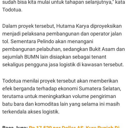
sudah bisa kita mulai untuk tahapan selanjutnya," kata
POLICY
Todotua.
Dalam proyek tersebut, Hutama Karya diproyeksikan
menjadi pelaksana pembangunan dan operator jalan
tol. Sementara Pelindo akan menangani
pembangunan pelabuhan, sedangkan Bukit Asam dan
sejumlah BUMN lain disiapkan sebagai tenant
sekaligus pengguna jasa logistik di kawasan tersebut.
Todotua menilai proyek tersebut akan memberikan
efek berganda terhadap ekonomi Sumatera Selatan,
terutama untuk meningkatkan volume pengiriman
batu bara dan komoditas lain yang selama ini masih
terkendala akses logistik.
Baca Juga:
Rp 17.529 per Dollar AS, Kurs Rupiah Di