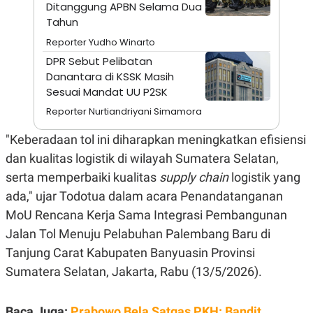
A
I
Ditanggung APBN Selama Dua
S
V
Tahun
K
E
E
Reporter Yudho Winarto
M
DPR Sebut Pelibatan
E
N
Danantara di KSSK Masih
T
Sesuai Mandat UU P2SK
E
R
Reporter Nurtiandriyani Simamora
I
A
"Keberadaan tol ini diharapkan meningkatkan efisiensi
N
dan kualitas logistik di wilayah Sumatera Selatan,
L
E
serta memperbaiki kualitas
supply chain
logistik yang
S
T
ada," ujar Todotua dalam acara Penandatanganan
A
R
MoU Rencana Kerja Sama Integrasi Pembangunan
I
Jalan Tol Menuju Pelabuhan Palembang Baru di
Tanjung Carat Kabupaten Banyuasin Provinsi
KANAL
Sumatera Selatan, Jakarta, Rabu (13/5/2026).
P
I
U
M
Baca Juga:
Prabowo Bela Satgas PKH: Bandit