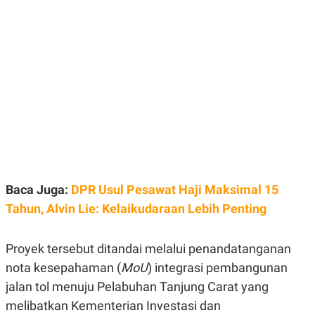
E
E
H
S
A
T
T
Y
A
L
N
E
E
A
N
N
G
A
L
L
I
I
S
S
H
I
S
E
K
X
O
Baca Juga:
DPR Usul Pesawat Haji Maksimal 15
E
L
C
O
Tahun, Alvin Lie: Kelaikudaraan Lebih Penting
U
M
T
I
Proyek tersebut ditandai melalui penandatanganan
V
E
nota kesepahaman (
MoU
) integrasi pembangunan
C
O
jalan tol menuju Pelabuhan Tanjung Carat yang
R
melibatkan Kementerian Investasi dan
N