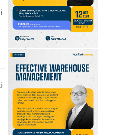
10
Klasemen Grup A Piala
AFF 2026: Ini Skenario
i
Indonesia Lolos ke
Semifinal
i