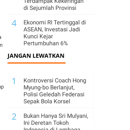
Terdampak Kekeringan
di Sejumlah Provinsi
4
Ekonomi RI Tertinggal di
ASEAN, Investasi Jadi
Kunci Kejar
a
Pertumbuhan 6%
am
JANGAN LEWATKAN
5
Kementerian ESDM
Klaim PNBP Capai Rp
96,26 Triliun hingga Juli
1
2026
Kontroversi Coach Hong
up
Myung-bo Berlanjut,
6
BGN Temukan 6 Juta
Polisi Geledah Federasi
Data Ganda Penerima
Sepak Bola Korsel
MBG, Sinkronisasi
2
Dipercepat
Bukan Hanya Sri Mulyani,
Ini Deretan Tokoh
7
Cadangan Devisa
Indonesia di Lembaga