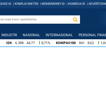
EASE.ID
|
KINERJA EMITEN
|
MOMSMONEY.ID
|
KGMEDIA.ID
|
ADVERTISIN
INDUSTRI
NASIONAL
INTERNASIONAL
PERSONAL FINA
IDX
6.388 44,77
KOMPAS100
841 8,62
0,71%
1,0
KOMPAS100
841 8,62
LQ45
638 7,02
1,04%
1,11
LQ45
638 7,02
ISSI
221 2,20
IDX3
1,11%
1,01%