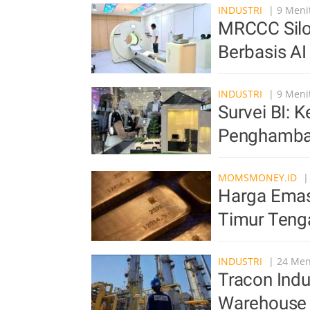
INDUSTRI
| 9 Menit
MRCCC Sil
Berbasis A
INDUSTRI
| 9 Menit
Survei BI: 
Penghambat
MOMSMONEY.ID
|
Harga Emas
Timur Teng
INDUSTRI
| 24 Meni
Tracon Indu
Warehouse 