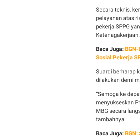
Secara teknis, ke
pelayanan atas ri
pekerja SPPG yan
Ketenagakerjaan
Baca Juga:
BGN-B
Sosial Pekerja S
Suardi berharap k
dilakukan demi m
“Semoga ke depan
menyukseskan Pro
MBG secara langs
tambahnya.
Baca Juga:
BGN: 