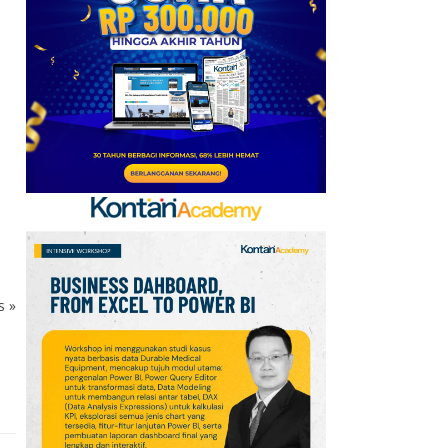
Mobile Update 7 Agustus
2026: Klaim Ribuan
Gems Gratis!
7
FIFA Akhirnya Cairkan
Hadiah Timnas Yordania
yang Tertunda 8 Bulan
8
Promo Alfamart Murah
Banget 7–13 Agustus
2026, Sunlight hingga
Bebelac Diskon
ks
»
9
Promo JSM Alfamart 7–
9 Agustus 2026, Minyak
Goreng 2 Liter Mulai
Rp41.500