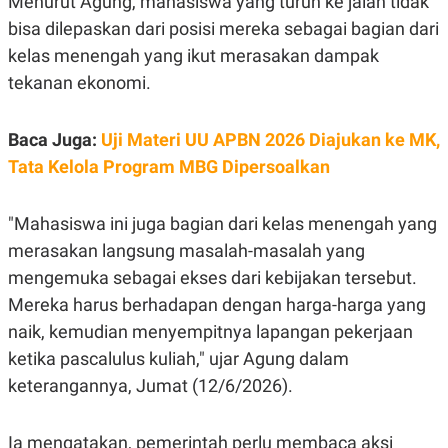
Menurut Agung, mahasiswa yang turun ke jalan tidak
E
R
bisa dilepaskan dari posisi mereka sebagai bagian dari
F
B
kelas menengah yang ikut merasakan dampak
O
U
K
S
tekanan ekonomi.
U
I
S
N
E
Baca Juga:
Uji Materi UU APBN 2026 Diajukan ke MK,
S
S
Tata Kelola Program MBG Dipersoalkan
I
N
S
"Mahasiswa ini juga bagian dari kelas menengah yang
I
G
merasakan langsung masalah-masalah yang
H
T
mengemuka sebagai ekses dari kebijakan tersebut.
S
B
Mereka harus berhadapan dengan harga-harga yang
T
E
O
L
naik, kemudian menyempitnya lapangan pekerjaan
C
A
ketika pascalulus kuliah," ujar Agung dalam
K
N
S
J
keterangannya, Jumat (12/6/2026).
E
A
T
O
U
N
Ia mengatakan, pemerintah perlu membaca aksi
P