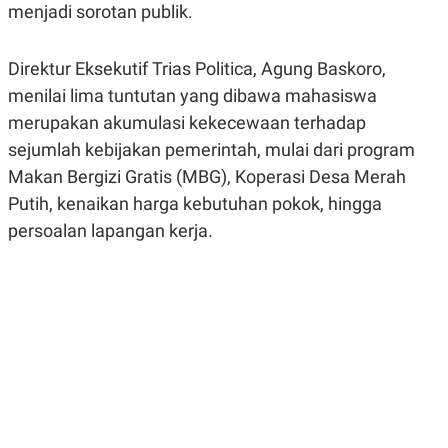
menjadi sorotan publik.
R
G
S
I
O
O
N
N
Direktur Eksekutif Trias Politica, Agung Baskoro,
A
A
L
L
menilai lima tuntutan yang dibawa mahasiswa
F
merupakan akumulasi kekecewaan terhadap
I
N
sejumlah kebijakan pemerintah, mulai dari program
A
N
Makan Bergizi Gratis (MBG), Koperasi Desa Merah
C
Putih, kenaikan harga kebutuhan pokok, hingga
E
persoalan lapangan kerja.
Y
C
A
A
N
R
G
I
T
T
E
A
R
H
.
U
.
.
K
L
E
I
S
F