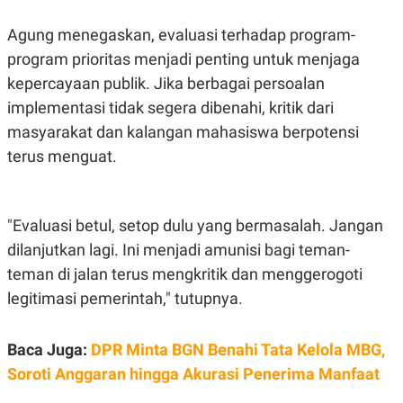
R
T
I
Agung menegaskan, evaluasi terhadap program-
S
I
program prioritas menjadi penting untuk menjaga
N
G
kepercayaan publik. Jika berbagai persoalan
K
implementasi tidak segera dibenahi, kritik dari
G
masyarakat dan kalangan mahasiswa berpotensi
M
E
terus menguat.
D
I
A
.
I
"Evaluasi betul, setop dulu yang bermasalah. Jangan
D
dilanjutkan lagi. Ini menjadi amunisi bagi teman-
teman di jalan terus mengkritik dan menggerogoti
legitimasi pemerintah," tutupnya.
SITEMAP
PROFILE
TERM
OF
USE
Baca Juga:
DPR Minta BGN Benahi Tata Kelola MBG,
PEDOMAN
PEMBERITAAN
Soroti Anggaran hingga Akurasi Penerima Manfaat
SIBER
PRIVACY