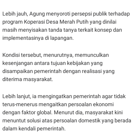
C
L
A
E
D
A
Lebih jauh, Agung menyoroti persepsi publik terhadap
E
S
M
E
program Koperasi Desa Merah Putih yang dinilai
Y
.
masih menyisakan tanda tanya terkait konsep dan
I
D
implementasinya di lapangan.
L
K
A
I
N
N
Kondisi tersebut, menurutnya, memunculkan
G
E
G
R
kesenjangan antara tujuan kebijakan yang
A
J
disampaikan pemerintah dengan realisasi yang
N
A
A
E
diterima masyarakat.
N
M
C
I
E
T
T
E
Lebih lanjut, ia mengingatkan pemerintah agar tidak
A
N
terus-menerus mengaitkan persoalan ekonomi
K
dengan faktor global. Menurut dia, masyarakat kini
E
A
P
D
menuntut solusi atas persoalan domestik yang berada
A
V
P
E
dalam kendali pemerintah.
E
R