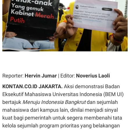
A
A
S
L
I
K
I
E
N
U
D
A
U
N
S
G
T
A
R
N
I
P
I
E
N
L
T
Reporter:
U
E
Hervin Jumar
| Editor:
Noverius Laoli
A
R
N
N
KONTAN.CO.ID JAKARTA.
Aksi demonstrasi Badan
G
A
Eksekutif Mahasiswa Universitas Indonesia (BEM UI)
U
S
S
I
bertajuk
Menuju Indonesia Bangkrut
dan sejumlah
A
O
H
N
mahasiswa dari kampus lain, dinilai menjadi sinyal
A
A
L
kuat bagi pemerintah untuk segera membenahi tata
P
R
kelola sejumlah program prioritas yang belakangan
E
E