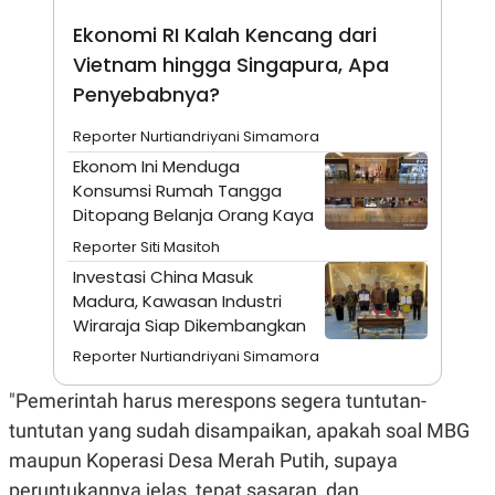
A
I
S
V
Ekonomi RI Kalah Kencang dari
K
E
E
Vietnam hingga Singapura, Apa
M
Penyebabnya?
E
N
T
Reporter Nurtiandriyani Simamora
E
Ekonom Ini Menduga
R
I
Konsumsi Rumah Tangga
A
Ditopang Belanja Orang Kaya
N
Reporter Siti Masitoh
L
E
Investasi China Masuk
S
Madura, Kawasan Industri
T
A
Wiraraja Siap Dikembangkan
R
I
Reporter Nurtiandriyani Simamora
"Pemerintah harus merespons segera tuntutan-
KANAL
tuntutan yang sudah disampaikan, apakah soal MBG
maupun Koperasi Desa Merah Putih, supaya
P
I
U
M
peruntukannya jelas, tepat sasaran, dan