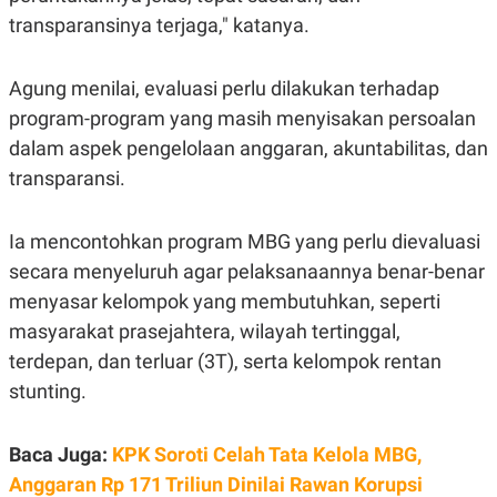
S
A
transparansinya terjaga," katanya.
A
G
T
E
D
S
A
Agung menilai, evaluasi perlu dilakukan terhadap
T
A
program-program yang masih menyisakan persoalan
K
L
dalam aspek pengelolaan anggaran, akuntabilitas, dan
O
I
transparansi.
N
P
T
S
A
U
N
S
Ia mencontohkan program MBG yang perlu dievaluasi
T
V
secara menyeluruh agar pelaksanaannya benar-benar
menyasar kelompok yang membutuhkan, seperti
JARINGAN
masyarakat prasejahtera, wilayah tertinggal,
terdepan, dan terluar (3T), serta kelompok rentan
K
P
stunting.
O
R
N
E
T
S
A
S
Baca Juga:
KPK Soroti Celah Tata Kelola MBG,
N
R
Anggaran Rp 171 Triliun Dinilai Rawan Korupsi
A
E