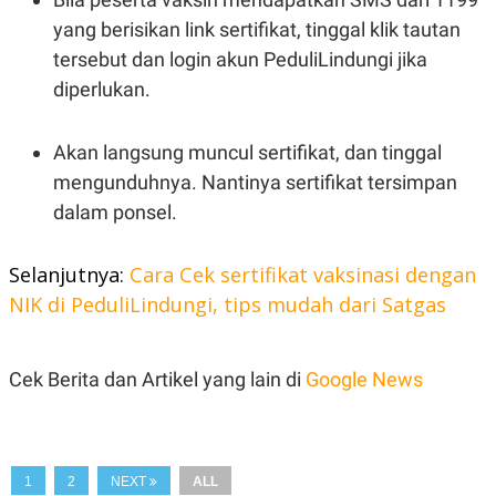
C
L
A
E
yang berisikan link sertifikat, tinggal klik tautan
D
A
tersebut dan login akun PeduliLindungi jika
E
S
M
E
diperlukan.
Y
.
I
D
Akan langsung muncul sertifikat, dan tinggal
L
K
A
I
mengunduhnya. Nantinya sertifikat tersimpan
N
N
dalam ponsel.
G
E
G
R
A
J
N
A
Selanjutnya:
Cara Cek sertifikat vaksinasi dengan
A
E
N
M
NIK di PeduliLindungi, tips mudah dari Satgas
C
I
E
T
T
E
A
N
Cek Berita dan Artikel yang lain di
Google News
K
E
A
P
D
A
V
P
E
1
2
NEXT
ALL
E
R