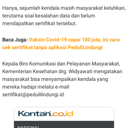
R
G
Hanya, sejumlah kendala masih masyarakat keluhkan,
S
I
O
O
terutama soal kesalahan data dan belum
N
N
A
A
mendapatkan sertifikat tersebut.
L
L
F
I
Baca Juga:
Vaksin Covid-19 capai 100 juta, ini cara
N
A
cek sertifikat tanpa aplikasi PeduliLindungi
N
C
E
Kepala Biro Komunikasi dan Pelayanan Masyarakat,
Y
C
A
A
Kementerian Kesehatan drg. Widyawati mengatakan
N
R
masyarakat bisa menyampaikan kendala yang
G
I
T
T
mereka hadapi melalui e-mail
E
A
R
H
sertifikat@pedulilindungi.id.
.
U
.
.
K
L
E
I
S
F
NASIONAL