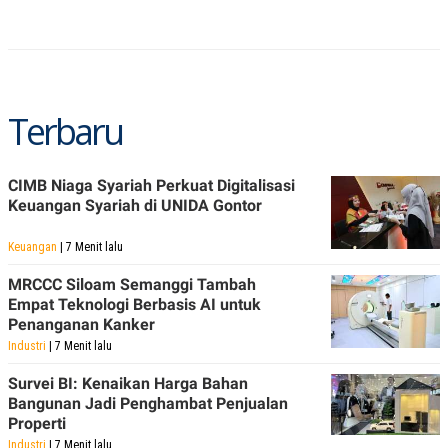
R
T
I
S
I
N
G
K
Terbaru
G
M
E
D
CIMB Niaga Syariah Perkuat Digitalisasi
I
Keuangan Syariah di UNIDA Gontor
A
.
I
Keuangan
| 7 Menit lalu
D
MRCCC Siloam Semanggi Tambah
Empat Teknologi Berbasis AI untuk
Penanganan Kanker
SITEMAP
PROFILE
TERM
Industri
| 7 Menit lalu
OF
USE
Survei BI: Kenaikan Harga Bahan
PEDOMAN
Bangunan Jadi Penghambat Penjualan
PEMBERITAAN
SIBER
Properti
PRIVACY
Industri
| 7 Menit lalu