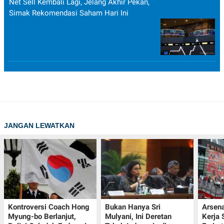
Net Sell Kembali Lagi, Jelang Akhir Pekan,
Simak Rekomendasi Saham Hari Ini
JANGAN LEWATKAN
Kontroversi Coach Hong
Bukan Hanya Sri
Arsena
Myung-bo Berlanjut,
Mulyani, Ini Deretan
Kerja