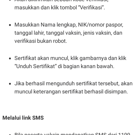
S
A
A
G
masukkan dan klik tombol “Verifikasi”.
T
E
D
S
A
Masukkan Nama lengkap, NIK/nomor paspor,
T
A
tanggal lahir, tanggal vaksin, jenis vaksin, dan
K
L
verifikasi bukan robot.
O
I
N
P
T
S
Sertifikat akan muncul, klik gambarnya dan klik
A
U
N
S
“Unduh Sertifikat” di bagian kanan bawah.
T
V
Jika berhasil mengunduh sertifikat tersebut, akan
JARINGAN
muncul keterangan sertifikat berhasil disimpan.
K
P
O
R
N
E
Melalui link SMS
T
S
A
S
N
R
A
E
Bila peserta vaksin mendapatkan SMS dari 1199