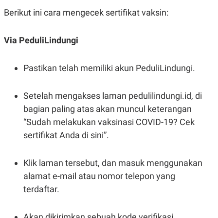
A
I
S
V
Berikut ini cara mengecek sertifikat vaksin:
K
E
E
M
Via PeduliLindungi
E
N
T
E
Pastikan telah memiliki akun PeduliLindungi.
R
I
A
Setelah mengakses laman pedulilindungi.id, di
N
bagian paling atas akan muncul keterangan
L
E
“Sudah melakukan vaksinasi COVID-19? Cek
S
T
sertifikat Anda di sini”.
A
R
I
Klik laman tersebut, dan masuk menggunakan
alamat e-mail atau nomor telepon yang
KANAL
terdaftar.
P
I
U
M
Akan dikirimkan sebuah kode verifikasi,