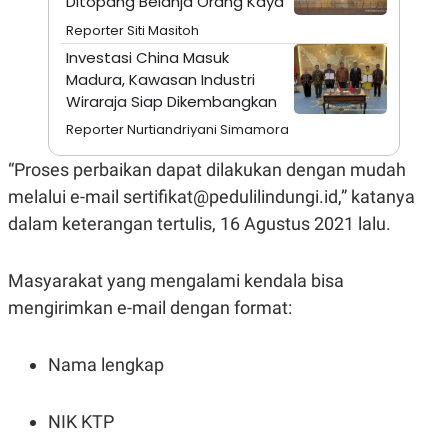
Ditopang Belanja Orang Kaya
E
R
Reporter Siti Masitoh
F
B
Investasi China Masuk
O
U
Madura, Kawasan Industri
K
S
U
I
Wiraraja Siap Dikembangkan
S
N
E
Reporter Nurtiandriyani Simamora
S
S
“Proses perbaikan dapat dilakukan dengan mudah
I
N
melalui e-mail sertifikat@pedulilindungi.id,” katanya
S
dalam keterangan tertulis, 16 Agustus 2021 lalu.
I
G
H
T
Masyarakat yang mengalami kendala bisa
S
B
mengirimkan e-mail dengan format:
T
E
O
L
C
A
K
N
Nama lengkap
S
J
E
A
T
O
NIK KTP
U
N
P