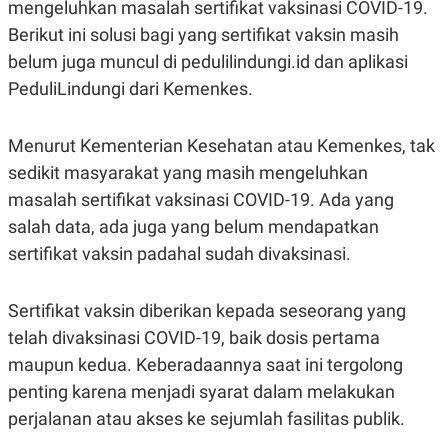
mengeluhkan masalah sertifikat vaksinasi COVID-19.
A
A
S
L
Berikut ini solusi bagi yang sertifikat vaksin masih
I
belum juga muncul di pedulilindungi.id dan aplikasi
K
I
PeduliLindungi dari Kemenkes.
E
N
U
D
A
U
N
S
Menurut Kementerian Kesehatan atau Kemenkes, tak
G
T
A
R
sedikit masyarakat yang masih mengeluhkan
N
I
masalah sertifikat vaksinasi COVID-19. Ada yang
P
I
salah data, ada juga yang belum mendapatkan
E
N
L
T
sertifikat vaksin padahal sudah divaksinasi.
U
E
A
R
N
N
G
A
Sertifikat vaksin diberikan kepada seseorang yang
U
S
telah divaksinasi COVID-19, baik dosis pertama
S
I
A
O
maupun kedua. Keberadaannya saat ini tergolong
H
N
A
A
penting karena menjadi syarat dalam melakukan
L
perjalanan atau akses ke sejumlah fasilitas publik.
P
R
E
E