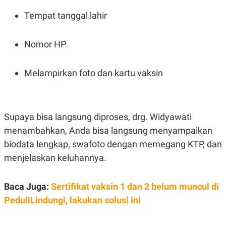
N
S
Tempat tanggal lahir
E
E
W
R
S
E
S
M
Nomor HP
E
O
T
N
U
I
Melampirkan foto dan kartu vaksin
P
A
A
K
D
I
V
L
A
Supaya bisa langsung diproses, drg. Widyawati
S
K
menambahkan, Anda bisa langsung menyampaikan
O
biodata lengkap, swafoto dengan memegang KTP, dan
R
P
menjelaskan keluhannya.
O
R
A
S
Baca Juga:
Sertifikat vaksin 1 dan 2 belum muncul di
I
PeduliLindungi, lakukan solusi ini
K
N
I
A
L
T