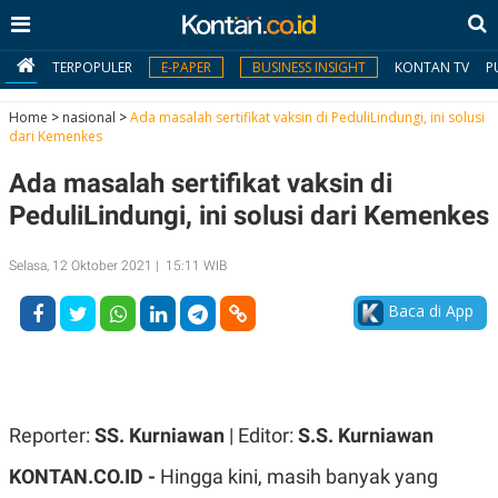
TERPOPULER
E-PAPER
BUSINESS INSIGHT
KONTAN TV
P
Home
>
nasional
>
Ada masalah sertifikat vaksin di PeduliLindungi, ini solusi
dari Kemenkes
MY
Ada masalah sertifikat vaksin di
KONTAN
PeduliLindungi, ini solusi dari Kemenkes
Daftar
Selasa, 12 Oktober 2021 | 15:11 WIB
Masuk
Baca di App
BERITA
I
N
N
A
Reporter:
SS. Kurniawan
| Editor:
S.S. Kurniawan
V
S
E
I
KONTAN.CO.ID -
Hingga kini, masih banyak yang
S
O
T
N