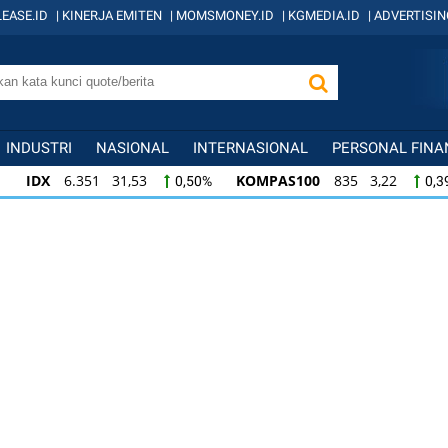
EASE.ID
|
KINERJA EMITEN
|
MOMSMONEY.ID
|
KGMEDIA.ID
|
ADVERTISIN
INDUSTRI
NASIONAL
INTERNASIONAL
PERSONAL FINA
IDX
6.351 31,53
KOMPAS100
835 3,22
0,50%
0,3
IDX
6.351 31,53
KOMPAS100
835 3,22
0,50%
0,3
KOMPAS100
835 3,22
LQ45
634 -1,22
0,39%
-0,1