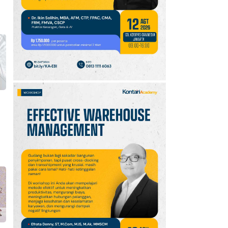
Setiap 6 Agustus dan
Cara Merayakannya
10
Oppo A7 Pro Max Rilis
dengan Baterai 10.000
mAh, Terbesar
Sepanjang Sejarah Oppo