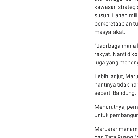
kawasan strategi
susun. Lahan mil
perkeretaapian t
masyarakat.
“Jadi bagaimana l
rakyat. Nanti dik
juga yang meneng
Lebih lanjut, Ma
nantinya tidak han
seperti Bandung.
Menurutnya, pemer
untuk pembangun
Maruarar menamba
dan Tata Ruang 