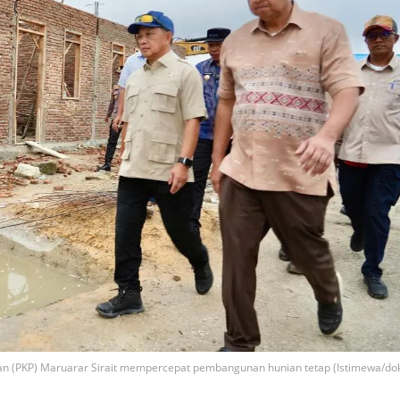
 (PKP) Maruarar Sirait mempercepat pembangunan hunian tetap (Istimewa/do