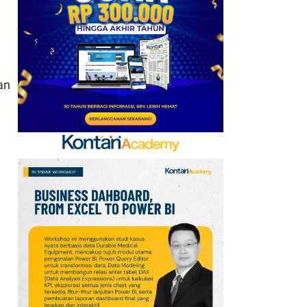
6
Telegram Sempat Hilang
dari App Store, Ini
Penjelasan Apple dan
Durov
an
7
Kabar Transfer Man
United: 6 Pemain
Berpeluang Hengkang
Sebelum Deadline
8
Link dan Syarat
Dokumen Pendaftaran
Pandang Istana untuk
Ikut Upacara HUT Ke-81
RI
9
Sejarah Hari
Keantariksaan Nasional