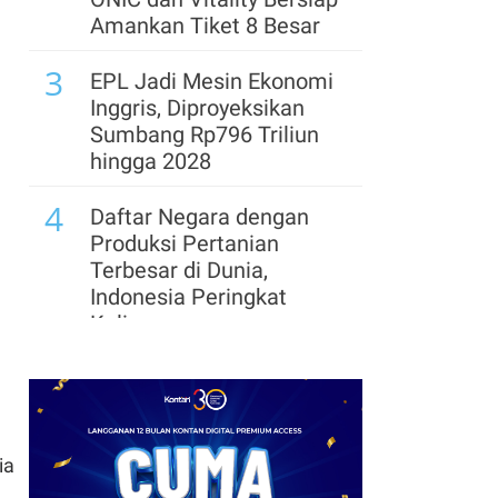
Ikut Edukasi Siswa
Amankan Tiket 8 Besar
8
3
BGN Buka Peluang Jalur
EPL Jadi Mesin Ekonomi
Hukum Jika Ditemukan
Inggris, Diproyeksikan
Unsur Sabotase pada
Sumbang Rp796 Triliun
Kasus Keracunan MBG
hingga 2028
4
Daftar Negara dengan
Produksi Pertanian
Terbesar di Dunia,
Indonesia Peringkat
Kelima
5
Hasil GOTF MLBB 2026:
Kompak ke 8 Besar, Cek
Jadwal Tanding ONIC
dan Vitality
ia