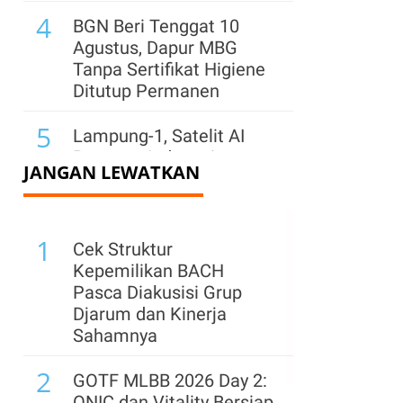
4
BGN Beri Tenggat 10
Agustus, Dapur MBG
Tanpa Sertifikat Higiene
Ditutup Permanen
5
Lampung-1, Satelit AI
Pertama Indonesia
JANGAN LEWATKAN
Resmi Diluncurkan Dari
China, Apa Manfaatnya?
6
1
Resmi! Pajak
Cek Struktur
Marketplace Ditunda 1
Kepemilikan BACH
November 2026,
Pasca Diakusisi Grup
Pedagang Minta
Djarum dan Kinerja
Kepastian Aturan
Sahamnya
7
2
BGN: MBG Tak Ganggu
GOTF MLBB 2026 Day 2:
Jam Belajar, Guru Justru
ONIC dan Vitality Bersiap