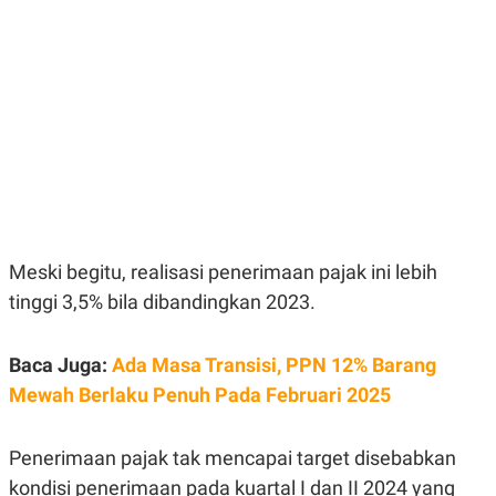
E
E
H
S
A
T
T
Y
A
L
N
E
E
A
N
N
G
A
L
L
I
I
S
S
H
I
S
Meski begitu, realisasi penerimaan pajak ini lebih
E
K
X
O
tinggi 3,5% bila dibandingkan 2023.
E
L
C
O
U
M
T
Baca Juga:
Ada Masa Transisi, PPN 12% Barang
I
Mewah Berlaku Penuh Pada Februari 2025
V
E
C
O
Penerimaan pajak tak mencapai target disebabkan
R
N
kondisi penerimaan pada kuartal I dan II 2024 yang