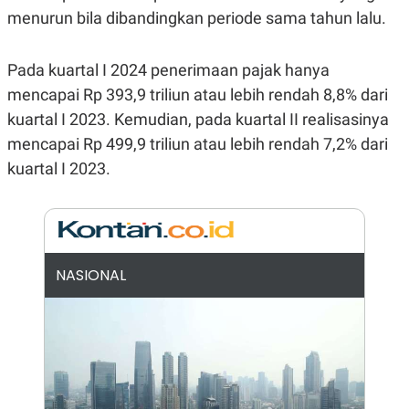
E
menurun bila dibandingkan periode sama tahun lalu.
R
F
B
O
U
Pada kuartal I 2024 penerimaan pajak hanya
K
S
U
I
mencapai Rp 393,9 triliun atau lebih rendah 8,8% dari
S
N
E
kuartal I 2023. Kemudian, pada kuartal II realisasinya
S
mencapai Rp 499,9 triliun atau lebih rendah 7,2% dari
S
I
kuartal I 2023.
N
S
I
G
H
T
S
B
NASIONAL
T
E
O
L
C
A
K
N
S
J
E
A
T
O
U
N
P