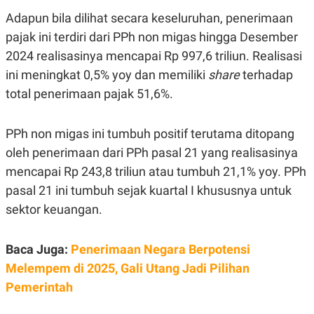
R
T
Adapun bila dilihat secara keseluruhan, penerimaan
I
S
pajak ini terdiri dari PPh non migas hingga Desember
I
N
2024 realisasinya mencapai Rp 997,6 triliun. Realisasi
G
ini meningkat 0,5% yoy dan memiliki
share
terhadap
K
G
total penerimaan pajak 51,6%.
M
E
D
PPh non migas ini tumbuh positif terutama ditopang
I
A
oleh penerimaan dari PPh pasal 21 yang realisasinya
.
I
mencapai Rp 243,8 triliun atau tumbuh 21,1% yoy. PPh
D
pasal 21 ini tumbuh sejak kuartal I khususnya untuk
sektor keuangan.
SITEMAP
PROFILE
TERM
OF
Baca Juga:
Penerimaan Negara Berpotensi
USE
Melempem di 2025, Gali Utang Jadi Pilihan
PEDOMAN
PEMBERITAAN
Pemerintah
SIBER
PRIVACY