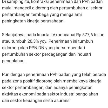
Di samping itu, kontraksi penerimaan dari PPh badan
C
L
A
E
mulai mengecil didorong oleh pertumbuhan di sektor
D
A
E
S
pertambangan tembaga yang mengalami
M
E
Y
.
peningkatan kinerja perusahaan.
I
D
Selanjutnya, pada kuartal IV mencapai Rp 577,6 triliun
L
K
A
I
atau tumbuh 20,3% yoy. Penerimaan ini tumbuh
N
N
G
E
didorong oleh PPN DN yang bersumber dari
G
R
A
J
pertumbuhan sektor perdagangan dan industri
N
A
pengolahan.
A
E
N
M
C
I
E
T
Pun dengan penerimaan PPh badan yang telah berada
T
E
pada zona positif didorong oleh membaiknya kinerja
A
N
K
sektor pertambangan, dan adanya peningkatan
E
A
aktivitas ekonomi pada sektor industri pengolahan
P
D
A
V
dan sektor keuangan serta asuransi.
P
E
E
R