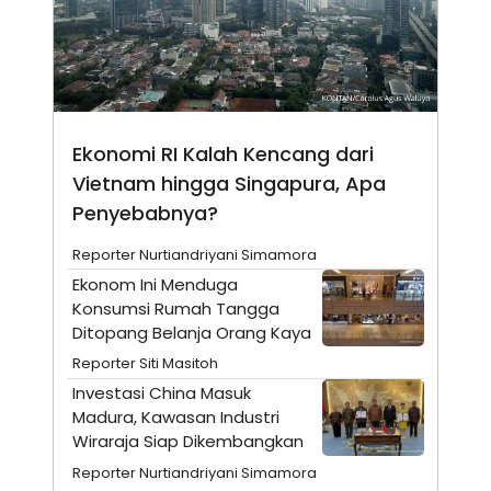
N
S
E
E
W
R
S
E
S
M
E
O
T
N
U
I
Ekonomi RI Kalah Kencang dari
P
A
Vietnam hingga Singapura, Apa
A
K
D
I
Penyebabnya?
V
L
A
Reporter Nurtiandriyani Simamora
S
K
Ekonom Ini Menduga
O
Konsumsi Rumah Tangga
R
P
Ditopang Belanja Orang Kaya
O
Reporter Siti Masitoh
R
A
Investasi China Masuk
S
Madura, Kawasan Industri
I
Wiraraja Siap Dikembangkan
K
N
I
A
Reporter Nurtiandriyani Simamora
L
T