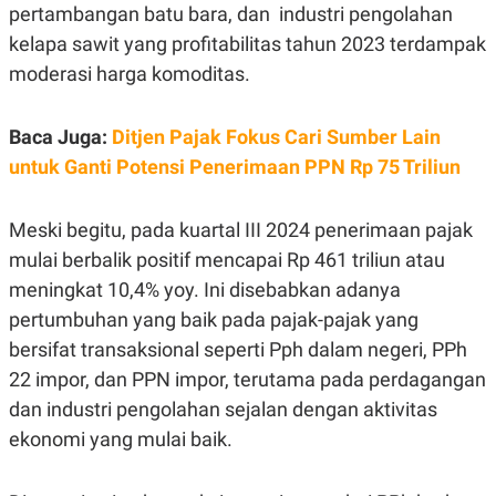
S
A
pertambangan batu bara, dan industri pengolahan
A
G
T
E
kelapa sawit yang profitabilitas tahun 2023 terdampak
D
S
moderasi harga komoditas.
A
T
A
Baca Juga:
Ditjen Pajak Fokus Cari Sumber Lain
K
L
O
I
untuk Ganti Potensi Penerimaan PPN Rp 75 Triliun
N
P
T
S
A
U
Meski begitu, pada kuartal III 2024 penerimaan pajak
N
S
T
mulai berbalik positif mencapai Rp 461 triliun atau
V
meningkat 10,4% yoy. Ini disebabkan adanya
pertumbuhan yang baik pada pajak-pajak yang
JARINGAN
bersifat transaksional seperti Pph dalam negeri, PPh
K
P
22 impor, dan PPN impor, terutama pada perdagangan
O
R
dan industri pengolahan sejalan dengan aktivitas
N
E
T
S
ekonomi yang mulai baik.
A
S
N
R
A
E