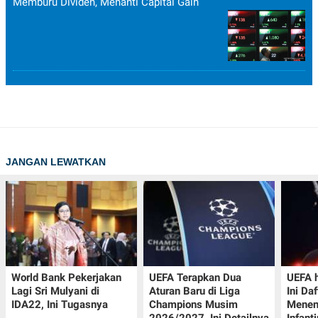
Memburu Dividen, Menanti Capital Gain
JANGAN LEWATKAN
World Bank Pekerjakan
UEFA Terapkan Dua
UEFA h
Lagi Sri Mulyani di
Aturan Baru di Liga
Ini Da
IDA22, Ini Tugasnya
Champions Musim
Menen
2026/2027, Ini Detailnya
Infant