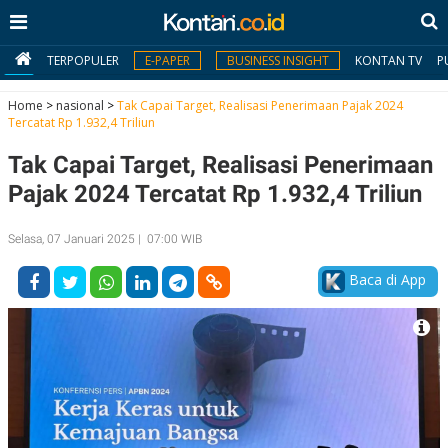
TERPOPULER
E-PAPER
BUSINESS INSIGHT
KONTAN TV
P
Home
>
nasional
>
Tak Capai Target, Realisasi Penerimaan Pajak 2024
Tercatat Rp 1.932,4 Triliun
MY
Tak Capai Target, Realisasi Penerimaan
KONTAN
Pajak 2024 Tercatat Rp 1.932,4 Triliun
Daftar
Selasa, 07 Januari 2025 | 07:00 WIB
Masuk
Baca di App
BERITA
I
N
N
A
V
S
E
I
S
O
T
N