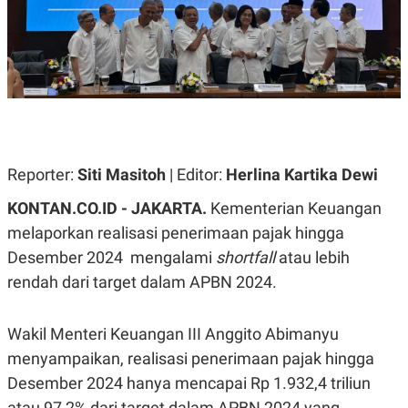
A
A
S
L
I
K
I
E
N
U
D
A
U
N
S
G
T
A
R
N
I
Reporter:
Siti Masitoh
| Editor:
Herlina Kartika Dewi
P
I
KONTAN.CO.ID -
JAKARTA.
Kementerian Keuangan
E
N
L
T
melaporkan realisasi penerimaan pajak hingga
U
E
A
R
Desember 2024 mengalami
shortfall
atau lebih
N
N
G
A
rendah dari target dalam APBN 2024.
U
S
S
I
A
O
Wakil Menteri Keuangan III Anggito Abimanyu
H
N
A
A
menyampaikan, realisasi penerimaan pajak hingga
L
Desember 2024 hanya mencapai Rp 1.932,4 triliun
P
R
E
E
atau 97,2% dari target dalam APBN 2024 yang