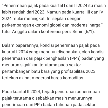
A
I
"Penerimaan pajak pada kuartal I dan II 2024 itu masih
S
V
K
E
lebih rendah dari 2023. Namun pada kuartal III dan IV
E
M
2024 mulai meningkat. Ini sejalan dengan
E
perkembangan ekonomi global dan moderasi harga,"
N
T
tutur Anggito dalam konferensi pers, Senin (6/1).
E
R
I
A
Dalam paparannya, kondisi penerimaan pajak pada
N
kuartal I 2024 yang menurun disebabkan, oleh kondisi
L
penerimaan dari pajak penghasilan (PPh) badan yang
E
S
menurun signifikan terutama pada sektor
T
A
pertambangan batu bara yang profitabilitas 2023
R
I
tertekan akibat moderasi harga komoditas.
KANAL
Pada kuartal II 2024, terjadi penurunan penerimaan
pajak terutama disebabkan masih menurunnya
P
I
penerimaan dari PPh badan tahunan pada sektor
U
M