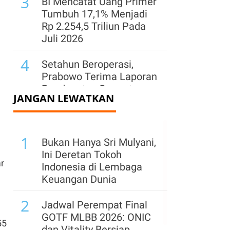
3
BI Mencatat Uang Primer
Tumbuh 17,1% Menjadi
Rp 2.254,5 Triliun Pada
Juli 2026
4
Setahun Beroperasi,
Prabowo Terima Laporan
Pendapatan Danantara
JANGAN LEWATKAN
Naik 400%
5
Danantara Investasi Rp
1
44,75 Triliun ke JBS,
Bukan Hanya Sri Mulyani,
Perusahaan Daging Asal
Ini Deretan Tokoh
r
Brasil
Indonesia di Lembaga
Keuangan Dunia
6
Prabowo Beri Nilai 88-89
2
Pada Kinerja Para
Jadwal Perempat Final
Menteri, Memuaskan
GOTF MLBB 2026: ONIC
55
Tapi Bisa Ditingkatkan
dan Vitality Bersiap