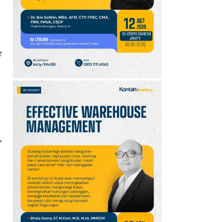
10
Klasemen Grup A Piala
AFF 2026: Ini Skenario
Indonesia Lolos ke
Semifinal
r
,