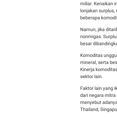
miliar. Kenaikan 
lonjakan surplus
beberapa komodi
Namun, jika ditar
nonmigas. Surplus
besar dibandingka
Komoditas unggul
mineral, serta be
Kinerja komodita
sektor lain.
Faktor lain yang
dari negara mitr
menyebut adanya 
Thailand, Singapu