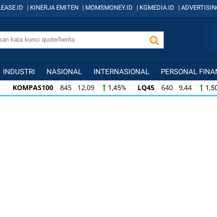
EASE.ID
|
KINERJA EMITEN
|
MOMSMONEY.ID
|
KGMEDIA.ID
|
ADVERTISIN
INDUSTRI
NASIONAL
INTERNASIONAL
PERSONAL FINA
KOMPAS100
845 12,09
LQ45
640 9,44
1,45%
1,5
KOMPAS100
845 12,09
LQ45
640 9,44
1,45%
1,5
LQ45
640 9,44
ISSI
222 2,82
IDX3
1,50%
1,29%