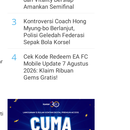
Amankan Semifinal
7
Menhub Jajaki Investasi
3
dengan China & Rusia
Kontroversi Coach Hong
Garap Trans Sumatra
Myung-bo Berlanjut,
dan Trans Kalimantan
Polisi Geledah Federasi
Sepak Bola Korsel
8
Prabowo: Pemerintah
4
Pusat Siap Ambil Alih
Cek Kode Redeem EA FC
ar
jika Daerah Tak Respons
Mobile Update 7 Agustus
Keluhan Rakyat
2026: Klaim Ribuan
Gems Gratis!
9
Surpres Calon Gubernur
5
BI Masih Digodok
Segera Lepas Saham
Presiden, Destry
Treasuri 9,63 Miliar, Cek
Damayanti Calon Kuat?
Profil Emiten DSSA
hingga Kinerjanya
ti
10
Prabowo: Indonesia
6
Masih Tahan Harga BBM
Arsenal Perpanjang