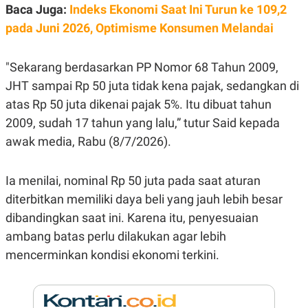
E
Baca Juga:
Indeks Ekonomi Saat Ini Turun ke 109,2
R
pada Juni 2026, Optimisme Konsumen Melandai
F
B
O
U
K
S
U
I
"Sekarang berdasarkan PP Nomor 68 Tahun 2009,
S
N
JHT sampai Rp 50 juta tidak kena pajak, sedangkan di
E
S
atas Rp 50 juta dikenai pajak 5%. Itu dibuat tahun
S
I
2009, sudah 17 tahun yang lalu,” tutur Said kepada
N
awak media, Rabu (8/7/2026).
S
I
G
H
Ia menilai, nominal Rp 50 juta pada saat aturan
T
diterbitkan memiliki daya beli yang jauh lebih besar
S
B
T
E
dibandingkan saat ini. Karena itu, penyesuaian
O
L
ambang batas perlu dilakukan agar lebih
C
A
K
N
mencerminkan kondisi ekonomi terkini.
S
J
E
A
T
O
U
N
P