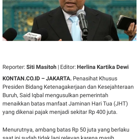
A
A
S
L
I
K
I
E
N
U
D
A
U
N
S
G
T
A
R
N
I
P
I
Reporter:
Siti Masitoh
| Editor:
Herlina Kartika Dewi
E
N
L
T
KONTAN.CO.ID – JAKARTA.
Penasihat Khusus
U
E
A
R
Presiden Bidang Ketenagakerjaan dan Kesejahteraan
N
N
Buruh, Said Iqbal mengusulkan pemerintah
G
A
U
S
menaikkan batas manfaat Jaminan Hari Tua (JHT)
S
I
A
O
yang dikenai pajak menjadi sekitar Rp 400 juta.
H
N
A
A
L
Menurutnya, ambang batas Rp 50 juta yang berlaku
P
R
saat ini sudah tidak lagi relevan karena masih
E
E