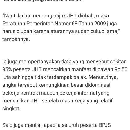
R
T
I
S
"Nanti kalau memang pajak JHT diubah, maka
I
N
Peraturan Pemerintah Nomor 68 Tahun 2009 juga
G
harus diubah karena aturannya sudah cukup lama,"
K
G
tambahnya.
M
E
D
I
Ia juga mempertanyakan data yang menyebut sekitar
A
.
95% peserta JHT mencairkan manfaat di bawah Rp 50
I
D
juta sehingga tidak terdampak pajak. Menurutnya,
angka tersebut kemungkinan besar didominasi
pekerja kontrak maupun pekerja informal yang
SITEMAP
PROFILE
TERM
mencairkan JHT setelah masa kerja yang relatif
OF
USE
singkat.
PEDOMAN
PEMBERITAAN
SIBER
Said juga menilai, apabila seluruh peserta BPJS
PRIVACY