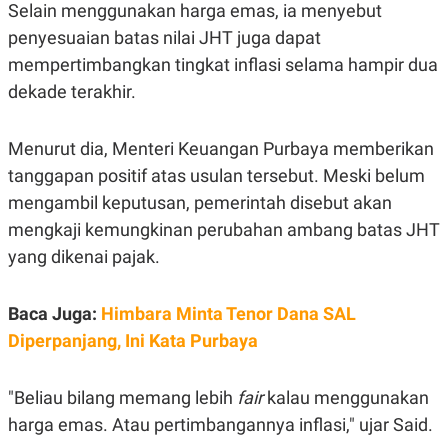
S
A
Selain menggunakan harga emas, ia menyebut
A
G
penyesuaian batas nilai JHT juga dapat
T
E
D
S
mempertimbangkan tingkat inflasi selama hampir dua
A
T
dekade terakhir.
A
K
L
O
I
Menurut dia, Menteri Keuangan Purbaya memberikan
N
P
tanggapan positif atas usulan tersebut. Meski belum
T
S
A
U
mengambil keputusan, pemerintah disebut akan
N
S
T
mengkaji kemungkinan perubahan ambang batas JHT
V
yang dikenai pajak.
JARINGAN
Baca Juga:
Himbara Minta Tenor Dana SAL
Diperpanjang, Ini Kata Purbaya
K
P
O
R
N
E
T
S
"Beliau bilang memang lebih
fair
kalau menggunakan
A
S
N
R
harga emas. Atau pertimbangannya inflasi," ujar Said.
A
E