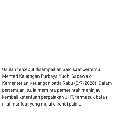
E
E
H
S
A
T
T
Y
A
L
N
E
E
A
N
N
G
A
L
L
I
I
S
S
H
I
S
E
K
X
O
Usulan tersebut disampaikan Said saat bertemu
E
L
C
O
Menteri Keuangan Purbaya Yudhi Sadewa di
U
M
Kementerian Keuangan pada Rabu (8/7/2026). Dalam
T
I
pertemuan itu, ia meminta pemerintah meninjau
V
E
kembali ketentuan perpajakan JHT, termasuk batas
C
nilai manfaat yang mulai dikenai pajak.
O
R
N