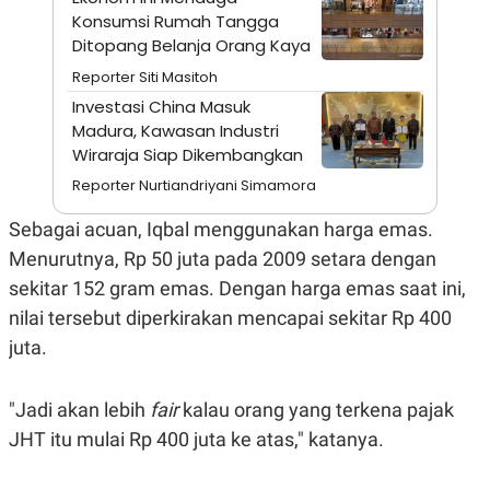
A
I
Konsumsi Rumah Tangga
S
V
K
E
Ditopang Belanja Orang Kaya
E
Reporter Siti Masitoh
M
E
Investasi China Masuk
N
Madura, Kawasan Industri
T
E
Wiraraja Siap Dikembangkan
R
I
Reporter Nurtiandriyani Simamora
A
N
Sebagai acuan, Iqbal menggunakan harga emas.
L
Menurutnya, Rp 50 juta pada 2009 setara dengan
E
S
sekitar 152 gram emas. Dengan harga emas saat ini,
T
nilai tersebut diperkirakan mencapai sekitar Rp 400
A
R
juta.
I
"Jadi akan lebih
fair
kalau orang yang terkena pajak
KANAL
JHT itu mulai Rp 400 juta ke atas," katanya.
P
I
U
M