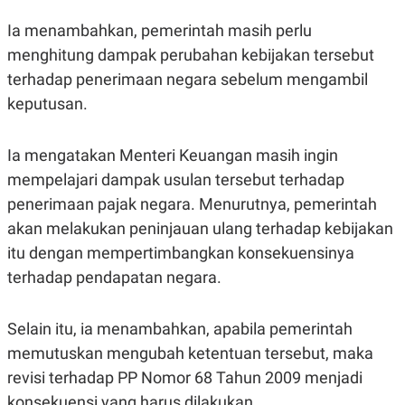
C
L
A
E
Ia menambahkan, pemerintah masih perlu
D
A
E
S
menghitung dampak perubahan kebijakan tersebut
M
E
Y
.
terhadap penerimaan negara sebelum mengambil
I
keputusan.
D
L
K
A
I
Ia mengatakan Menteri Keuangan masih ingin
N
N
G
E
mempelajari dampak usulan tersebut terhadap
G
R
A
J
penerimaan pajak negara. Menurutnya, pemerintah
N
A
akan melakukan peninjauan ulang terhadap kebijakan
A
E
N
M
itu dengan mempertimbangkan konsekuensinya
C
I
E
T
terhadap pendapatan negara.
T
E
A
N
K
Selain itu, ia menambahkan, apabila pemerintah
E
A
memutuskan mengubah ketentuan tersebut, maka
P
D
A
V
revisi terhadap PP Nomor 68 Tahun 2009 menjadi
P
E
E
R
konsekuensi yang harus dilakukan.