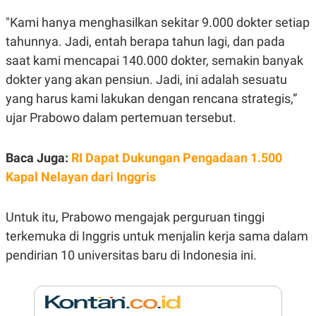
E
R
"Kami hanya menghasilkan sekitar 9.000 dokter setiap
F
B
tahunnya. Jadi, entah berapa tahun lagi, dan pada
O
U
K
S
saat kami mencapai 140.000 dokter, semakin banyak
U
I
dokter yang akan pensiun. Jadi, ini adalah sesuatu
S
N
E
yang harus kami lakukan dengan rencana strategis,”
S
S
ujar Prabowo dalam pertemuan tersebut.
I
N
S
Baca Juga:
RI Dapat Dukungan Pengadaan 1.500
I
G
Kapal Nelayan dari Inggris
H
T
S
B
Untuk itu, Prabowo mengajak perguruan tinggi
T
E
O
L
terkemuka di Inggris untuk menjalin kerja sama dalam
C
A
pendirian 10 universitas baru di Indonesia ini.
K
N
S
J
E
A
T
O
U
N
P