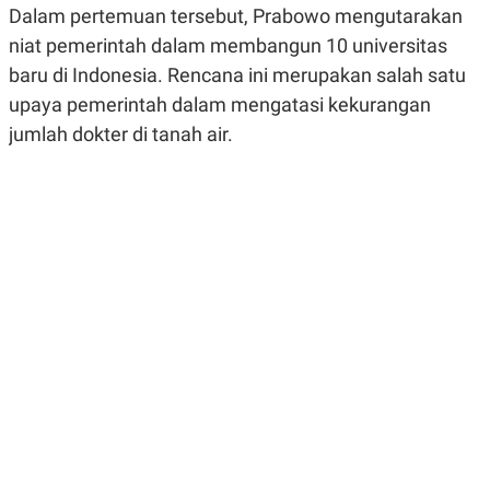
Dalam pertemuan tersebut, Prabowo mengutarakan
R
G
S
I
niat pemerintah dalam membangun 10 universitas
O
O
N
N
baru di Indonesia. Rencana ini merupakan salah satu
A
A
L
L
upaya pemerintah dalam mengatasi kekurangan
F
jumlah dokter di tanah air.
I
N
A
N
C
E
Y
C
A
A
N
R
G
I
T
T
E
A
R
H
.
U
.
.
K
L
E
I
S
F