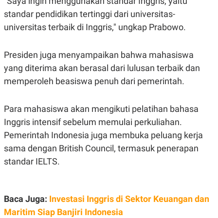
"Saya ingin menggunakan standar Inggris, yaitu
S
A
A
G
standar pendidikan tertinggi dari universitas-
T
E
universitas terbaik di Inggris," ungkap Prabowo.
D
S
A
T
A
Presiden juga menyampaikan bahwa mahasiswa
K
L
yang diterima akan berasal dari lulusan terbaik dan
O
I
N
P
memperoleh beasiswa penuh dari pemerintah.
T
S
A
U
N
S
Para mahasiswa akan mengikuti pelatihan bahasa
T
V
Inggris intensif sebelum memulai perkuliahan.
Pemerintah Indonesia juga membuka peluang kerja
JARINGAN
sama dengan British Council, termasuk penerapan
standar IELTS.
K
P
O
R
N
E
T
S
A
S
Baca Juga:
Investasi Inggris di Sektor Keuangan dan
N
R
Maritim Siap Banjiri Indonesia
A
E