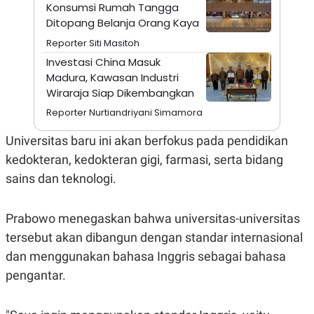
A
I
Konsumsi Rumah Tangga
S
V
Ditopang Belanja Orang Kaya
K
E
E
Reporter Siti Masitoh
M
Investasi China Masuk
E
N
Madura, Kawasan Industri
T
Wiraraja Siap Dikembangkan
E
R
Reporter Nurtiandriyani Simamora
I
A
Universitas baru ini akan berfokus pada pendidikan
N
L
kedokteran, kedokteran gigi, farmasi, serta bidang
E
sains dan teknologi.
S
T
A
R
Prabowo menegaskan bahwa universitas-universitas
I
tersebut akan dibangun dengan standar internasional
dan menggunakan bahasa Inggris sebagai bahasa
KANAL
pengantar.
P
I
U
M