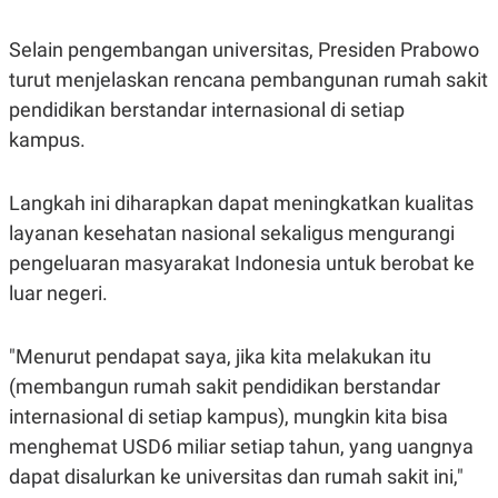
C
L
A
E
D
A
Selain pengembangan universitas, Presiden Prabowo
E
S
M
E
turut menjelaskan rencana pembangunan rumah sakit
Y
.
pendidikan berstandar internasional di setiap
I
D
kampus.
L
K
A
I
N
N
Langkah ini diharapkan dapat meningkatkan kualitas
G
E
G
R
layanan kesehatan nasional sekaligus mengurangi
A
J
pengeluaran masyarakat Indonesia untuk berobat ke
N
A
A
E
luar negeri.
N
M
C
I
E
T
"Menurut pendapat saya, jika kita melakukan itu
T
E
A
N
(membangun rumah sakit pendidikan berstandar
K
internasional di setiap kampus), mungkin kita bisa
E
A
P
D
menghemat USD6 miliar setiap tahun, yang uangnya
A
V
P
E
dapat disalurkan ke universitas dan rumah sakit ini,"
E
R