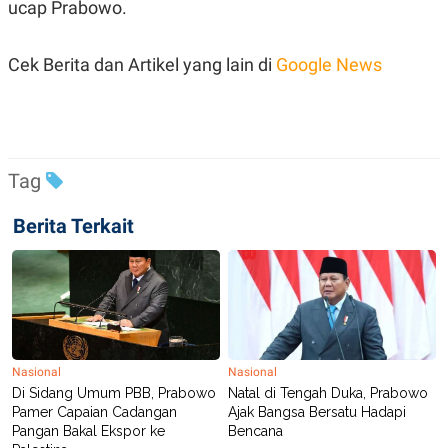
ucap Prabowo.
R
T
I
S
I
Cek Berita dan Artikel yang lain di
Google News
N
G
K
G
M
E
Tag
D
I
A
Berita Terkait
.
I
D
SITEMAP
PROFILE
TERM
OF
USE
Nasional
Nasional
PEDOMAN
Di Sidang Umum PBB, Prabowo
Natal di Tengah Duka, Prabowo
PEMBERITAAN
Pamer Capaian Cadangan
Ajak Bangsa Bersatu Hadapi
SIBER
Pangan Bakal Ekspor ke
Bencana
PRIVACY