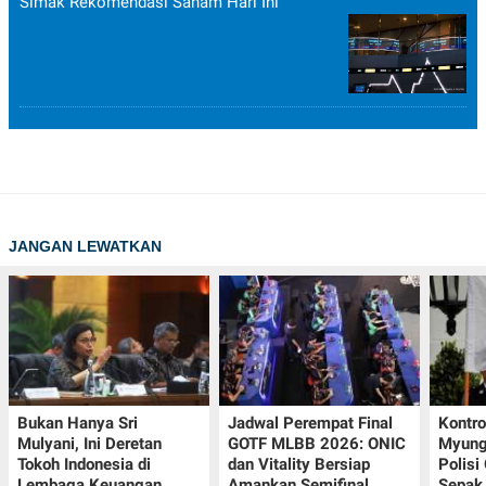
Simak Rekomendasi Saham Hari Ini
JANGAN LEWATKAN
Bukan Hanya Sri
Jadwal Perempat Final
Kontr
Mulyani, Ini Deretan
GOTF MLBB 2026: ONIC
Myung-
Tokoh Indonesia di
dan Vitality Bersiap
Polisi
Lembaga Keuangan
Amankan Semifinal
Sepak 