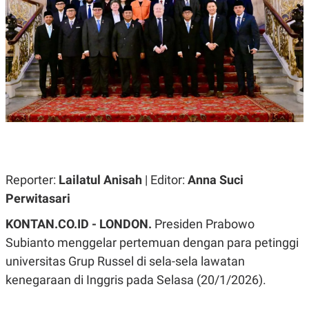
A
A
S
L
I
K
I
E
N
U
D
A
U
N
S
G
T
A
R
N
I
P
I
E
N
L
T
Reporter:
U
E
Lailatul Anisah
| Editor:
Anna Suci
A
R
Perwitasari
N
N
G
A
KONTAN.CO.ID - LONDON.
U
S
Presiden Prabowo
S
I
Subianto menggelar pertemuan dengan para petinggi
A
O
H
N
universitas Grup Russel di sela-sela lawatan
A
A
L
kenegaraan di Inggris pada Selasa (20/1/2026).
P
R
E
E