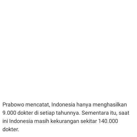
E
E
H
S
A
T
T
Y
A
L
N
E
E
A
N
N
G
A
L
L
I
I
S
S
H
I
S
E
K
X
O
E
L
C
O
U
M
T
Prabowo mencatat, Indonesia hanya menghasilkan
I
V
9.000 dokter di setiap tahunnya. Sementara itu, saat
E
C
ini Indonesia masih kekurangan sekitar 140.000
O
dokter.
R
N