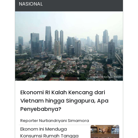
NASIONAL
N
S
E
E
W
R
S
E
S
M
E
O
T
N
U
I
P
A
A
K
D
I
V
L
A
S
K
O
R
Ekonomi RI Kalah Kencang dari
P
O
Vietnam hingga Singapura, Apa
R
A
Penyebabnya?
S
I
Reporter Nurtiandriyani Simamora
K
N
Ekonom Ini Menduga
I
A
L
T
Konsumsi Rumah Tangga