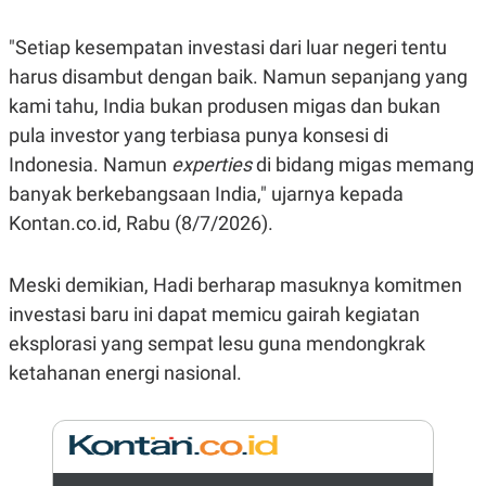
E
R
"Setiap kesempatan investasi dari luar negeri tentu
F
B
O
U
harus disambut dengan baik. Namun sepanjang yang
K
S
U
I
kami tahu, India bukan produsen migas dan bukan
S
N
pula investor yang terbiasa punya konsesi di
E
S
Indonesia. Namun
experties
di bidang migas memang
S
I
banyak berkebangsaan India," ujarnya kepada
N
Kontan.co.id, Rabu (8/7/2026).
S
I
G
H
Meski demikian, Hadi berharap masuknya komitmen
T
investasi baru ini dapat memicu gairah kegiatan
S
B
T
E
eksplorasi yang sempat lesu guna mendongkrak
O
L
ketahanan energi nasional.
C
A
K
N
S
J
E
A
T
O
U
N
P