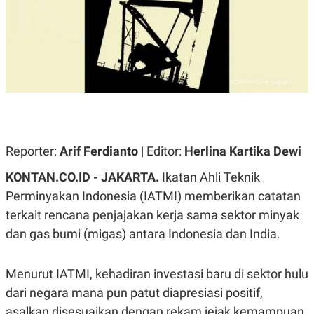
A
A
S
L
I
K
I
E
N
U
D
A
U
N
S
G
T
A
R
N
I
P
I
Reporter:
Arif Ferdianto
| Editor:
Herlina Kartika Dewi
E
N
L
T
KONTAN.CO.ID - JAKARTA.
Ikatan Ahli Teknik
U
E
A
R
Perminyakan Indonesia (IATMI) memberikan catatan
N
N
terkait rencana penjajakan kerja sama sektor minyak
G
A
U
S
dan gas bumi (migas) antara Indonesia dan India.
S
I
A
O
H
N
A
A
Menurut IATMI, kehadiran investasi baru di sektor hulu
L
dari negara mana pun patut diapresiasi positif,
P
R
asalkan disesuaikan dengan rekam jejak kemampuan
E
E