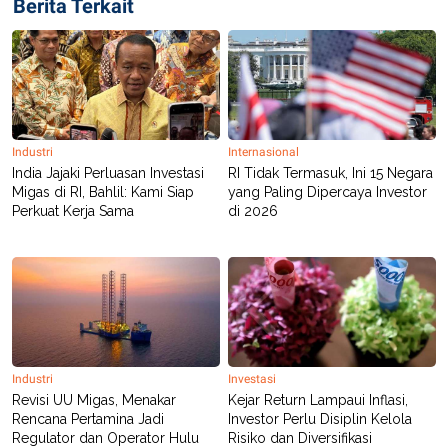
Berita Terkait
POLICY
Industri
Internasional
India Jajaki Perluasan Investasi
RI Tidak Termasuk, Ini 15 Negara
Migas di RI, Bahlil: Kami Siap
yang Paling Dipercaya Investor
Perkuat Kerja Sama
di 2026
Industri
Investasi
Revisi UU Migas, Menakar
Kejar Return Lampaui Inflasi,
Rencana Pertamina Jadi
Investor Perlu Disiplin Kelola
Regulator dan Operator Hulu
Risiko dan Diversifikasi