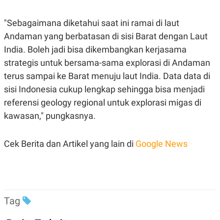
R
T
I
S
"Sebagaimana diketahui saat ini ramai di laut
I
Andaman yang berbatasan di sisi Barat dengan Laut
N
G
India. Boleh jadi bisa dikembangkan kerjasama
K
strategis untuk bersama-sama explorasi di Andaman
G
M
terus sampai ke Barat menuju laut India. Data data di
E
D
sisi Indonesia cukup lengkap sehingga bisa menjadi
I
referensi geology regional untuk explorasi migas di
A
.
kawasan," pungkasnya.
I
D
Cek Berita dan Artikel yang lain di
Google News
SITEMAP
PROFILE
TERM
OF
USE
PEDOMAN
Tag
PEMBERITAAN
SIBER
PRIVACY