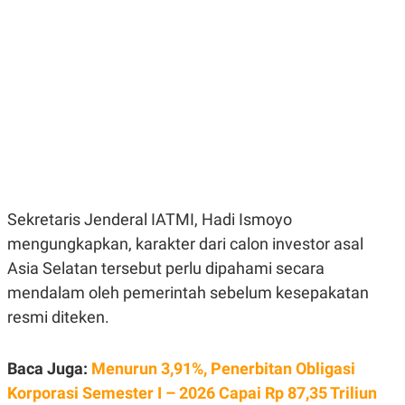
E
E
H
S
A
T
T
Y
A
L
N
E
E
A
N
N
G
A
L
L
I
I
S
S
H
I
S
Sekretaris Jenderal IATMI, Hadi Ismoyo
E
K
X
O
mengungkapkan, karakter dari calon investor asal
E
L
C
O
Asia Selatan tersebut perlu dipahami secara
U
M
mendalam oleh pemerintah sebelum kesepakatan
T
I
resmi diteken.
V
E
C
O
Baca Juga:
Menurun 3,91%, Penerbitan Obligasi
R
Korporasi Semester I – 2026 Capai Rp 87,35 Triliun
N