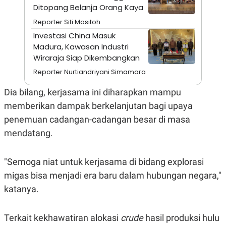
A
I
Ditopang Belanja Orang Kaya
S
V
K
E
Reporter Siti Masitoh
E
Investasi China Masuk
M
E
Madura, Kawasan Industri
N
Wiraraja Siap Dikembangkan
T
E
Reporter Nurtiandriyani Simamora
R
I
Dia bilang, kerjasama ini diharapkan mampu
A
N
memberikan dampak berkelanjutan bagi upaya
L
penemuan cadangan-cadangan besar di masa
E
S
mendatang.
T
A
R
"Semoga niat untuk kerjasama di bidang explorasi
I
migas bisa menjadi era baru dalam hubungan negara,"
katanya.
KANAL
P
I
Terkait kekhawatiran alokasi
crude
hasil produksi hulu
U
M