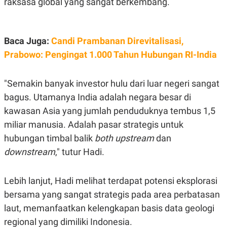
raksasa global yang sangat berkembang.
C
L
A
E
D
A
E
S
M
E
Baca Juga:
Candi Prambanan Direvitalisasi,
Y
.
I
Prabowo: Pengingat 1.000 Tahun Hubungan RI-India
D
L
K
A
I
"Semakin banyak investor hulu dari luar negeri sangat
N
N
bagus. Utamanya India adalah negara besar di
G
E
G
R
kawasan Asia yang jumlah penduduknya tembus 1,5
A
J
N
A
miliar manusia. Adalah pasar strategis untuk
A
E
hubungan timbal balik
both upstream
dan
N
M
C
I
downstream
," tutur Hadi.
E
T
T
E
A
N
K
Lebih lanjut, Hadi melihat terdapat potensi eksplorasi
E
A
bersama yang sangat strategis pada area perbatasan
P
D
laut, memanfaatkan kelengkapan basis data geologi
A
V
P
E
regional yang dimiliki Indonesia.
E
R