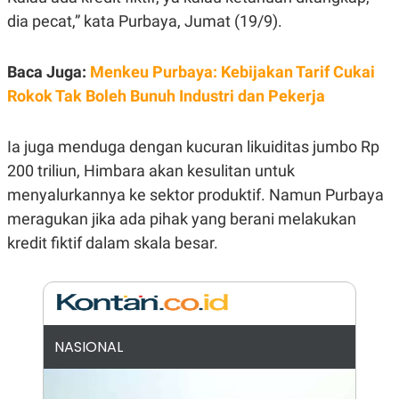
E
R
dia pecat,” kata Purbaya, Jumat (19/9).
F
B
O
U
Baca Juga:
Menkeu Purbaya: Kebijakan Tarif Cukai
K
S
U
I
Rokok Tak Boleh Bunuh Industri dan Pekerja
S
N
E
S
S
Ia juga menduga dengan kucuran likuiditas jumbo Rp
I
200 triliun, Himbara akan kesulitan untuk
N
S
menyalurkannya ke sektor produktif. Namun Purbaya
I
G
meragukan jika ada pihak yang berani melakukan
H
kredit fiktif dalam skala besar.
T
S
B
T
E
O
L
C
A
K
N
S
J
NASIONAL
E
A
T
O
U
N
P