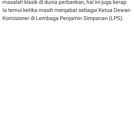
masalah klasik di dunia perbankan, hal ini juga kerap
R
G
S
I
Ia temui ketika masih menjabat sebagai Ketua Dewan
O
O
Komisioner di Lembaga Penjamin Simpanan (LPS).
N
N
A
A
L
L
F
I
N
A
N
C
E
Y
C
A
A
N
R
G
I
T
T
E
A
R
H
.
U
.
.
K
L
E
I
S
F