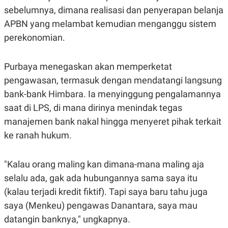
S
A
sebelumnya, dimana realisasi dan penyerapan belanja
A
G
T
E
APBN yang melambat kemudian menganggu sistem
D
S
A
perekonomian.
T
A
K
L
Purbaya menegaskan akan memperketat
O
I
pengawasan, termasuk dengan mendatangi langsung
N
P
T
S
bank-bank Himbara. Ia menyinggung pengalamannya
A
U
N
S
saat di LPS, di mana dirinya menindak tegas
T
manajemen bank nakal hingga menyeret pihak terkait
V
ke ranah hukum.
JARINGAN
"Kalau orang maling kan dimana-mana maling aja
K
P
selalu ada, gak ada hubungannya sama saya itu
O
R
N
E
(kalau terjadi kredit fiktif). Tapi saya baru tahu juga
T
S
saya (Menkeu) pengawas Danantara, saya mau
A
S
N
R
datangin banknya," ungkapnya.
A
E