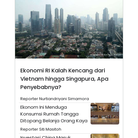
N
S
E
E
W
R
S
E
S
M
E
O
T
N
U
I
P
A
A
K
D
I
V
L
A
Ekonomi RI Kalah Kencang dari
S
Vietnam hingga Singapura, Apa
K
O
Penyebabnya?
R
P
O
Reporter Nurtiandriyani Simamora
R
Ekonom Ini Menduga
A
S
Konsumsi Rumah Tangga
I
Ditopang Belanja Orang Kaya
K
N
Reporter Siti Masitoh
I
A
L
T
Investasi China Masuk