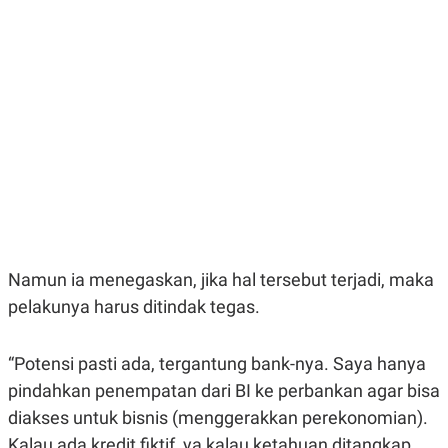
E
E
H
S
A
T
T
Y
A
L
N
E
E
A
N
N
G
A
L
L
I
I
S
S
H
I
S
E
K
X
O
E
L
Namun ia menegaskan, jika hal tersebut terjadi, maka
C
O
pelakunya harus ditindak tegas.
U
M
T
I
V
“Potensi pasti ada, tergantung bank-nya. Saya hanya
E
pindahkan penempatan dari BI ke perbankan agar bisa
C
O
diakses untuk bisnis (menggerakkan perekonomian).
R
N
Kalau ada kredit fiktif, ya kalau ketahuan ditangkap,