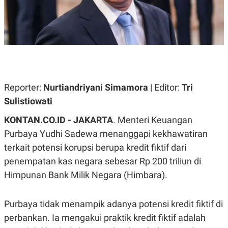
A
A
S
L
I
K
I
E
N
U
D
A
U
N
S
G
T
A
R
Reporter:
Nurtiandriyani Simamora
| Editor:
Tri
N
I
Sulistiowati
P
I
E
N
KONTAN.CO.ID - JAKARTA
. Menteri Keuangan
L
T
U
E
Purbaya Yudhi Sadewa menanggapi kekhawatiran
A
R
terkait potensi korupsi berupa kredit fiktif dari
N
N
G
A
penempatan kas negara sebesar Rp 200 triliun di
U
S
S
I
Himpunan Bank Milik Negara (Himbara).
A
O
H
N
A
A
Purbaya tidak menampik adanya potensi kredit fiktif di
L
perbankan. Ia mengakui praktik kredit fiktif adalah
P
R
E
E