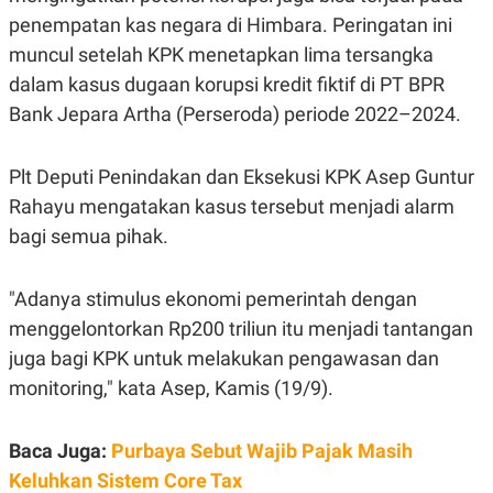
R
T
penempatan kas negara di Himbara. Peringatan ini
I
S
muncul setelah KPK menetapkan lima tersangka
I
N
dalam kasus dugaan korupsi kredit fiktif di PT BPR
G
Bank Jepara Artha (Perseroda) periode 2022–2024.
K
G
M
Plt Deputi Penindakan dan Eksekusi KPK Asep Guntur
E
D
Rahayu mengatakan kasus tersebut menjadi alarm
I
A
bagi semua pihak.
.
I
D
"Adanya stimulus ekonomi pemerintah dengan
menggelontorkan Rp200 triliun itu menjadi tantangan
juga bagi KPK untuk melakukan pengawasan dan
SITEMAP
PROFILE
TERM
OF
monitoring," kata Asep, Kamis (19/9).
USE
PEDOMAN
PEMBERITAAN
Baca Juga:
Purbaya Sebut Wajib Pajak Masih
SIBER
Keluhkan Sistem Core Tax
PRIVACY