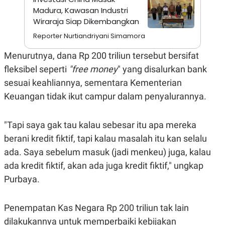
A
I
Madura, Kawasan Industri
S
V
K
E
Wiraraja Siap Dikembangkan
E
Reporter Nurtiandriyani Simamora
M
E
N
Menurutnya, dana Rp 200 triliun tersebut bersifat
T
E
fleksibel seperti
"free money
" yang disalurkan bank
R
sesuai keahliannya, sementara Kementerian
I
A
Keuangan tidak ikut campur dalam penyalurannya.
N
L
E
"Tapi saya gak tau kalau sebesar itu apa mereka
S
T
berani kredit fiktif, tapi kalau masalah itu kan selalu
A
ada. Saya sebelum masuk (jadi menkeu) juga, kalau
R
I
ada kredit fiktif, akan ada juga kredit fiktif," ungkap
Purbaya.
KANAL
Penempatan Kas Negara Rp 200 triliun tak lain
P
I
U
M
dilakukannya untuk memperbaiki kebijakan