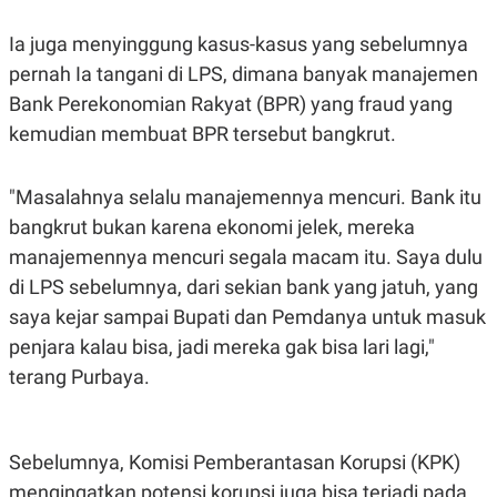
C
L
A
E
D
A
Ia juga menyinggung kasus-kasus yang sebelumnya
E
S
pernah Ia tangani di LPS, dimana banyak manajemen
M
E
Y
.
Bank Perekonomian Rakyat (BPR) yang fraud yang
I
D
kemudian membuat BPR tersebut bangkrut.
L
K
A
I
N
N
"Masalahnya selalu manajemennya mencuri. Bank itu
G
E
bangkrut bukan karena ekonomi jelek, mereka
G
R
A
J
manajemennya mencuri segala macam itu. Saya dulu
N
A
A
E
di LPS sebelumnya, dari sekian bank yang jatuh, yang
N
M
saya kejar sampai Bupati dan Pemdanya untuk masuk
C
I
E
T
penjara kalau bisa, jadi mereka gak bisa lari lagi,"
T
E
A
N
terang Purbaya.
K
E
A
P
D
A
V
Sebelumnya, Komisi Pemberantasan Korupsi (KPK)
P
E
E
R
mengingatkan potensi korupsi juga bisa terjadi pada