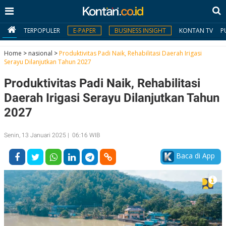
TERPOPULER
E-PAPER
BUSINESS INSIGHT
KONTAN TV
P
Home
>
nasional
>
Produktivitas Padi Naik, Rehabilitasi Daerah Irigasi
Serayu Dilanjutkan Tahun 2027
MY
Produktivitas Padi Naik, Rehabilitasi
KONTAN
Daerah Irigasi Serayu Dilanjutkan Tahun
Daftar
2027
Masuk
Senin, 13 Januari 2025 | 06:16 WIB
Baca di App
BERITA
I
N
N
A
V
S
E
I
S
O
T
N