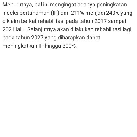
Menurutnya, hal ini mengingat adanya peningkatan
R
G
S
I
indeks pertanaman (IP) dari 211% menjadi 240% yang
O
O
N
N
diklaim berkat rehabilitasi pada tahun 2017 sampai
A
A
L
L
2021 lalu. Selanjutnya akan dilakukan rehabilitasi lagi
F
pada tahun 2027 yang diharapkan dapat
I
N
meningkatkan IP hingga 300%.
A
N
C
E
Y
C
A
A
N
R
G
I
T
T
E
A
R
H
.
U
.
.
K
L
E
I
S
F