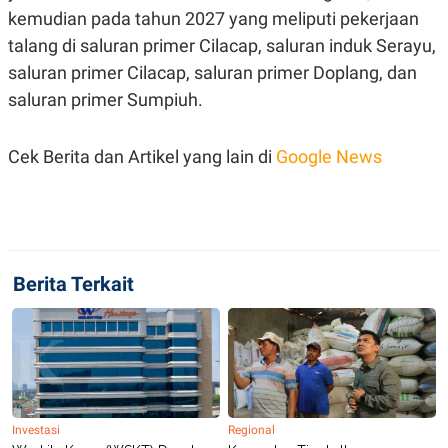
S
A
kemudian pada tahun 2027 yang meliputi pekerjaan
A
G
T
E
talang di saluran primer Cilacap, saluran induk Serayu,
D
S
A
saluran primer Cilacap, saluran primer Doplang, dan
T
saluran primer Sumpiuh.
A
K
L
O
I
Cek Berita dan Artikel yang lain di
Google News
N
P
T
S
A
U
N
S
T
V
Berita Terkait
JARINGAN
K
P
O
R
N
E
T
S
A
S
N
R
Investasi
Regional
A
E