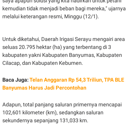
saya apapun solusi yang kita hadirkan untuk petani
E
R
kemudian tidak menjadi beban bagi mereka," ujarnya
F
B
melalui keterangan resmi, Minggu (12/1).
O
U
K
S
U
I
S
N
E
Untuk diketahui, Daerah Irigasi Serayu mengairi area
S
seluas 20.795 hektar (ha) yang terbentang di 3
S
I
kabupaten yakni Kabupaten Banyumas, Kabupaten
N
S
Cilacap, dan Kabupaten Kebumen.
I
G
H
Baca Juga:
Telan Anggaran Rp 54,3 Triliun, TPA BLE
T
Banyumas Harus Jadi Percontohan
S
B
T
E
O
L
C
A
Adapun, total panjang saluran primernya mencapai
K
N
S
J
102,601 kilometer (km), sedangkan saluran
E
A
sekundernya sepanjang 131,033 km.
T
O
U
N
P