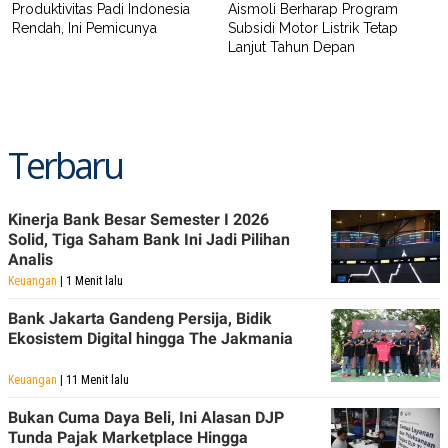
R
T
Produktivitas Padi Indonesia
Aismoli Berharap Program
I
Rendah, Ini Pemicunya
Subsidi Motor Listrik Tetap
S
Lanjut Tahun Depan
I
N
G
K
G
M
Terbaru
E
D
I
A
Kinerja Bank Besar Semester I 2026
.
Solid, Tiga Saham Bank Ini Jadi Pilihan
I
Analis
D
Keuangan
| 1 Menit lalu
Bank Jakarta Gandeng Persija, Bidik
SITEMAP
PROFILE
TERM
Ekosistem Digital hingga The Jakmania
OF
USE
Keuangan
| 11 Menit lalu
PEDOMAN
PEMBERITAAN
Bukan Cuma Daya Beli, Ini Alasan DJP
SIBER
Tunda Pajak Marketplace Hingga
PRIVACY