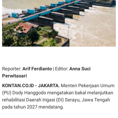
A
A
S
L
I
K
I
E
N
U
D
A
U
N
S
G
T
A
R
N
I
P
I
E
N
L
T
Reporter:
U
E
Arif Ferdianto
| Editor:
Anna Suci
A
R
Perwitasari
N
N
G
A
KONTAN.CO.ID - JAKARTA.
U
S
Menteri Pekerjaan Umum
S
I
(PU) Dody Hanggodo mengatakan bakal melanjutkan
A
O
H
N
rehabilitasi Daerah Irigasi (DI) Serayu, Jawa Tengah
A
A
L
pada tahun 2027 mendatang.
P
R
E
E