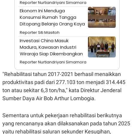
A
I
Reporter Nurtiandriyani Simamora
S
V
Ekonom Ini Menduga
K
E
E
Konsumsi Rumah Tangga
M
Ditopang Belanja Orang Kaya
E
N
Reporter Siti Masitoh
T
Investasi China Masuk
E
R
Madura, Kawasan Industri
I
Wiraraja Siap Dikembangkan
A
N
Reporter Nurtiandriyani Simamora
L
E
"Rehabilitasi tahun 2017-2021 berhasil menaikkan
S
produktivitas padi dari 277.103 ton menjadi 314.445
T
A
ton atau sekitar 6,3 ton/ha," kata Direktur Jenderal
R
I
Sumber Daya Air Bob Arthur Lombogia.
KANAL
Sementara untuk pekerjaan rehabilitasi berikutnya
yang rencananya akan dilaksanakan pada tahun 2025
P
I
yaitu rehabilitasi saluran sekunder Kesugihan,
U
M