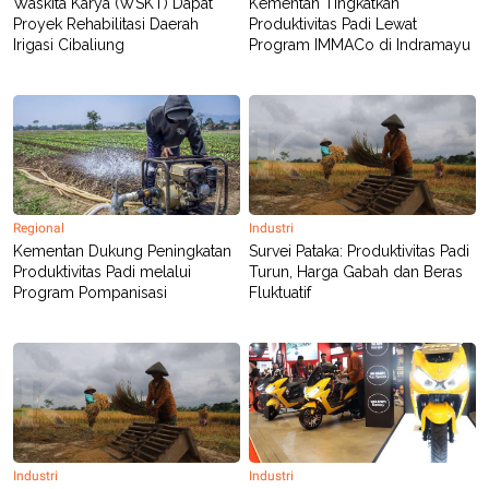
Waskita Karya (WSKT) Dapat
Kementan Tingkatkan
C
L
A
E
Proyek Rehabilitasi Daerah
Produktivitas Padi Lewat
D
A
Irigasi Cibaliung
Program IMMACo di Indramayu
E
S
M
E
Y
.
I
D
L
K
A
I
N
N
G
E
G
R
Regional
Industri
A
J
Kementan Dukung Peningkatan
Survei Pataka: Produktivitas Padi
N
A
Produktivitas Padi melalui
Turun, Harga Gabah dan Beras
A
E
Program Pompanisasi
Fluktuatif
N
M
C
I
E
T
T
E
A
N
K
E
A
P
D
A
V
P
E
Industri
Industri
E
R