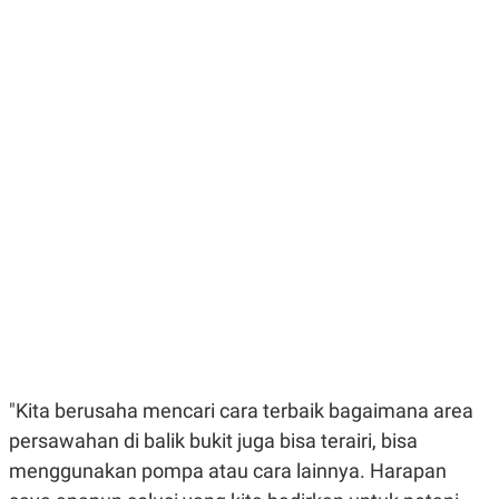
E
E
H
S
A
T
T
Y
A
L
N
E
E
A
N
N
G
A
L
L
I
I
S
S
H
I
S
E
K
X
O
E
L
C
O
U
M
T
I
V
"Kita berusaha mencari cara terbaik bagaimana area
E
C
persawahan di balik bukit juga bisa terairi, bisa
O
menggunakan pompa atau cara lainnya. Harapan
R
N