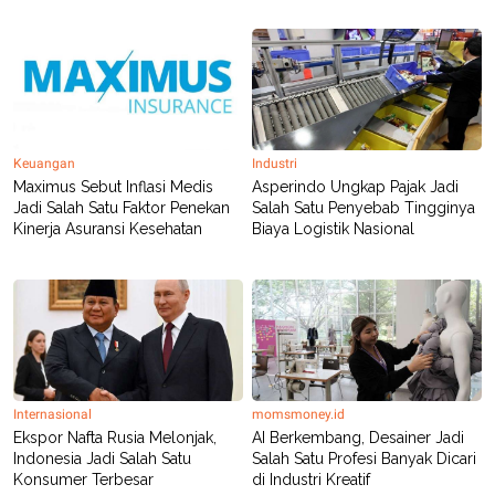
R
T
I
S
I
N
G
K
G
M
Keuangan
Industri
E
Maximus Sebut Inflasi Medis
Asperindo Ungkap Pajak Jadi
D
Jadi Salah Satu Faktor Penekan
Salah Satu Penyebab Tingginya
I
Kinerja Asuransi Kesehatan
Biaya Logistik Nasional
A
.
I
D
SITEMAP
PROFILE
TERM
OF
USE
Internasional
momsmoney.id
PEDOMAN
Ekspor Nafta Rusia Melonjak,
AI Berkembang, Desainer Jadi
PEMBERITAAN
Indonesia Jadi Salah Satu
Salah Satu Profesi Banyak Dicari
SIBER
Konsumer Terbesar
di Industri Kreatif
PRIVACY