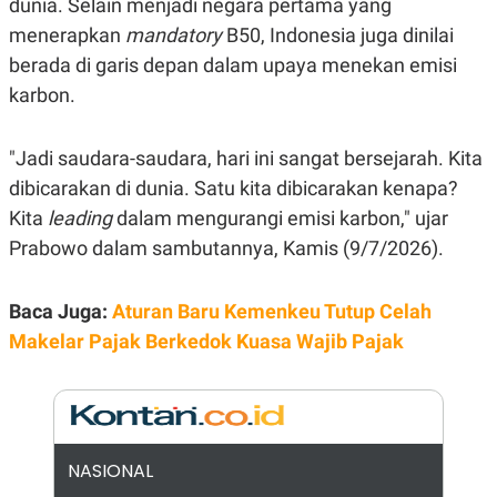
dunia. Selain menjadi negara pertama yang
E
R
menerapkan
mandatory
B50, Indonesia juga dinilai
F
B
berada di garis depan dalam upaya menekan emisi
O
U
K
S
karbon.
U
I
S
N
E
"Jadi saudara-saudara, hari ini sangat bersejarah. Kita
S
S
dibicarakan di dunia. Satu kita dibicarakan kenapa?
I
N
Kita
leading
dalam mengurangi emisi karbon," ujar
S
Prabowo dalam sambutannya, Kamis (9/7/2026).
I
G
H
T
Baca Juga:
Aturan Baru Kemenkeu Tutup Celah
S
B
Makelar Pajak Berkedok Kuasa Wajib Pajak
T
E
O
L
C
A
K
N
S
J
E
A
T
O
NASIONAL
U
N
P