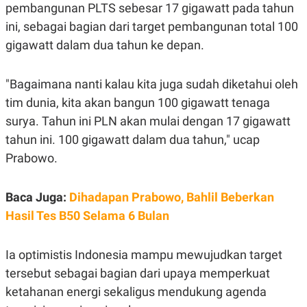
S
A
pembangunan PLTS sebesar 17 gigawatt pada tahun
A
G
ini, sebagai bagian dari target pembangunan total 100
T
E
D
S
gigawatt dalam dua tahun ke depan.
A
T
A
"Bagaimana nanti kalau kita juga sudah diketahui oleh
K
L
O
I
tim dunia, kita akan bangun 100 gigawatt tenaga
N
P
surya. Tahun ini PLN akan mulai dengan 17 gigawatt
T
S
A
U
tahun ini. 100 gigawatt dalam dua tahun," ucap
N
S
T
Prabowo.
V
Baca Juga:
Dihadapan Prabowo, Bahlil Beberkan
JARINGAN
Hasil Tes B50 Selama 6 Bulan
K
P
O
R
Ia optimistis Indonesia mampu mewujudkan target
N
E
T
S
tersebut sebagai bagian dari upaya memperkuat
A
S
N
R
ketahanan energi sekaligus mendukung agenda
A
E