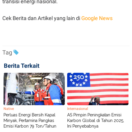
transisi energi nasional.
C
L
A
E
D
A
E
S
Cek Berita dan Artikel yang lain di
Google News
M
E
Y
.
I
D
L
K
A
I
N
N
Tag
G
E
G
R
Berita Terkait
A
J
N
A
A
E
N
M
C
I
E
T
T
E
A
N
K
Native
Internasional
E
A
Perluas Energi Bersih Kapal
AS Pimpin Peningkatan Emisi
P
D
A
V
Minyak, Pertamina Pangkas
Karbon Global di Tahun 2025,
P
E
Emisi Karbon 79 Ton/Tahun
Ini Penyebabnya
E
R