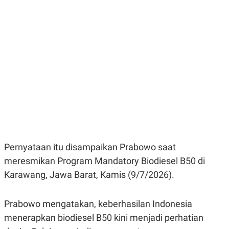
E
E
H
S
A
T
T
Y
A
L
N
E
E
A
N
N
G
A
L
L
I
I
S
S
H
I
S
E
K
X
O
E
L
Pernyataan itu disampaikan Prabowo saat
C
O
U
M
meresmikan Program Mandatory Biodiesel B50 di
T
Karawang, Jawa Barat, Kamis (9/7/2026).
I
V
E
C
Prabowo mengatakan, keberhasilan Indonesia
O
R
menerapkan biodiesel B50 kini menjadi perhatian
N