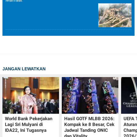
JANGAN LEWATKAN
World Bank Pekerjakan
Hasil GOTF MLBB 2026:
UEFA 
Lagi Sri Mulyani di
Kompak ke 8 Besar, Cek
Aturan
IDA22, Ini Tugasnya
Jadwal Tanding ONIC
Champ
dan Vitality
2026/2