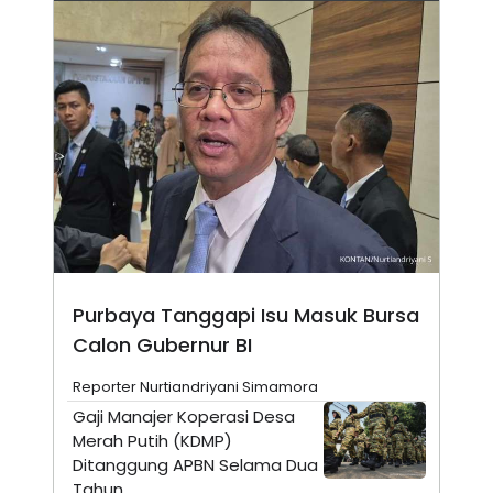
N
S
E
E
W
R
S
E
S
M
E
O
T
N
U
I
P
A
A
K
D
I
V
L
A
S
K
O
Purbaya Tanggapi Isu Masuk Bursa
R
P
Calon Gubernur BI
O
R
A
Reporter Nurtiandriyani Simamora
S
Gaji Manajer Koperasi Desa
I
Merah Putih (KDMP)
K
N
Ditanggung APBN Selama Dua
I
A
L
T
Tahun