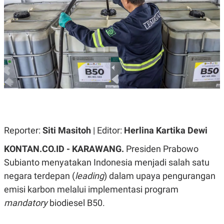
A
A
S
L
I
K
I
E
N
U
D
A
U
N
S
G
T
A
R
N
I
P
I
E
N
L
T
U
E
Reporter:
Siti Masitoh
| Editor:
Herlina Kartika Dewi
A
R
N
N
KONTAN.CO.ID - KARAWANG.
Presiden Prabowo
G
A
U
S
Subianto menyatakan Indonesia menjadi salah satu
S
I
negara terdepan (
leading
) dalam upaya pengurangan
A
O
H
N
emisi karbon melalui implementasi program
A
A
L
mandatory
biodiesel B50.
P
R
E
E