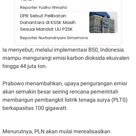
A
I
S
V
Reporter Yudho Winarto
K
E
DPR Sebut Pelibatan
E
M
Danantara di KSSK Masih
E
Sesuai Mandat UU P2SK
N
T
Reporter Nurtiandriyani Simamora
E
R
Ia menyebut, melalui implementasi B50, Indonesia
I
A
mampu mengurangi emisi karbon dioksida ekuivalen
N
hingga 44 juta ton.
L
E
S
T
Prabowo menambahkan, upaya pengurangan emisi
A
akan semakin besar seiring rencana pemerintah
R
I
membangun pembangkit listrik tenaga surya (PLTS)
berkapasitas 100 gigawatt.
KANAL
P
I
Menurutnya, PLN akan mulai merealisasikan
U
M