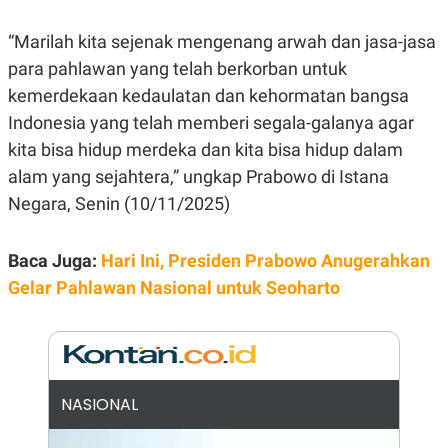
E
R
“Marilah kita sejenak mengenang arwah dan jasa-jasa
F
B
O
U
para pahlawan yang telah berkorban untuk
K
S
kemerdekaan kedaulatan dan kehormatan bangsa
U
I
S
N
Indonesia yang telah memberi segala-galanya agar
E
S
kita bisa hidup merdeka dan kita bisa hidup dalam
S
alam yang sejahtera,” ungkap Prabowo di Istana
I
N
Negara, Senin (10/11/2025)
S
I
G
H
Baca Juga:
Hari Ini, Presiden Prabowo Anugerahkan
T
Gelar Pahlawan Nasional untuk Seoharto
S
B
T
E
O
L
C
A
K
N
S
J
E
A
NASIONAL
T
O
U
N
P