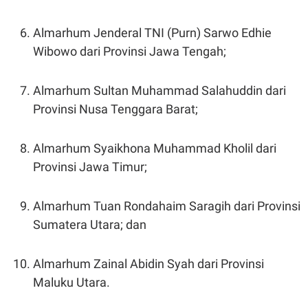
R
T
I
S
Almarhum Jenderal TNI (Purn) Sarwo Edhie
I
Wibowo dari Provinsi Jawa Tengah;
N
G
K
Almarhum Sultan Muhammad Salahuddin dari
G
M
Provinsi Nusa Tenggara Barat;
E
D
I
A
Almarhum Syaikhona Muhammad Kholil dari
.
Provinsi Jawa Timur;
I
D
Almarhum Tuan Rondahaim Saragih dari Provinsi
Sumatera Utara; dan
SITEMAP
PROFILE
TERM
OF
USE
Almarhum Zainal Abidin Syah dari Provinsi
PEDOMAN
PEMBERITAAN
Maluku Utara.
SIBER
PRIVACY