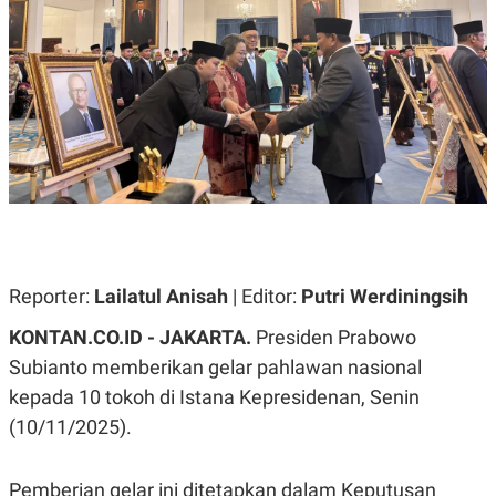
A
A
S
L
I
K
I
E
N
U
D
A
U
N
S
G
T
A
R
N
I
P
I
E
N
L
T
U
E
Reporter:
Lailatul Anisah
| Editor:
Putri Werdiningsih
A
R
N
N
KONTAN.CO.ID - JAKARTA.
Presiden Prabowo
G
A
U
S
Subianto memberikan gelar pahlawan nasional
S
I
A
O
kepada 10 tokoh di Istana Kepresidenan, Senin
H
N
(10/11/2025).
A
A
L
P
R
Pemberian gelar ini ditetapkan dalam Keputusan
E
E