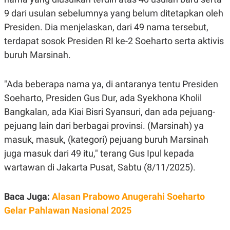
S
A
A
G
9 dari usulan sebelumnya yang belum ditetapkan oleh
T
E
Presiden. Dia menjelaskan, dari 49 nama tersebut,
D
S
A
terdapat sosok Presiden RI ke-2 Soeharto serta aktivis
T
A
buruh Marsinah.
K
L
O
I
N
P
"Ada beberapa nama ya, di antaranya tentu Presiden
T
S
Soeharto, Presiden Gus Dur, ada Syekhona Kholil
A
U
N
S
Bangkalan, ada Kiai Bisri Syansuri, dan ada pejuang-
T
V
pejuang lain dari berbagai provinsi. (Marsinah) ya
masuk, masuk, (kategori) pejuang buruh Marsinah
JARINGAN
juga masuk dari 49 itu," terang Gus Ipul kepada
wartawan di Jakarta Pusat, Sabtu (8/11/2025).
K
P
O
R
N
E
Baca Juga:
Alasan Prabowo Anugerahi Soeharto
T
S
A
S
Gelar Pahlawan Nasional 2025
N
R
A
E