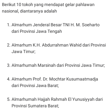
C
L
Berikut 10 tokoh yang mendapat gelar pahlawan
A
E
D
A
nasional, diantaranya adalah
E
S
M
E
Y
.
Almarhum Jenderal Besar TNI H. M. Soeharto
I
D
dari Provinsi Jawa Tengah
L
K
A
I
N
N
Almarhum K.H. Abdurrahman Wahid dari Provinsi
G
E
G
R
Jawa Timur;
A
J
N
A
A
E
Almarhumah Marsinah dari Provinsi Jawa Timur;
N
M
C
I
E
T
T
E
Almarhum Prof. Dr. Mochtar Kusumaatmadja
A
N
K
dari Provinsi Jawa Barat;
E
A
P
D
A
V
Almarhumah Hajjah Rahmah El Yunusiyyah dari
P
E
Provinsi Sumatera Barat;
E
R