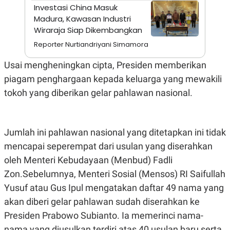
A
I
Investasi China Masuk
S
V
Madura, Kawasan Industri
K
E
E
Wiraraja Siap Dikembangkan
M
Reporter Nurtiandriyani Simamora
E
N
T
Usai mengheningkan cipta, Presiden memberikan
E
R
piagam penghargaan kepada keluarga yang mewakili
I
tokoh yang diberikan gelar pahlawan nasional.
A
N
L
E
Jumlah ini pahlawan nasional yang ditetapkan ini tidak
S
T
mencapai seperempat dari usulan yang diserahkan
A
R
oleh Menteri Kebudayaan (Menbud) Fadli
I
Zon.Sebelumnya, Menteri Sosial (Mensos) RI Saifullah
Yusuf atau Gus Ipul mengatakan daftar 49 nama yang
KANAL
akan diberi gelar pahlawan sudah diserahkan ke
Presiden Prabowo Subianto. Ia memerinci nama-
P
I
U
M
nama yang diusulkan terdiri atas 40 usulan baru serta