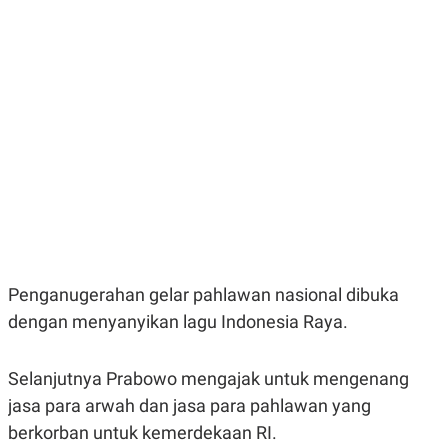
E
E
H
S
A
T
T
Y
A
L
N
E
E
A
N
N
G
A
L
L
I
I
S
S
H
I
S
E
K
X
O
E
L
Penganugerahan gelar pahlawan nasional dibuka
C
O
U
M
dengan menyanyikan lagu Indonesia Raya.
T
I
V
E
Selanjutnya Prabowo mengajak untuk mengenang
C
jasa para arwah dan jasa para pahlawan yang
O
R
berkorban untuk kemerdekaan RI.
N