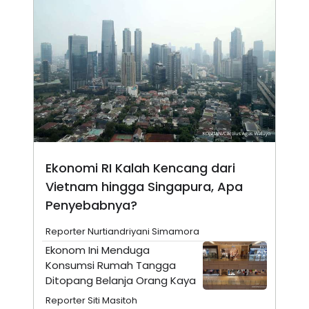
N
S
E
E
W
R
S
E
S
M
E
O
T
N
U
I
P
A
A
K
D
I
V
L
A
S
Ekonomi RI Kalah Kencang dari
K
Vietnam hingga Singapura, Apa
O
R
Penyebabnya?
P
O
R
Reporter Nurtiandriyani Simamora
A
Ekonom Ini Menduga
S
I
Konsumsi Rumah Tangga
Ditopang Belanja Orang Kaya
K
N
I
A
Reporter Siti Masitoh
L
T