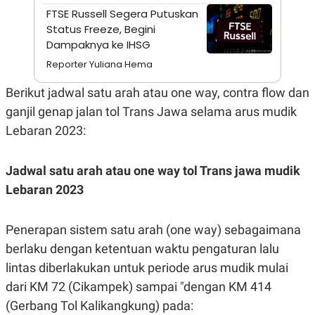
A
I
FTSE Russell Segera Putuskan
S
V
K
E
Status Freeze, Begini
E
Dampaknya ke IHSG
M
E
Reporter Yuliana Hema
N
T
Berikut jadwal satu arah atau one way, contra flow dan
E
R
ganjil genap jalan tol Trans Jawa selama arus mudik
I
A
Lebaran 2023:
N
L
Jadwal satu arah atau one way tol Trans jawa mudik
E
S
Lebaran 2023
T
A
R
I
Penerapan sistem satu arah (one way) sebagaimana
berlaku dengan ketentuan waktu pengaturan lalu
KANAL
lintas diberlakukan untuk periode arus mudik mulai
dari KM 72 (Cikampek) sampai "dengan KM 414
P
I
(Gerbang Tol Kalikangkung) pada:
U
M