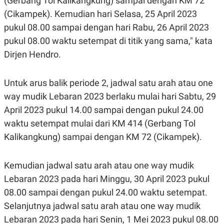
(Gerbang Tol Kalikangkung) sampai dengan KM 72
C
L
A
E
(Cikampek). Kemudian hari Selasa, 25 April 2023
D
A
pukul 08.00 sampai dengan hari Rabu, 26 April 2023
E
S
M
E
pukul 08.00 waktu setempat di titik yang sama," kata
Y
.
I
Dirjen Hendro.
D
L
K
A
I
Untuk arus balik periode 2, jadwal satu arah atau one
N
N
way mudik Lebaran 2023 berlaku mulai hari Sabtu, 29
G
E
G
R
April 2023 pukul 14.00 sampai dengan pukul 24.00
A
J
N
A
waktu setempat mulai dari KM 414 (Gerbang Tol
A
E
N
M
Kalikangkung) sampai dengan KM 72 (Cikampek).
C
I
E
T
T
E
Kemudian jadwal satu arah atau one way mudik
A
N
K
Lebaran 2023 pada hari Minggu, 30 April 2023 pukul
E
A
08.00 sampai dengan pukul 24.00 waktu setempat.
P
D
A
V
Selanjutnya jadwal satu arah atau one way mudik
P
E
Lebaran 2023 pada hari Senin, 1 Mei 2023 pukul 08.00
E
R