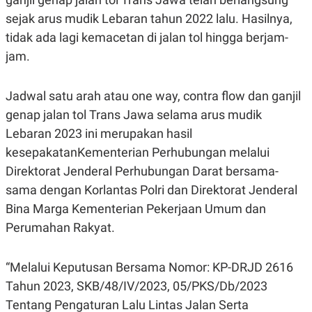
E
E
H
S
sejak arus mudik Lebaran tahun 2022 lalu. Hasilnya,
A
T
T
Y
tidak ada lagi kemacetan di jalan tol hingga berjam-
A
L
jam.
N
E
E
A
N
N
Jadwal satu arah atau one way, contra flow dan ganjil
G
A
L
L
genap jalan tol Trans Jawa selama arus mudik
I
I
S
S
Lebaran 2023 ini merupakan hasil
H
I
kesepakatanKementerian Perhubungan melalui
S
Direktorat Jenderal Perhubungan Darat bersama-
E
K
X
O
sama dengan Korlantas Polri dan Direktorat Jenderal
E
L
C
O
Bina Marga Kementerian Pekerjaan Umum dan
U
M
Perumahan Rakyat.
T
I
V
E
“Melalui Keputusan Bersama Nomor: KP-DRJD 2616
C
O
Tahun 2023, SKB/48/IV/2023, 05/PKS/Db/2023
R
Tentang Pengaturan Lalu Lintas Jalan Serta
N