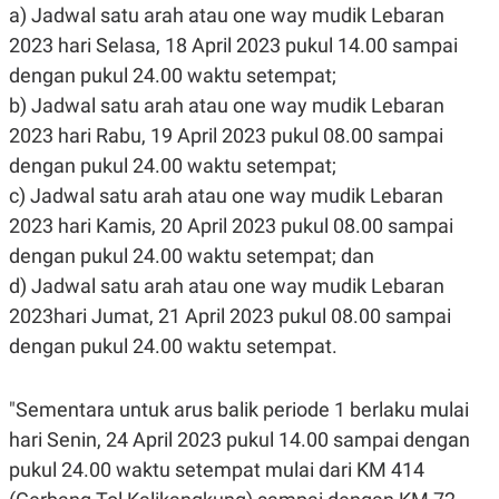
S
A
a) Jadwal satu arah atau one way mudik Lebaran
A
G
T
E
2023 hari Selasa, 18 April 2023 pukul 14.00 sampai
D
S
dengan pukul 24.00 waktu setempat;
A
T
b) Jadwal satu arah atau one way mudik Lebaran
A
2023 hari Rabu, 19 April 2023 pukul 08.00 sampai
K
L
O
I
dengan pukul 24.00 waktu setempat;
N
P
c) Jadwal satu arah atau one way mudik Lebaran
T
S
A
U
2023 hari Kamis, 20 April 2023 pukul 08.00 sampai
N
S
T
dengan pukul 24.00 waktu setempat; dan
V
d) Jadwal satu arah atau one way mudik Lebaran
2023hari Jumat, 21 April 2023 pukul 08.00 sampai
JARINGAN
dengan pukul 24.00 waktu setempat.
K
P
O
R
"Sementara untuk arus balik periode 1 berlaku mulai
N
E
T
S
hari Senin, 24 April 2023 pukul 14.00 sampai dengan
A
S
pukul 24.00 waktu setempat mulai dari KM 414
N
R
A
E