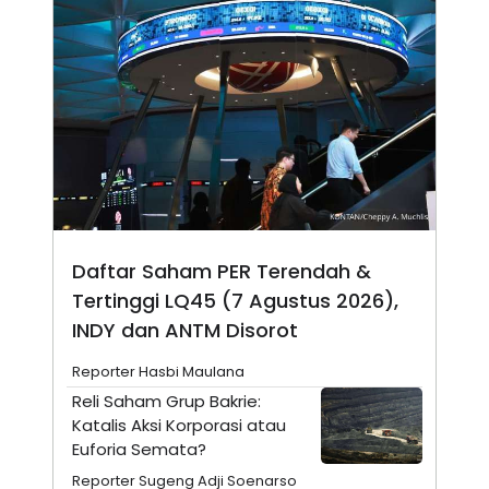
N
S
E
E
W
R
S
E
S
M
E
O
T
N
U
I
P
A
A
K
D
I
V
L
A
S
Daftar Saham PER Terendah &
K
O
Tertinggi LQ45 (7 Agustus 2026),
R
INDY dan ANTM Disorot
P
O
R
Reporter Hasbi Maulana
A
S
Reli Saham Grup Bakrie:
I
Katalis Aksi Korporasi atau
K
N
Euforia Semata?
I
A
L
T
Reporter Sugeng Adji Soenarso