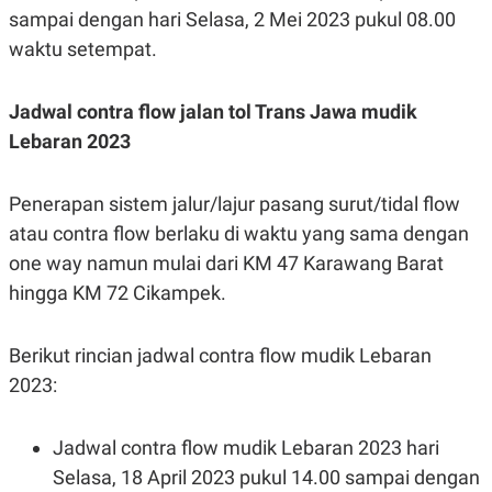
R
T
sampai dengan hari Selasa, 2 Mei 2023 pukul 08.00
I
S
waktu setempat.
I
N
G
Jadwal contra flow jalan tol Trans Jawa mudik
K
Lebaran 2023
G
M
E
D
Penerapan sistem jalur/lajur pasang surut/tidal flow
I
atau contra flow berlaku di waktu yang sama dengan
A
.
one way namun mulai dari KM 47 Karawang Barat
I
D
hingga KM 72 Cikampek.
Berikut rincian jadwal contra flow mudik Lebaran
SITEMAP
PROFILE
TERM
2023:
OF
USE
PEDOMAN
Jadwal contra flow mudik Lebaran 2023 hari
PEMBERITAAN
SIBER
Selasa, 18 April 2023 pukul 14.00 sampai dengan
PRIVACY