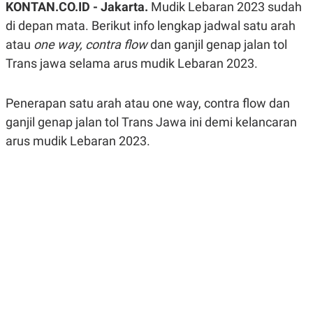
KONTAN.CO.ID - Jakarta.
Mudik Lebaran 2023 sudah
A
A
S
L
di depan mata. Berikut info lengkap jadwal satu arah
I
atau
one way, contra flow
dan ganjil genap jalan tol
K
I
Trans jawa selama arus mudik Lebaran 2023.
E
N
U
D
A
U
N
S
Penerapan satu arah atau one way, contra flow dan
G
T
A
R
ganjil genap jalan tol Trans Jawa ini demi kelancaran
N
I
arus mudik Lebaran 2023.
P
I
E
N
L
T
U
E
A
R
N
N
G
A
U
S
S
I
A
O
H
N
A
A
L
P
R
E
E