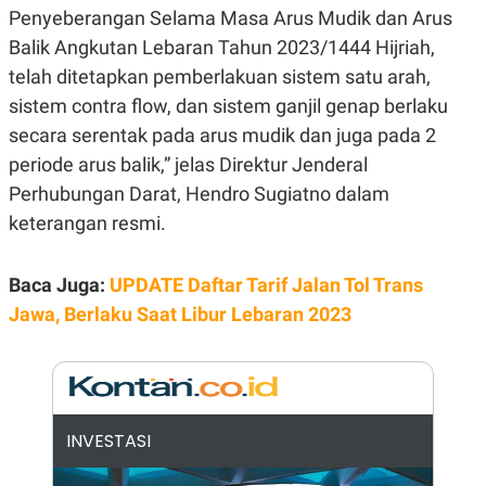
E
Penyeberangan Selama Masa Arus Mudik dan Arus
R
Balik Angkutan Lebaran Tahun 2023/1444 Hijriah,
F
B
O
U
telah ditetapkan pemberlakuan sistem satu arah,
K
S
U
I
sistem contra flow, dan sistem ganjil genap berlaku
S
N
secara serentak pada arus mudik dan juga pada 2
E
S
periode arus balik,” jelas Direktur Jenderal
S
I
Perhubungan Darat, Hendro Sugiatno dalam
N
keterangan resmi.
S
I
G
H
Baca Juga:
UPDATE Daftar Tarif Jalan Tol Trans
T
Jawa, Berlaku Saat Libur Lebaran 2023
S
B
T
E
O
L
C
A
K
N
S
J
E
A
INVESTASI
T
O
U
N
P