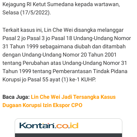
E
Kejagung RI Ketut Sumedana kepada wartawan,
R
Selasa (17/5/2022).
F
B
O
U
K
S
U
I
Terkait kasus ini, Lin Che Wei disangka melanggar
S
N
Pasal 2 jo Pasal 3 jo Pasal 18 Undang-Undang Nomor
E
S
31 Tahun 1999 sebagaimana diubah dan ditambah
S
I
dengan Undang-Undang Nomor 20 Tahun 2001
N
tentang Perubahan atas Undang-Undang Nomor 31
S
I
Tahun 1999 tentang Pemberantasan Tindak Pidana
G
H
Korupsi jo Pasal 55 ayat (1) ke-1 KUHP.
T
S
B
T
E
Baca Juga:
Lin Che Wei Jadi Tersangka Kasus
O
L
Dugaan Korupsi Izin Ekspor CPO
C
A
K
N
S
J
E
A
T
O
U
N
P