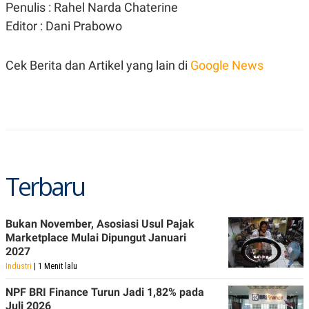
Penulis : Rahel Narda Chaterine
R
T
I
Editor : Dani Prabowo
S
I
N
G
Cek Berita dan Artikel yang lain di
Google News
K
G
M
E
D
I
A
.
I
Terbaru
D
Bukan November, Asosiasi Usul Pajak
SITEMAP
PROFILE
TERM
Marketplace Mulai Dipungut Januari
OF
2027
USE
Industri
| 1 Menit lalu
PEDOMAN
PEMBERITAAN
SIBER
NPF BRI Finance Turun Jadi 1,82% pada
Juli 2026
PRIVACY