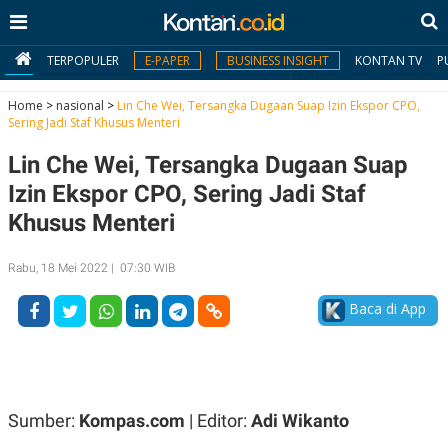
TERPOPULER
E-PAPER
BUSINESS INSIGHT
KONTAN TV
P
Home
>
nasional
>
Lin Che Wei, Tersangka Dugaan Suap Izin Ekspor CPO,
Sering Jadi Staf Khusus Menteri
MY
Lin Che Wei, Tersangka Dugaan Suap
KONTAN
Izin Ekspor CPO, Sering Jadi Staf
Daftar
Khusus Menteri
Masuk
Rabu, 18 Mei 2022 | 07:30 WIB
Baca di App
BERITA
I
N
N
A
V
S
E
I
Sumber:
Kompas.com
| Editor:
Adi Wikanto
S
O
T
N