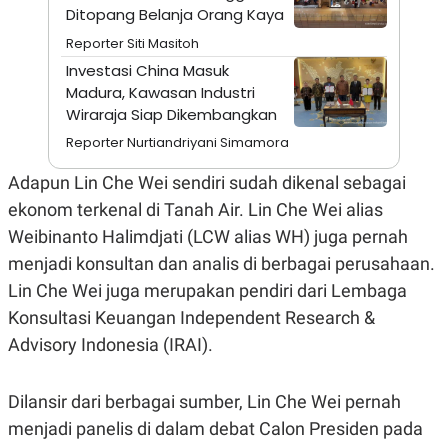
A
I
Ditopang Belanja Orang Kaya
S
V
K
E
Reporter Siti Masitoh
E
Investasi China Masuk
M
E
Madura, Kawasan Industri
N
Wiraraja Siap Dikembangkan
T
E
Reporter Nurtiandriyani Simamora
R
I
Adapun Lin Che Wei sendiri sudah dikenal sebagai
A
N
ekonom terkenal di Tanah Air. Lin Che Wei alias
L
Weibinanto Halimdjati (LCW alias WH) juga pernah
E
S
menjadi konsultan dan analis di berbagai perusahaan.
T
Lin Che Wei juga merupakan pendiri dari Lembaga
A
R
Konsultasi Keuangan Independent Research &
I
Advisory Indonesia (IRAI).
KANAL
Dilansir dari berbagai sumber, Lin Che Wei pernah
P
I
menjadi panelis di dalam debat Calon Presiden pada
U
M