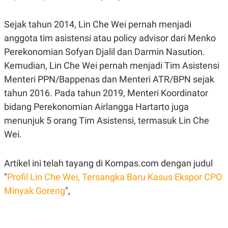
C
L
A
E
D
A
Sejak tahun 2014, Lin Che Wei pernah menjadi
E
S
M
E
anggota tim asistensi atau policy advisor dari Menko
Y
.
Perekonomian Sofyan Djalil dan Darmin Nasution.
I
D
Kemudian, Lin Che Wei pernah menjadi Tim Asistensi
L
K
Menteri PPN/Bappenas dan Menteri ATR/BPN sejak
A
I
N
N
tahun 2016. Pada tahun 2019, Menteri Koordinator
G
E
G
R
bidang Perekonomian Airlangga Hartarto juga
A
J
menunjuk 5 orang Tim Asistensi, termasuk Lin Che
N
A
A
E
Wei.
N
M
C
I
E
T
Artikel ini telah tayang di Kompas.com dengan judul
T
E
A
N
"
Profil Lin Che Wei, Tersangka Baru Kasus Ekspor CPO
K
Minyak Goreng
",
E
A
P
D
A
V
P
E
E
R