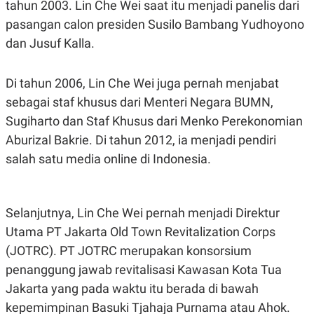
tahun 2003. Lin Che Wei saat itu menjadi panelis dari
S
A
A
G
pasangan calon presiden Susilo Bambang Yudhoyono
T
E
D
S
dan Jusuf Kalla.
A
T
A
Di tahun 2006, Lin Che Wei juga pernah menjabat
K
L
sebagai staf khusus dari Menteri Negara BUMN,
O
I
N
P
Sugiharto dan Staf Khusus dari Menko Perekonomian
T
S
A
U
Aburizal Bakrie. Di tahun 2012, ia menjadi pendiri
N
S
T
salah satu media online di Indonesia.
V
JARINGAN
Selanjutnya, Lin Che Wei pernah menjadi Direktur
Utama PT Jakarta Old Town Revitalization Corps
K
P
(JOTRC). PT JOTRC merupakan konsorsium
O
R
N
E
penanggung jawab revitalisasi Kawasan Kota Tua
T
S
A
S
Jakarta yang pada waktu itu berada di bawah
N
R
kepemimpinan Basuki Tjahaja Purnama atau Ahok.
A
E