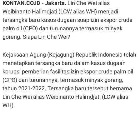
KONTAN.CO.ID - Jakarta.
Lin Che Wei alias
A
A
S
L
Weibinanto Halimdjati (LCW alias WH) menjadi
I
tersangka baru kasus dugaan suap izin ekspor crude
K
I
palm oil (CPO) dan turunannya termasuk minyak
E
N
U
D
goreng. Siapa Lin Che Wei?
A
U
N
S
G
T
A
R
Kejaksaan Agung (Kejagung) Republik Indonesia telah
N
I
menetapkan tersangka baru dalam kasus dugaan
P
I
korupsi pemberian fasilitas izin ekspor crude palm oil
E
N
L
T
(CPO) dan turunannya, termasuk minyak goreng,
U
E
A
R
tahun 2021-2022. Tersangka baru tersebut bernama
N
N
G
A
Lin Che Wei alias Weibinanto Halimdjati (LCW alias
U
S
WH).
S
I
A
O
H
N
A
A
L
P
R
E
E