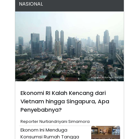
NASIONAL
N
S
E
E
W
R
S
E
S
M
E
O
T
N
U
I
P
A
A
K
D
I
V
L
A
S
K
O
R
Ekonomi RI Kalah Kencang dari
P
O
Vietnam hingga Singapura, Apa
R
A
Penyebabnya?
S
I
Reporter Nurtiandriyani Simamora
K
N
Ekonom Ini Menduga
I
A
L
T
Konsumsi Rumah Tangga