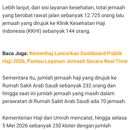
S
A
A
G
Lebih lanjut, dari sisi layanan kesehatan, total jemaah
T
E
yang berobat rawat jalan sebanyak 12.725 orang lalu
D
S
A
jemaah yang dirujuk ke Klinik Kesehatan Haji
T
A
Indonesia (KKHI) sebanyak 144 orang.
K
L
O
I
N
P
T
S
Baca Juga:
Kemenhaj Luncurkan Dashboard Publik
A
U
N
S
Haji 2026, Pantau Layanan Jemaah Secara Real Time
T
V
Sementara itu, jumlah jemaah haji yang dirujuk ke
Rumah Sakit Arab Saudi sebanyak 232 orang dan
JARINGAN
hingga saat ini jumlah jemaah yang masih dalam
K
P
perawatan di Rumah Sakit Arab Saudi ada 70 jemaah.
O
R
N
E
T
S
Kementerian Haji dan Umroh mencatat, hingga selasa
A
S
N
R
5 Mei 2026 sebanyak 250 kloter dengan jumlah
A
E