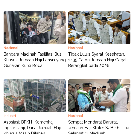
POLICY
Nasional
Nasional
Bandara Madinah Fasilitasi Bus
Tidak Lulus Syarat Kesehatan,
Khusus Jemaah Haji Lansia yang
1.135 Calon Jemaah Haji Gagal
Gunakan Kursi Roda
Berangkat pada 2026
Industri
Nasional
Asosiasi: BPKH–Kemenhaj
Sempat Mendarat Darurat,
Ingkar Janji, Dana Jemaah Haji
Jemaah Haji Kloter SUB-16 Tiba
Khusus Masih Ditahan
Selamat di Madinah