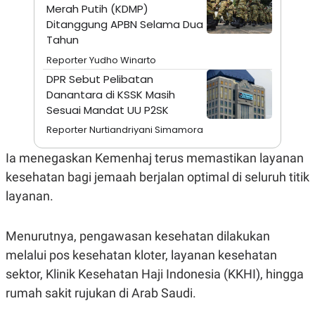
A
I
Merah Putih (KDMP)
S
V
Ditanggung APBN Selama Dua
K
E
E
Tahun
M
Reporter Yudho Winarto
E
N
DPR Sebut Pelibatan
T
Danantara di KSSK Masih
E
R
Sesuai Mandat UU P2SK
I
A
Reporter Nurtiandriyani Simamora
N
Ia menegaskan Kemenhaj terus memastikan layanan
L
E
kesehatan bagi jemaah berjalan optimal di seluruh titik
S
T
layanan.
A
R
I
Menurutnya, pengawasan kesehatan dilakukan
melalui pos kesehatan kloter, layanan kesehatan
KANAL
sektor, Klinik Kesehatan Haji Indonesia (KKHI), hingga
rumah sakit rujukan di Arab Saudi.
P
I
U
M