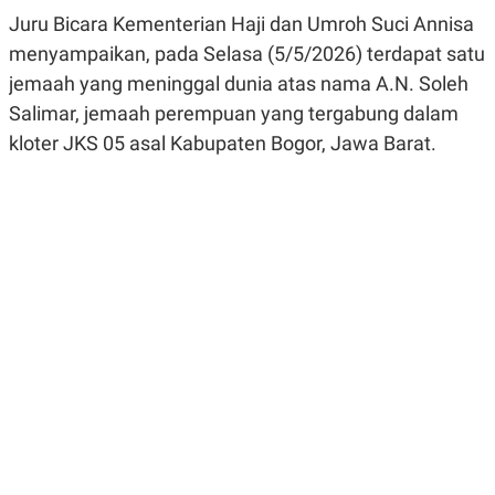
R
G
Juru Bicara Kementerian Haji dan Umroh Suci Annisa
S
I
O
O
menyampaikan, pada Selasa (5/5/2026) terdapat satu
N
N
jemaah yang meninggal dunia atas nama A.N. Soleh
A
A
L
L
Salimar, jemaah perempuan yang tergabung dalam
F
I
kloter JKS 05 asal Kabupaten Bogor, Jawa Barat.
N
A
N
C
E
Y
C
A
A
N
R
G
I
T
T
E
A
R
H
.
U
.
.
K
L
E
I
S
F