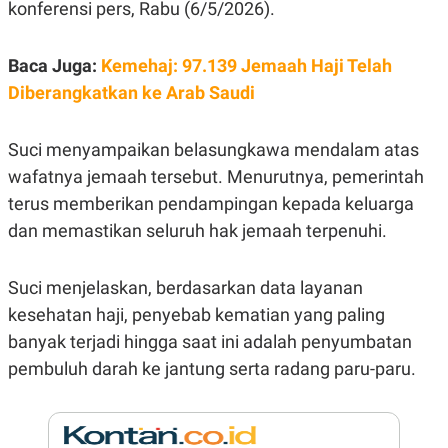
E
konferensi pers, Rabu (6/5/2026).
R
F
B
O
U
Baca Juga:
Kemehaj: 97.139 Jemaah Haji Telah
K
S
Diberangkatkan ke Arab Saudi
U
I
S
N
E
S
Suci menyampaikan belasungkawa mendalam atas
S
wafatnya jemaah tersebut. Menurutnya, pemerintah
I
N
terus memberikan pendampingan kepada keluarga
S
I
dan memastikan seluruh hak jemaah terpenuhi.
G
H
T
Suci menjelaskan, berdasarkan data layanan
S
B
kesehatan haji, penyebab kematian yang paling
T
E
O
L
banyak terjadi hingga saat ini adalah penyumbatan
C
A
K
N
pembuluh darah ke jantung serta radang paru-paru.
S
J
E
A
T
O
U
N
P