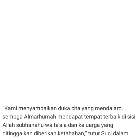
E
E
H
S
A
T
T
Y
A
L
N
E
E
A
N
N
G
A
L
L
I
I
S
S
H
I
S
E
K
X
O
E
L
C
O
U
M
T
I
“Kami menyampaikan duka cita yang mendalam,
V
E
semoga Almarhumah mendapat tempat terbaik di sisi
C
Allah subhanahu wa ta'ala dan keluarga yang
O
R
ditinggalkan diberikan ketabahan,” tutur Suci dalam
N