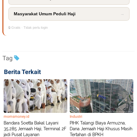
R
T
I
S
Masyarakat Umum Peduli Haji
→
I
N
G
🔒 Gratis · Tidak perlu login
K
G
M
E
D
Tag
I
A
.
Berita Terkait
I
D
SITEMAP
PROFILE
TERM
OF
USE
momsmoney.id
Industri
PEDOMAN
Bandara Soetta Bakal Layani
PIHK Talangi Biaya Armuzna,
PEMBERITAAN
35.285 Jemaah Haji, Terminal 2F
Dana Jemaah Haji Khusus Masih
SIBER
jadi Pusat Layanan
Tertahan di BPKH
PRIVACY