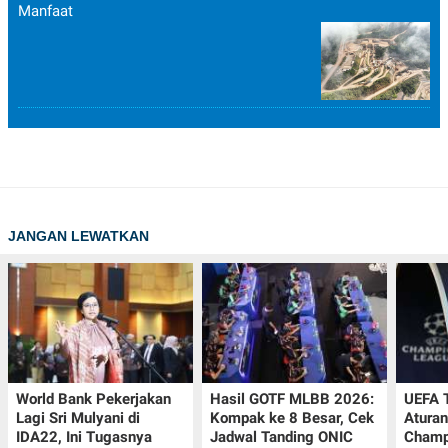
Manfaat
JANGAN LEWATKAN
World Bank Pekerjakan
Hasil GOTF MLBB 2026:
UEFA 
Lagi Sri Mulyani di
Kompak ke 8 Besar, Cek
Aturan
IDA22, Ini Tugasnya
Jadwal Tanding ONIC
Champ