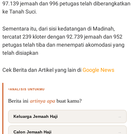
C
L
97.139 jemaah dan 996 petugas telah diberangkatkan
A
E
ke Tanah Suci.
D
A
E
S
M
E
Y
.
Sementara itu, dari sisi kedatangan di Madinah,
I
D
tercatat 239 kloter dengan 92.739 jemaah dan 952
L
K
petugas telah tiba dan menempati akomodasi yang
A
I
telah disiapkan
N
N
G
E
G
R
A
J
Cek Berita dan Artikel yang lain di
Google News
N
A
A
E
N
M
C
I
ANALISIS UNTUKMU
E
T
T
E
A
N
Berita ini
artinya apa
buat kamu?
K
E
A
Keluarga Jemaah Haji
→
P
D
A
V
P
E
E
R
Calon Jemaah Haji
→