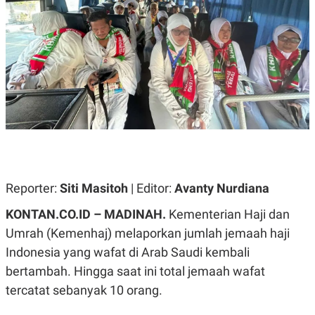
A
A
S
L
I
K
I
E
N
U
D
A
U
N
S
G
T
A
R
N
I
P
I
E
N
L
T
U
E
Reporter:
Siti Masitoh
| Editor:
Avanty Nurdiana
A
R
N
N
KONTAN.CO.ID – MADINAH.
Kementerian Haji dan
G
A
U
S
Umrah (Kemenhaj) melaporkan jumlah jemaah haji
S
I
A
O
Indonesia yang wafat di Arab Saudi kembali
H
N
bertambah. Hingga saat ini total jemaah wafat
A
A
L
tercatat sebanyak 10 orang.
P
R
E
E