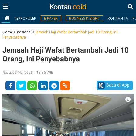
TERPOPULER
E-PAPER
BUSINESS INSIGHT
KONTAN TV
P
Home
>
nasional
>
Jemaah Haji Wafat Bertambah Jadi 10 Orang, Ini
Penyebabnya
MY
Jemaah Haji Wafat Bertambah Jadi 10
KONTAN
Orang, Ini Penyebabnya
Daftar
Rabu, 06 Mei 2026 | 13:36 WIB
Masuk
Baca di App
BERITA
I
N
N
A
V
S
E
I
S
O
T
N