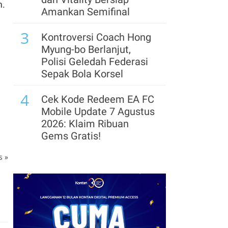
m.
Amankan Semifinal
7
Prabowo Beri Nilai 88-89
3
Pada Kinerja Para
Kontroversi Coach Hong
Menteri, Memuaskan
Myung-bo Berlanjut,
Tapi Bisa Ditingkatkan
Polisi Geledah Federasi
Sepak Bola Korsel
8
Menhub Jajaki Investasi
4
dengan China & Rusia
Cek Kode Redeem EA FC
Garap Trans Sumatra
Mobile Update 7 Agustus
dan Trans Kalimantan
2026: Klaim Ribuan
Gems Gratis!
9
Prabowo: Pemerintah
5
ks
»
Pusat Siap Ambil Alih
Segera Lepas Saham
jika Daerah Tak Respons
Treasuri 9,63 Miliar, Cek
Keluhan Rakyat
Profil Emiten DSSA
hingga Kinerjanya
10
Surpres Calon Gubernur
6
BI Masih Digodok
Arsenal Perpanjang