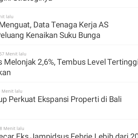
it lalu
 Menguat, Data Tenaga Kerja AS
eluang Kenaikan Suku Bunga
57 Menit lalu
 Melonjak 2,6%, Tembus Level Tertingg
kan
 Menit lalu
p Perkuat Ekspansi Properti di Bali
8 Menit lalu
car Eks Jampidsus Febrie Lebih dari 2