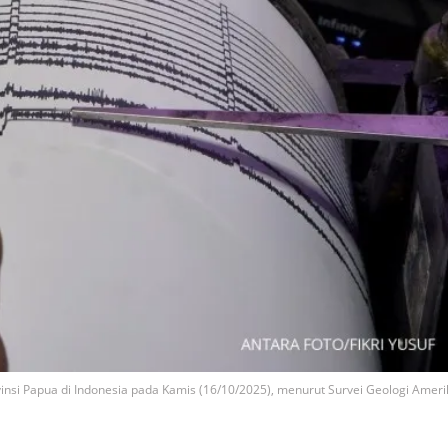
si Papua di Indonesia pada Kamis (16/10/2025), menurut Survei Geologi Ameri