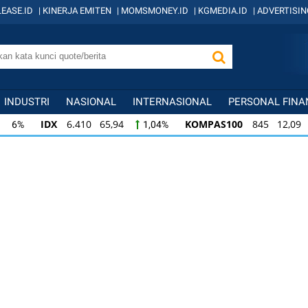
EASE.ID
|
KINERJA EMITEN
|
MOMSMONEY.ID
|
KGMEDIA.ID
|
ADVERTISIN
INDUSTRI
NASIONAL
INTERNASIONAL
PERSONAL FINA
IDX
6.410 65,94
KOMPAS100
845 12,09
1,04%
1,
KOMPAS100
845 12,09
LQ45
640 9,44
1,45%
1,5
LQ45
640 9,44
ISSI
222 2,82
IDX3
1,50%
1,29%