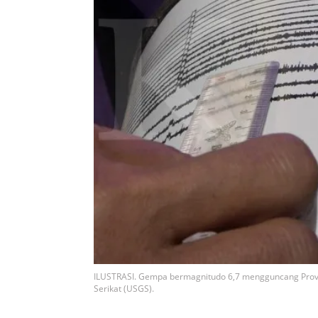
ILUSTRASI. Gempa bermagnitudo 6,7 mengguncang Provin
Serikat (USGS).