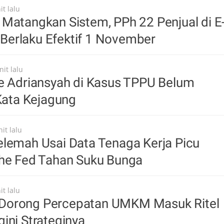
t lalu
Matangkan Sistem, PPh 22 Penjual di E
erlaku Efektif 1 November
it lalu
ie Adriansyah di Kasus TPPU Belum
 Kata Kejagung
it lalu
elemah Usai Data Tenaga Kerja Picu
The Fed Tahan Suku Bunga
t lalu
orong Percepatan UMKM Masuk Ritel
ini Strateginya