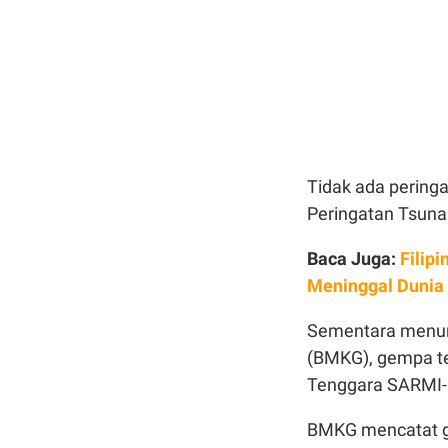
Tidak ada pering
Peringatan Tsunam
Baca Juga:
Filip
Meninggal Dunia
Sementara menuru
(BMKG), gempa t
Tenggara SARMI-
BMKG mencatat ge