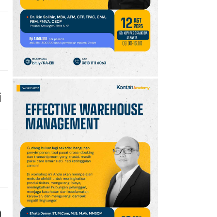
10
Klasemen Grup A Piala
AFF 2026: Ini Skenario
Indonesia Lolos ke
Semifinal
i
0