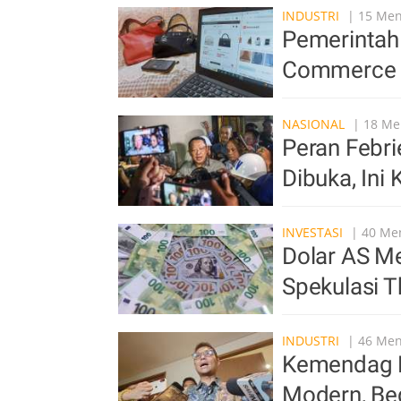
INDUSTRI
| 15 Meni
Pemerintah 
Commerce B
NASIONAL
| 18 Men
Peran Febr
Dibuka, Ini
INVESTASI
| 40 Men
Dolar AS M
Spekulasi 
INDUSTRI
| 46 Meni
Kemendag D
Modern, Beg