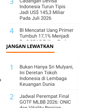
3
Cadangan Devisa
Indonesia Turun Tipis
Jadi US$ 145,3 Miliar
Pada Juli 2026
4
BI Mencatat Uang Primer
Tumbuh 17,1% Menjadi
Rp 2.254,5 Triliun Pada
JANGAN LEWATKAN
Juli 2026
5
Bappenas Proyeksikan
1
Ekonomi Hijau Serap 5
Bukan Hanya Sri Mulyani,
Juta Lapangan Kerja
Ini Deretan Tokoh
Baru hingga 2029
Indonesia di Lembaga
a
Keuangan Dunia
6
Setahun Beroperasi,
2
Prabowo Terima Laporan
Jadwal Perempat Final
Pendapatan Danantara
GOTF MLBB 2026: ONIC
Naik 400%
dan Vitality Bersiap