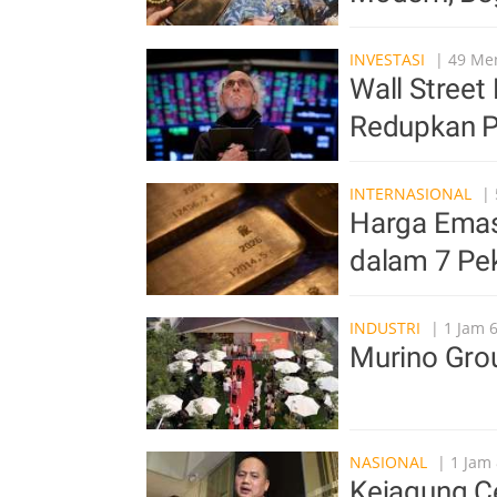
INVESTASI
| 49 Men
Wall Street
Redupkan P
INTERNASIONAL
| 
Harga Emas
dalam 7 Pe
INDUSTRI
| 1 Jam 6
Murino Grou
NASIONAL
| 1 Jam 
Kejagung Ce