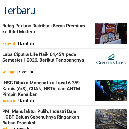
R
T
Terbaru
I
S
I
N
Bulog Perluas Distribusi Beras Premium
G
ke Ritel Modern
K
G
M
Nasional
| 1 Menit lalu
E
D
Laba Ciputra Life Naik 64,45% pada
I
Semester I-2026, Berikut Penopangnya
A
.
I
Keuangan
| 5 Menit lalu
D
IHSG Dibuka Menguat ke Level 6.359
Kamis (6/8), CUAN, HRTA, dan ANTM
Pimpin Kenaikan
SITEMAP
PROFILE
TERM
OF
Investasi
| 7 Menit lalu
USE
PMI Manufaktur Pulih, Industri Baja:
PEDOMAN
HGBT Belum Sepenuhnya Ringankan
PEMBERITAAN
SIBER
Beban Produksi
PRIVACY
Industri
| 9 Menit lalu