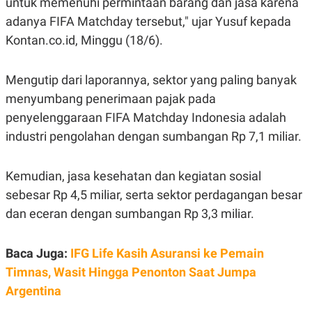
untuk memenuhi permintaan barang dan jasa karena
A
I
S
V
adanya FIFA Matchday tersebut," ujar Yusuf kepada
K
E
E
Kontan.co.id, Minggu (18/6).
M
E
N
Mengutip dari laporannya, sektor yang paling banyak
T
E
menyumbang penerimaan pajak pada
R
penyelenggaraan FIFA Matchday Indonesia adalah
I
A
industri pengolahan dengan sumbangan Rp 7,1 miliar.
N
L
E
Kemudian, jasa kesehatan dan kegiatan sosial
S
T
sebesar Rp 4,5 miliar, serta sektor perdagangan besar
A
dan eceran dengan sumbangan Rp 3,3 miliar.
R
I
Baca Juga:
IFG Life Kasih Asuransi ke Pemain
KANAL
Timnas, Wasit Hingga Penonton Saat Jumpa
Argentina
P
I
U
M