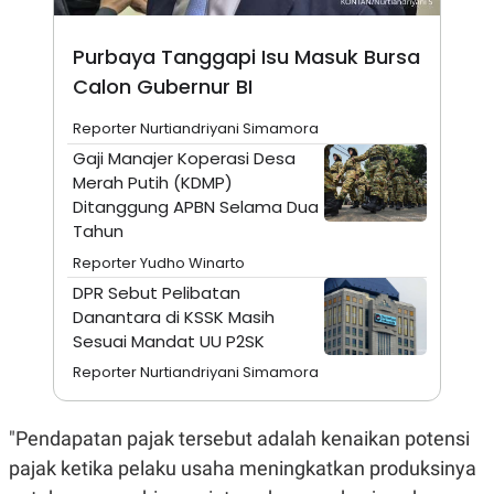
N
S
E
E
Purbaya Tanggapi Isu Masuk Bursa
W
R
S
E
Calon Gubernur BI
S
M
E
O
T
N
Reporter Nurtiandriyani Simamora
U
I
Gaji Manajer Koperasi Desa
P
A
Merah Putih (KDMP)
A
K
Ditanggung APBN Selama Dua
D
I
V
L
Tahun
A
S
Reporter Yudho Winarto
K
DPR Sebut Pelibatan
O
R
Danantara di KSSK Masih
P
Sesuai Mandat UU P2SK
O
R
Reporter Nurtiandriyani Simamora
A
S
I
"Pendapatan pajak tersebut adalah kenaikan potensi
K
N
pajak ketika pelaku usaha meningkatkan produksinya
I
A
L
T