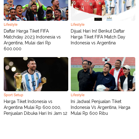
C
L
A
E
D
A
E
S
M
E
Lifestyle
Lifestyle
Y
.
Daftar Harga Tiket FIFA
Dijual Hari Ini! Berikut Daftar
I
D
Matchday 2023 Indonesia vs
Harga Tiket FIFA Match Day
Argentina, Mulai dari Rp
Indonesia vs Argentina
L
K
600.000
A
I
N
N
G
E
G
R
A
J
N
A
A
E
N
M
C
I
E
T
Sport Setup
Lifestyle
T
E
Harga Tiket Indonesia vs
Ini Jadwal Penjualan Tiket
A
N
Argentina Mulai Rp 600.000,
Indonesia Vs Argentina, Harga
K
Penjualan Dibuka Hari Ini Jam 12
Mulai Rp 600 Ribu
E
A
P
D
A
V
P
E
E
R