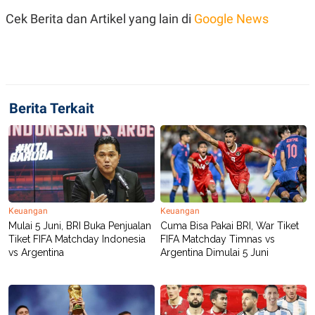
S
A
A
G
Cek Berita dan Artikel yang lain di
Google News
T
E
D
S
A
T
A
K
L
O
I
Berita Terkait
N
P
T
S
A
U
N
S
T
V
JARINGAN
Keuangan
Keuangan
Mulai 5 Juni, BRI Buka Penjualan
Cuma Bisa Pakai BRI, War Tiket
Tiket FIFA Matchday Indonesia
FIFA Matchday Timnas vs
K
P
O
R
vs Argentina
Argentina Dimulai 5 Juni
N
E
T
S
A
S
N
R
A
E