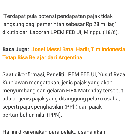
E
E
H
S
A
T
T
Y
"Terdapat pula potensi pendapatan pajak tidak
A
L
langsung bagi pemerintah sebesar Rp 28 miliar,"
N
E
dikutip dari Laporan LPEM FEB UI, Minggu (18/6).
E
A
N
N
G
A
L
L
Baca Juga:
Lionel Messi Batal Hadir, Tim Indonesia
I
I
S
S
Tetap Bisa Belajar dari Argentina
H
I
S
E
K
Saat dikonfirmasi, Peneliti LPEM FEB UI, Yusuf Reza
X
O
Kurniawan mengatakan, jenis pajak yang akan
E
L
C
O
menyumbang dari gelaran FIFA Matchday tersebut
U
M
T
adalah jenis pajak yang ditanggung pelaku usaha,
I
seperti pajak penghasilan (PPh) dan pajak
V
E
pertambahan nilai (PPN).
C
O
R
N
Hal ini dikarenakan para pelaku usaha akan