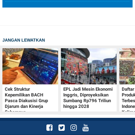
JANGAN LEWATKAN
Cek Struktur
EPL Jadi Mesin Ekonomi
Dafta
Kepemilikan BACH
Inggris, Diproyeksikan
Produk
Pasca Diakusisi Grup
Sumbang Rp796 Triliun
Terbes
Djarum dan Kinerja
hingga 2028
Indone
Sahamnya
Kelim