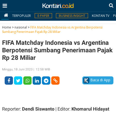
TERPOPULER
E-PAPER
BUSINESS INSIGHT
KONTAN TV
P
Home
>
nasional
>
FIFA Matchday Indonesia vs Argentina Berpotensi
Sumbang Penerimaan Pajak Rp 28 Miliar
MY
FIFA Matchday Indonesia vs Argentina
KONTAN
Berpotensi Sumbang Penerimaan Pajak
Daftar
Rp 28 Miliar
Masuk
Minggu, 18 Juni 2023 | 12:58 WIB
Baca di App
BERITA
I
N
N
A
V
S
E
I
Reporter:
Dendi Siswanto
| Editor:
Khomarul Hidayat
S
O
T
N