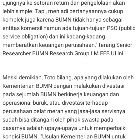
E
ujungnya ke setoran return dan pengelolaan akan
R
lebih simple. Tapi, menjadi pertanyaannya cukup
F
B
komplek juga karena BUMN tidak hanya sebagai
O
U
K
S
entitas komersil namun ada tujuan-tujuan PSO (public
U
I
S
N
service obligation) dan ini kadang-kadang
E
memberatkan keuangan perusahaan," terang Senior
S
S
Researcher BUMN Research Group LM FEB UI ini.
I
N
S
I
G
Meski demikian, Toto bilang, apa yang dilakukan oleh
H
T
Kementerian BUMN dengan melakukan divestasi
S
B
pada sejumlah BUMN berkinerja keuangan dan
T
E
operasional buruk, atau divestasi terhadap
O
L
C
A
perusahaan pelat merah yang jasa-jasa servisnya
K
N
S
J
sudah bisa ditangani oleh pihak swasta pada
E
A
dasarnya adalah upaya-upaya untuk memperbaiki
T
O
U
N
kondisi BUMN. "Usulan Kementerian BUMN untuk
P