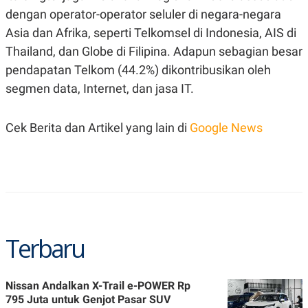
R
T
dengan operator-operator seluler di negara-negara
I
S
Asia dan Afrika, seperti Telkomsel di Indonesia, AIS di
I
Thailand, dan Globe di Filipina. Adapun sebagian besar
N
G
pendapatan Telkom (44.2%) dikontribusikan oleh
K
segmen data, Internet, dan jasa IT.
G
M
E
D
Cek Berita dan Artikel yang lain di
Google News
I
A
.
I
D
SITEMAP
PROFILE
TERM
Terbaru
OF
USE
PEDOMAN
PEMBERITAAN
Nissan Andalkan X-Trail e-POWER Rp
SIBER
795 Juta untuk Genjot Pasar SUV
PRIVACY