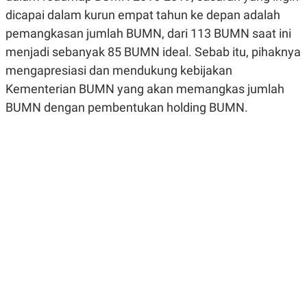
R
G
dicapai dalam kurun empat tahun ke depan adalah
S
I
O
O
pemangkasan jumlah BUMN, dari 113 BUMN saat ini
N
N
menjadi sebanyak 85 BUMN ideal. Sebab itu, pihaknya
A
A
L
L
mengapresiasi dan mendukung kebijakan
F
I
Kementerian BUMN yang akan memangkas jumlah
N
BUMN dengan pembentukan holding BUMN.
A
N
C
E
Y
C
A
A
N
R
G
I
T
T
E
A
R
H
.
U
.
.
K
L
E
I
S
F