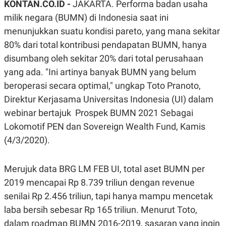
KONTAN.CO.ID -
JAKARTA. Performa badan usaha
A
A
S
L
milik negara (BUMN) di Indonesia saat ini
I
menunjukkan suatu kondisi pareto, yang mana sekitar
K
I
80% dari total kontribusi pendapatan BUMN, hanya
E
N
U
D
disumbang oleh sekitar 20% dari total perusahaan
A
U
N
S
yang ada. "Ini artinya banyak BUMN yang belum
G
T
beroperasi secara optimal," ungkap Toto Pranoto,
A
R
N
I
Direktur Kerjasama Universitas Indonesia (UI) dalam
P
I
webinar bertajuk Prospek BUMN 2021 Sebagai
E
N
L
T
Lokomotif PEN dan Sovereign Wealth Fund, Kamis
U
E
A
R
(4/3/2020).
N
N
G
A
U
S
Merujuk data BRG LM FEB UI, total aset BUMN per
S
I
A
O
2019 mencapai Rp 8.739 triliun dengan revenue
H
N
senilai Rp 2.456 triliun, tapi hanya mampu mencetak
A
A
L
laba bersih sebesar Rp 165 triliun. Menurut Toto,
P
R
dalam roadmap BUMN 2016-2019, sasaran yang ingin
E
E