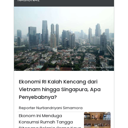
S
A
A
G
T
E
D
S
A
T
A
K
L
O
I
N
P
T
S
A
U
N
S
T
V
Ekonomi RI Kalah Kencang dari
JARINGAN
Vietnam hingga Singapura, Apa
Penyebabnya?
K
P
O
R
N
E
Reporter Nurtiandriyani Simamora
T
S
Ekonom Ini Menduga
A
S
N
R
Konsumsi Rumah Tangga
A
E