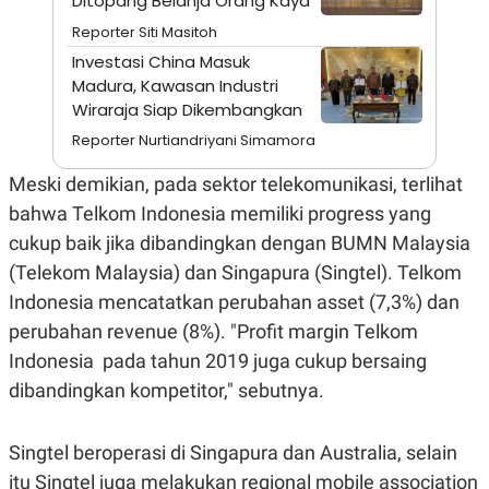
Ditopang Belanja Orang Kaya
C
L
A
E
Reporter Siti Masitoh
D
A
E
S
Investasi China Masuk
M
E
Madura, Kawasan Industri
Y
.
Wiraraja Siap Dikembangkan
I
D
Reporter Nurtiandriyani Simamora
L
K
A
I
Meski demikian, pada sektor telekomunikasi, terlihat
N
N
G
E
bahwa Telkom Indonesia memiliki progress yang
G
R
cukup baik jika dibandingkan dengan BUMN Malaysia
A
J
N
A
(Telekom Malaysia) dan Singapura (Singtel). Telkom
A
E
N
M
Indonesia mencatatkan perubahan asset (7,3%) dan
C
I
perubahan revenue (8%). "Profit margin Telkom
E
T
T
E
Indonesia pada tahun 2019 juga cukup bersaing
A
N
K
dibandingkan kompetitor," sebutnya.
E
A
P
D
A
V
Singtel beroperasi di Singapura dan Australia, selain
P
E
itu Singtel juga melakukan regional mobile association
E
R