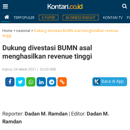
TERPOPULER
E-PAPER
BUSINESS INSIGHT
KONTAN TV
P
Home
>
nasional
>
Dukung divestasi BUMN asal menghasilkan revenue
tinggi
MY
Dukung divestasi BUMN asal
KONTAN
menghasilkan revenue tinggi
Daftar
Kamis, 04 Maret 2021 | 20:00 WIB
Masuk
Baca di App
BERITA
I
N
N
A
Reporter:
Dadan M. Ramdan
| Editor:
Dadan M.
V
S
E
I
Ramdan
S
O
T
N