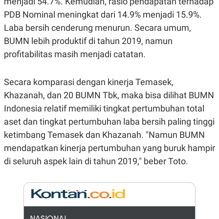
menjadi 54.7%. Kemudian, rasio pendapatan terhadap
A
I
S
V
PDB Nominal meningkat dari 14.9% menjadi 15.9%.
K
E
Laba bersih cenderung menurun. Secara umum,
E
M
BUMN lebih produktif di tahun 2019, namun
E
N
profitabilitas masih menjadi catatan.
T
E
R
Secara komparasi dengan kinerja Temasek,
I
A
Khazanah, dan 20 BUMN Tbk, maka bisa dilihat BUMN
N
Indonesia relatif memiliki tingkat pertumbuhan total
L
E
aset dan tingkat pertumbuhan laba bersih paling tinggi
S
T
ketimbang Temasek dan Khazanah. "Namun BUMN
A
mendapatkan kinerja pertumbuhan yang buruk hampir
R
I
di seluruh aspek lain di tahun 2019," beber Toto.
KANAL
P
I
U
M
NASIONAL