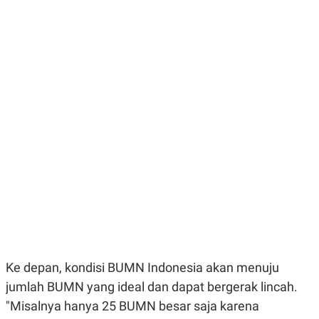
E
E
H
S
A
T
T
Y
A
L
N
E
E
A
N
N
G
A
L
L
I
I
S
S
H
I
S
E
K
X
O
E
L
C
O
U
M
T
I
V
E
Ke depan, kondisi BUMN Indonesia akan menuju
C
jumlah BUMN yang ideal dan dapat bergerak lincah.
O
R
"Misalnya hanya 25 BUMN besar saja karena
N