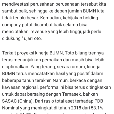
mendivestasi perusahaan perusahaan tersebut kita
N
S
E
E
sambut baik, sehingga ke depan jumlah BUMN kita
W
R
S
E
tidak terlalu besar. Kemudian, kebijakan holding
S
M
company patut disambut baik selama bisa
E
O
T
N
menciptakan revenue yang lebih tinggi, jadi perlu
U
I
P
A
didukung," ujarToto.
A
K
D
I
V
L
Terkait proyeksi kinerja BUMN, Toto bilang trennya
A
terus menunjukkan perbaikan dan masih bisa lebih
S
K
dioptimalkan. Yang terang, secara umum, kinerja
O
R
BUMN terus mencatatkan hasil yang positif dalam
P
beberapa tahun terakhir. Namun, berkaca dengan
O
R
kawasan regional, performa ini bisa terus ditingkatkan
A
S
untuk dapat bersaing dengan Temasek, bahkan
I
SASAC (China). Dari rasio total aset terhadap PDB
K
N
Nominal yang meningkat di tahun 2018 dari 53.1%
I
A
L
T