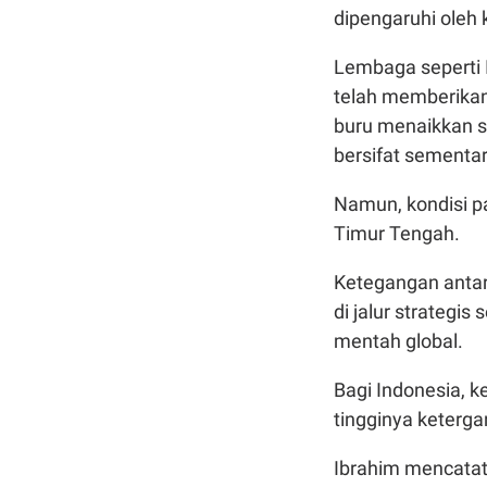
dipengaruhi oleh 
Lembaga seperti 
telah memberikan 
buru menaikkan su
bersifat sementar
Namun, kondisi pa
Timur Tengah.
Ketegangan antara
di jalur strategi
mentah global.
Bagi Indonesia, k
tingginya keterga
Ibrahim mencatat