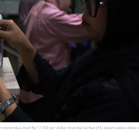
 menembus level Rp 17.500 per dollar Amerika Serikat (AS) dalam waktu dekat in