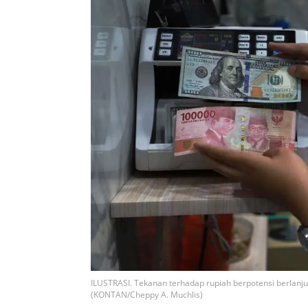
ILUSTRASI. Tekanan terhadap rupiah berpotensi berlanjut
(KONTAN/Cheppy A. Muchlis)