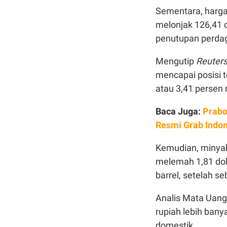
Sementara, harga
melonjak 126,41 d
penutupan perda
Mengutip
Reuter
mencapai posisi te
atau 3,41 persen 
Baca Juga:
Prabo
Resmi Grab Indo
Kemudian, minyak
melemah 1,81 doll
barrel, setelah s
Analis Mata Uang
rupiah lebih bany
domestik.