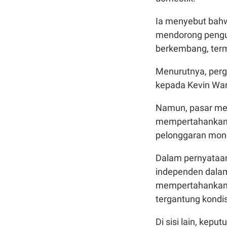
Ia menyebut bahwa
mendorong pengu
berkembang, term
Menurutnya, perg
kepada Kevin War
Namun, pasar men
mempertahankan,
pelonggaran mone
Dalam pernyataan
independen dalam
mempertahankan,
tergantung kondis
Di sisi lain, kep