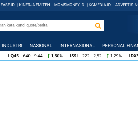
EASE.ID
|
KINERJA EMITEN
|
MOMSMONEY.ID
|
KGMEDIA.ID
|
ADVERTISIN
INDUSTRI
NASIONAL
INTERNASIONAL
PERSONAL FINA
LQ45
640 9,44
ISSI
222 2,82
IDX
1,50%
1,29%
ISSI
222 2,82
IDX30
359 5,14
IDXH
1,29%
1,45%
IDX30
359 5,14
IDXHIDIV20
438 4,81
1,45%
1,11