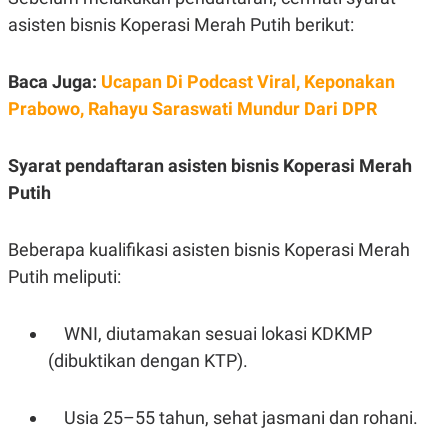
S
A
A
G
asisten bisnis Koperasi Merah Putih berikut:
T
E
D
S
A
Baca Juga:
Ucapan Di Podcast Viral, Keponakan
T
A
Prabowo, Rahayu Saraswati Mundur Dari DPR
K
L
O
I
N
P
Syarat pendaftaran asisten bisnis Koperasi Merah
T
S
Putih
A
U
N
S
T
V
Beberapa kualifikasi asisten bisnis Koperasi Merah
Putih meliputi:
JARINGAN
WNI, diutamakan sesuai lokasi KDKMP
K
P
O
R
(dibuktikan dengan KTP).
N
E
T
S
A
S
Usia 25–55 tahun, sehat jasmani dan rohani.
N
R
A
E