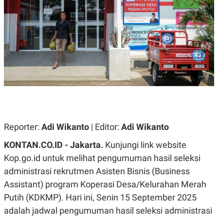
A
A
S
L
I
K
I
E
N
U
D
A
U
N
S
G
T
A
R
N
I
P
I
E
N
L
T
Reporter:
Adi Wikanto
| Editor:
Adi Wikanto
U
E
A
R
N
N
KONTAN.CO.ID - Jakarta.
Kunjungi link website
G
A
Kop.go.id untuk melihat pengumuman hasil seleksi
U
S
S
I
administrasi rekrutmen Asisten Bisnis (Business
A
O
H
N
Assistant) program Koperasi Desa/Kelurahan Merah
A
A
L
Putih (KDKMP). Hari ini, Senin 15 September 2025
P
R
adalah jadwal pengumuman hasil seleksi administrasi
E
E