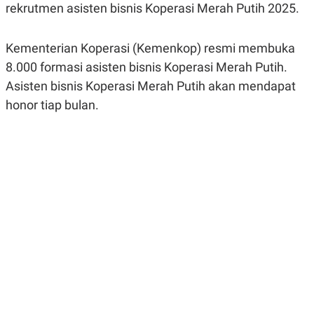
rekrutmen asisten bisnis Koperasi Merah Putih 2025.
R
G
S
I
O
O
N
N
Kementerian Koperasi (Kemenkop) resmi membuka
A
A
L
L
8.000 formasi asisten bisnis Koperasi Merah Putih.
F
Asisten bisnis Koperasi Merah Putih akan mendapat
I
N
honor tiap bulan.
A
N
C
E
Y
C
A
A
N
R
G
I
T
T
E
A
R
H
.
U
.
.
K
L
E
I
S
F