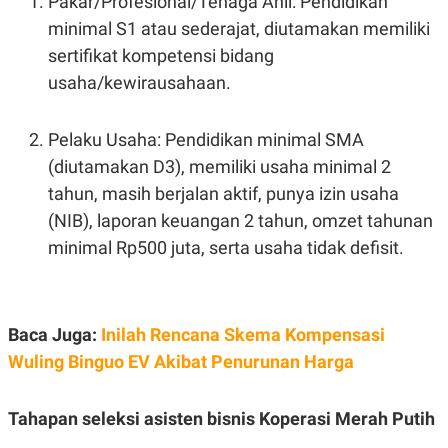
Pakar/Profesional/Tenaga Ahli: Pendidikan
R
T
I
minimal S1 atau sederajat, diutamakan memiliki
S
sertifikat kompetensi bidang
I
N
usaha/kewirausahaan.
G
K
G
Pelaku Usaha: Pendidikan minimal SMA
M
E
(diutamakan D3), memiliki usaha minimal 2
D
tahun, masih berjalan aktif, punya izin usaha
I
A
(NIB), laporan keuangan 2 tahun, omzet tahunan
.
I
minimal Rp500 juta, serta usaha tidak defisit.
D
Baca Juga:
Inilah Rencana Skema Kompensasi
SITEMAP
PROFILE
TERM
OF
Wuling Binguo EV Akibat Penurunan Harga
USE
PEDOMAN
PEMBERITAAN
Tahapan seleksi asisten bisnis Koperasi Merah Putih
SIBER
PRIVACY