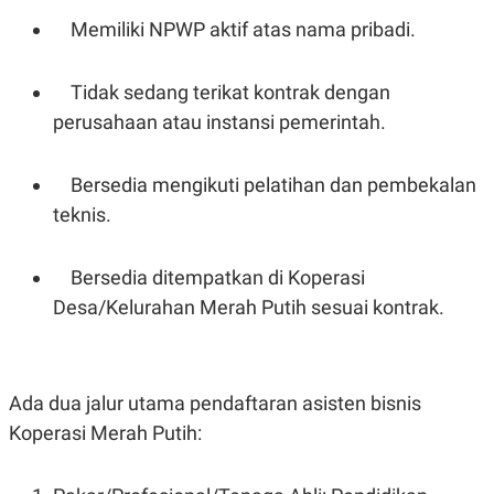
C
L
A
E
Memiliki NPWP aktif atas nama pribadi.
D
A
E
S
M
E
Tidak sedang terikat kontrak dengan
Y
.
I
perusahaan atau instansi pemerintah.
D
L
K
A
I
Bersedia mengikuti pelatihan dan pembekalan
N
N
G
E
teknis.
G
R
A
J
N
A
Bersedia ditempatkan di Koperasi
A
E
N
M
Desa/Kelurahan Merah Putih sesuai kontrak.
C
I
E
T
T
E
A
N
K
Ada dua jalur utama pendaftaran asisten bisnis
E
A
Koperasi Merah Putih:
P
D
A
V
P
E
E
R