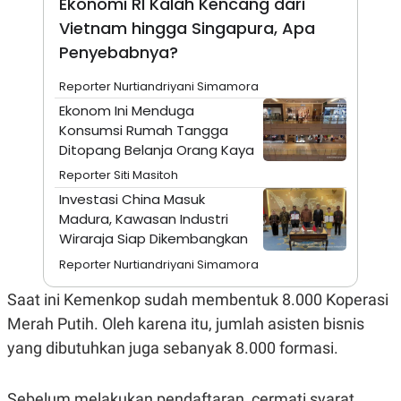
Ekonomi RI Kalah Kencang dari
A
I
S
V
Vietnam hingga Singapura, Apa
K
E
Penyebabnya?
E
M
E
Reporter Nurtiandriyani Simamora
N
T
Ekonom Ini Menduga
E
Konsumsi Rumah Tangga
R
Ditopang Belanja Orang Kaya
I
A
Reporter Siti Masitoh
N
Investasi China Masuk
L
E
Madura, Kawasan Industri
S
Wiraraja Siap Dikembangkan
T
A
Reporter Nurtiandriyani Simamora
R
I
Saat ini Kemenkop sudah membentuk 8.000 Koperasi
Merah Putih. Oleh karena itu, jumlah asisten bisnis
KANAL
yang dibutuhkan juga sebanyak 8.000 formasi.
P
I
U
M
Sebelum melakukan pendaftaran, cermati syarat