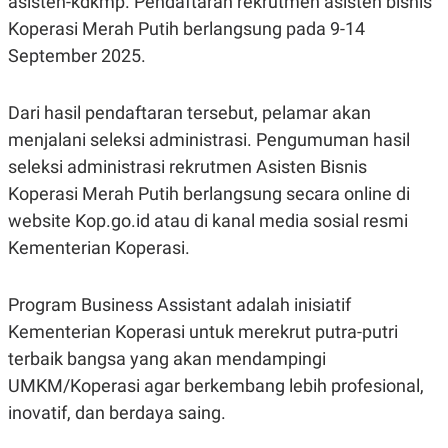
asisten-kdkmp. Pendaftaran rekrutmen asisten bisnis
E
R
Koperasi Merah Putih berlangsung pada 9-14
F
B
September 2025.
O
U
K
S
U
I
Dari hasil pendaftaran tersebut, pelamar akan
S
N
E
menjalani seleksi administrasi. Pengumuman hasil
S
S
seleksi administrasi rekrutmen Asisten Bisnis
I
N
Koperasi Merah Putih berlangsung secara online di
S
website Kop.go.id atau di kanal media sosial resmi
I
G
Kementerian Koperasi.
H
T
S
B
Program Business Assistant adalah inisiatif
T
E
O
L
Kementerian Koperasi untuk merekrut putra-putri
C
A
terbaik bangsa yang akan mendampingi
K
N
S
J
UMKM/Koperasi agar berkembang lebih profesional,
E
A
T
O
inovatif, dan berdaya saing.
U
N
P