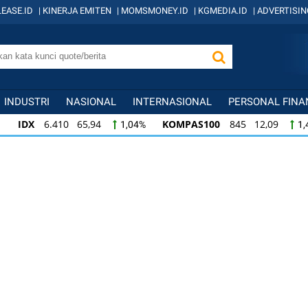
EASE.ID
|
KINERJA EMITEN
|
MOMSMONEY.ID
|
KGMEDIA.ID
|
ADVERTISIN
INDUSTRI
NASIONAL
INTERNASIONAL
PERSONAL FINA
IDX
6.410 65,94
KOMPAS100
845 12,09
1,04%
1,
KOMPAS100
845 12,09
LQ45
640 9,44
1,45%
1,5
LQ45
640 9,44
ISSI
222 2,82
IDX3
1,50%
1,29%