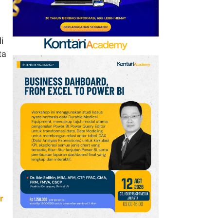
i
ta
r