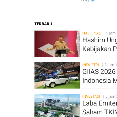
TERBARU
NASIONAL
| 1 Jam 
Hashim Ung
Kebijakan 
INDUSTRI
| 2 Jam 
GIIAS 2026 
Indonesia M
INVESTASI
| 3 Jam 
Laba Emite
Saham TKI