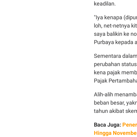
keadilan.
"Iya kenapa (dipun
loh, net-netnya k
saya balikin ke n
Purbaya kepada a
Sementara dalam
perubahan status
kena pajak membu
Pajak Pertambaha
Alih-alih menamb
beban besar, yakn
tahun akibat skem
Baca Juga:
Pener
Hingga Novembe