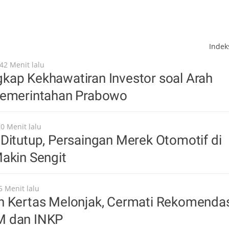
Inde
42 Menit lalu
kap Kekhawatiran Investor soal Arah
Pemerintahan Prabowo
10 Menit lalu
Ditutup, Persaingan Merek Otomotif di
akin Sengit
5 Menit lalu
n Kertas Melonjak, Cermati Rekomenda
M dan INKP