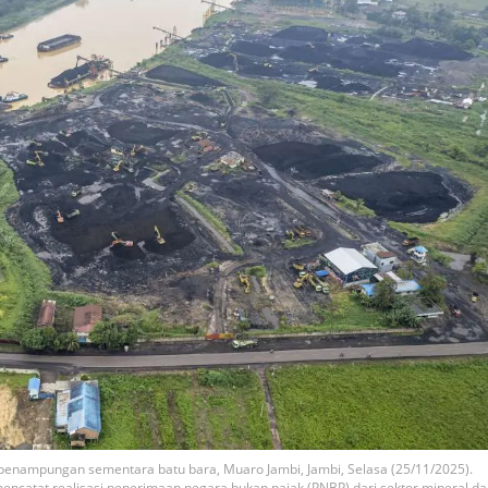
penampungan sementara batu bara, Muaro Jambi, Jambi, Selasa (25/11/2025).
ncatat realisasi penerimaan negara bukan pajak (PNBP) dari sektor mineral d