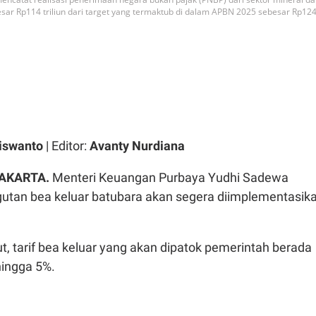
sar Rp114 triliun dari target yang termaktub di dalam APBN 2025 sebesar Rp124
iswanto
| Editor:
Avanty Nurdiana
JAKARTA.
Menteri Keuangan Purbaya Yudhi Sadewa
tan bea keluar batubara akan segera diimplementasik
, tarif bea keluar yang akan dipatok pemerintah berada
hingga 5%.