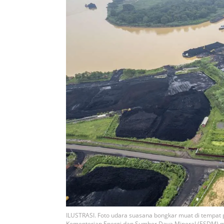
ILUSTRASI. Foto udara suasana bongkar muat di tempat 
Kementerian Energi dan Sumber Daya Mineral (ESDM) me