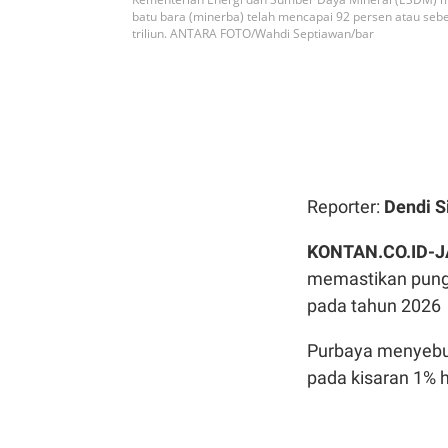
batu bara (minerba) telah mencapai 92 persen atau sebe
triliun. ANTARA FOTO/Wahdi Septiawan/bar
Reporter:
Dendi S
KONTAN.CO.ID-
memastikan pungu
pada tahun 2026
Purbaya menyebut
pada kisaran 1% 