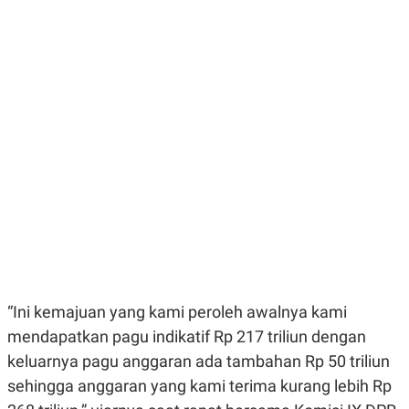
E
E
H
S
A
T
T
Y
A
L
N
E
E
A
N
N
G
A
L
L
I
I
S
S
H
I
S
E
K
X
O
E
L
C
O
U
M
T
“Ini kemajuan yang kami peroleh awalnya kami
I
V
mendapatkan pagu indikatif Rp 217 triliun dengan
E
C
keluarnya pagu anggaran ada tambahan Rp 50 triliun
O
sehingga anggaran yang kami terima kurang lebih Rp
R
N