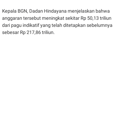
R
G
S
I
Kepala BGN, Dadan Hindayana menjelaskan bahwa
O
O
N
N
anggaran tersebut meningkat sekitar Rp 50,13 triliun
A
A
L
L
dari pagu indikatif yang telah ditetapkan sebelumnya
F
sebesar Rp 217,86 triliun.
I
N
A
N
C
E
Y
C
A
A
N
R
G
I
T
T
E
A
R
H
.
U
.
.
K
L
E
I
S
F