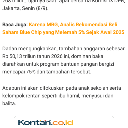
268 triliun,” ujarnya saat rapat bersama Komisi IX DPR,
E
R
Jakarta, Senin (8/9).
F
B
O
U
K
S
Baca Juga:
Karena MBG, Analis Rekomendasi Beli
U
I
Saham Blue Chip yang Melemah 5% Sejak Awal 2025
S
N
E
S
S
Dadan mengungkapkan, tambahan anggaran sebesar
I
N
Rp 50,13 triliun tahun 2026 ini, dominan bakal
S
diarahkan untuk program bantuan pangan bergizi
I
G
mencapai 75% dari tambahan tersebut.
H
T
S
B
Adapun ini akan difokuskan pada anak sekolah serta
T
E
O
L
kelompok rentan seperti ibu hamil, menyusui dan
C
A
balita.
K
N
S
J
E
A
T
O
U
N
P