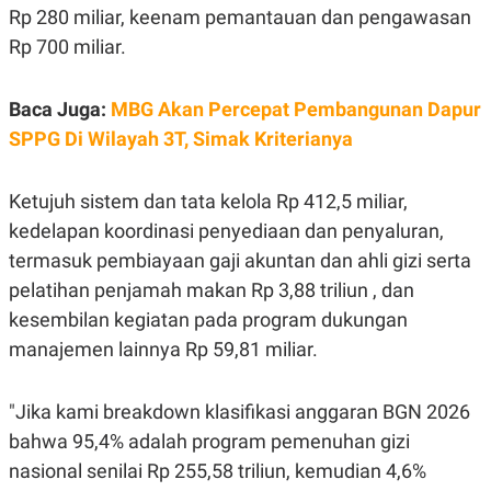
S
A
Rp 280 miliar, keenam pemantauan dan pengawasan
A
G
T
E
Rp 700 miliar.
D
S
A
T
Baca Juga:
MBG Akan Percepat Pembangunan Dapur
A
SPPG Di Wilayah 3T, Simak Kriterianya
K
L
O
I
N
P
T
S
Ketujuh sistem dan tata kelola Rp 412,5 miliar,
A
U
N
S
kedelapan koordinasi penyediaan dan penyaluran,
T
termasuk pembiayaan gaji akuntan dan ahli gizi serta
V
pelatihan penjamah makan Rp 3,88 triliun , dan
kesembilan kegiatan pada program dukungan
JARINGAN
manajemen lainnya Rp 59,81 miliar.
K
P
O
R
N
E
"Jika kami breakdown klasifikasi anggaran BGN 2026
T
S
bahwa 95,4% adalah program pemenuhan gizi
A
S
N
R
nasional senilai Rp 255,58 triliun, kemudian 4,6%
A
E