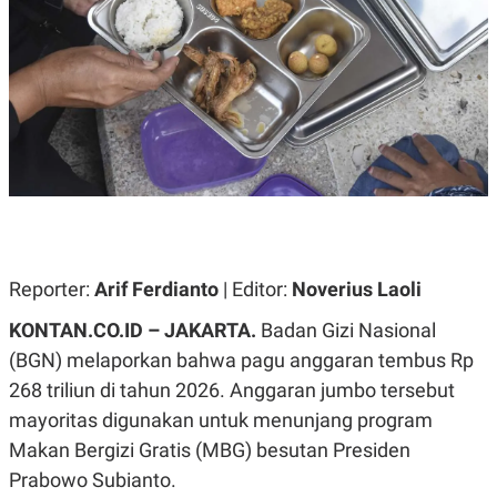
A
A
S
L
I
K
I
E
N
U
D
A
U
N
S
G
T
A
R
N
I
P
I
E
N
L
T
Reporter:
U
E
Arif Ferdianto
| Editor:
Noverius Laoli
A
R
N
N
KONTAN.CO.ID – JAKARTA.
Badan Gizi Nasional
G
A
(BGN) melaporkan bahwa pagu anggaran tembus Rp
U
S
S
I
268 triliun di tahun 2026. Anggaran jumbo tersebut
A
O
H
N
mayoritas digunakan untuk menunjang program
A
A
L
Makan Bergizi Gratis (MBG) besutan Presiden
P
R
Prabowo Subianto.
E
E