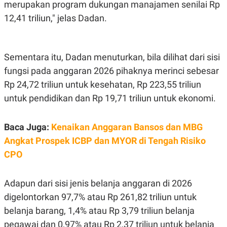
C
L
merupakan program dukungan manajamen senilai Rp
A
E
12,41 triliun," jelas Dadan.
D
A
E
S
M
E
Y
.
I
Sementara itu, Dadan menuturkan, bila dilihat dari sisi
D
fungsi pada anggaran 2026 pihaknya merinci sebesar
L
K
A
I
Rp 24,72 triliun untuk kesehatan, Rp 223,55 triliun
N
N
G
E
untuk pendidikan dan Rp 19,71 triliun untuk ekonomi.
G
R
A
J
N
A
Baca Juga:
Kenaikan Anggaran Bansos dan MBG
A
E
N
M
Angkat Prospek ICBP dan MYOR di Tengah Risiko
C
I
CPO
E
T
T
E
A
N
K
Adapun dari sisi jenis belanja anggaran di 2026
E
A
digelontorkan 97,7% atau Rp 261,82 triliun untuk
P
D
A
V
belanja barang, 1,4% atau Rp 3,79 triliun belanja
P
E
pegawai dan 0,97% atau Rp 2,37 triliun untuk belanja
E
R