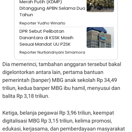
Merah Putih (KDMP)
A
I
S
V
Ditanggung APBN Selama Dua
K
E
Tahun
E
M
Reporter Yudho Winarto
E
N
DPR Sebut Pelibatan
T
Danantara di KSSK Masih
E
Sesuai Mandat UU P2SK
R
I
Reporter Nurtiandriyani Simamora
A
N
Dia memerinci, tambahan anggaran tersebut bakal
L
E
digelontorkan antara lain, pertama bantuan
S
pemerintah (banper) MBG anak sekolah Rp 34,49
T
A
triliun, kedua banper MBG ibu hamil, menyusui dan
R
I
balita Rp 3,18 triliun.
KANAL
Ketiga, belanja pegawai Rp 3,96 triliun, keempat
digitalisasi MBG Rp 3,15 triliun, kelima promosi,
P
I
edukasi, kerjasama, dan pemberdayaan masyarakat
U
M