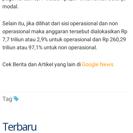
R
T
modal.
I
S
I
N
Selain itu, jika dilihat dari sisi operasional dan non
G
operasional maka anggaran tersebut dialokasikan Rp
K
7,7 triliun atau 2,9% untuk operasional dan Rp 260,29
G
M
triliun atau 97,1% untuk non operasional.
E
D
I
A
Cek Berita dan Artikel yang lain di
Google News
.
I
D
Tag
SITEMAP
PROFILE
TERM
OF
USE
PEDOMAN
PEMBERITAAN
Terbaru
SIBER
PRIVACY