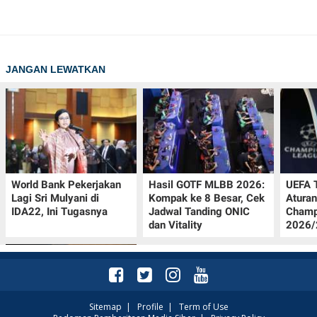
JANGAN LEWATKAN
World Bank Pekerjakan
Hasil GOTF MLBB 2026:
UEFA 
Lagi Sri Mulyani di
Kompak ke 8 Besar, Cek
Aturan
IDA22, Ini Tugasnya
Jadwal Tanding ONIC
Champ
dan Vitality
2026/2
Sitemap
|
Profile
|
Term of Use