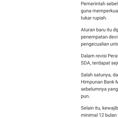
Pemerintah sebe
guna memperkuat 
tukar rupiah.
Aturan baru itu d
penempatan devis
pengecualian untu
Dalam revisi Per
SDA, terdapat se
Salah satunya, d
Himpunan Bank Mil
sebelumnya yang
pun.
Selain itu, kewa
minimal 12 bulan 