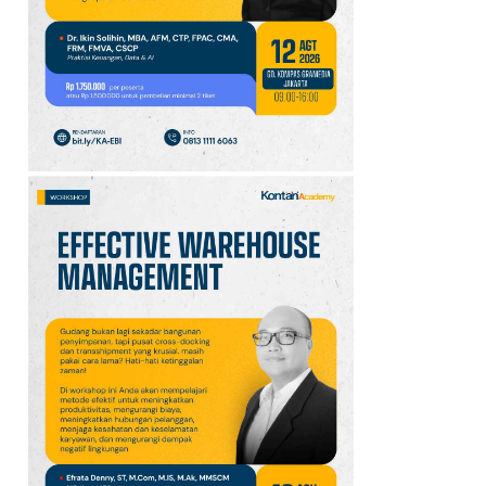
10
Intip Prakiraan Cuaca
Sumsel Kamis (6/8):
Hujan Ringan
Mendominasi, Siapkan
Payung!