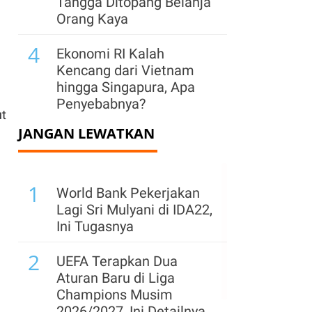
Tangga Ditopang Belanja
Orang Kaya
4
Ekonomi RI Kalah
Kencang dari Vietnam
hingga Singapura, Apa
Penyebabnya?
ut
JANGAN LEWATKAN
5
Jaga Momentum
Pertumbuhan Ekonomi
Semester II, Pemerintah
1
Siapkan Stimulus Rp
World Bank Pekerjakan
26,34 T
Lagi Sri Mulyani di IDA22,
Ini Tugasnya
6
Kepala BGN Minta
2
Makanan MBG Tak
UEFA Terapkan Dua
Dibawa Pulang, Ini
Aturan Baru di Liga
Alasannya
Champions Musim
2026/2027, Ini Detailnya