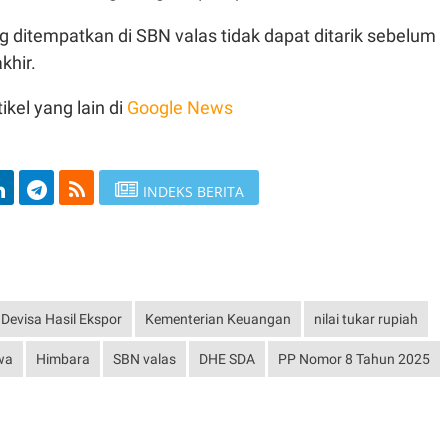
 ditempatkan di SBN valas tidak dapat ditarik sebelum
khir.
ikel yang lain di
Google News
INDEKS BERITA
Devisa Hasil Ekspor
Kementerian Keuangan
nilai tukar rupiah
wa
Himbara
SBN valas
DHE SDA
PP Nomor 8 Tahun 2025