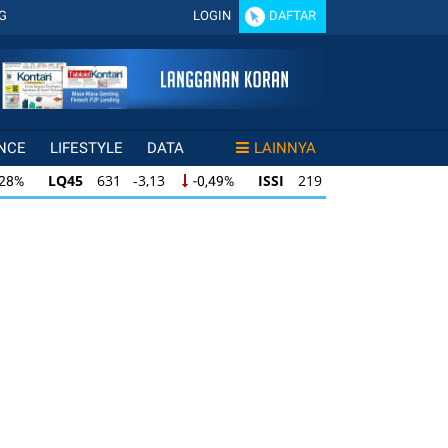
G
LOGIN
DAFTAR
NCE
LIFESTYLE
DATA
LAINNYA
LQ45
631 -3,13
ISSI
219 -0,63
,28%
-0,49%
-0,29%
LQ45
631 -3,13
ISSI
219 -0,63
28%
-0,49%
-0,29%
ISSI
219 -0,63
IDX30
354 -1,64
49%
-0,29%
-0,46%