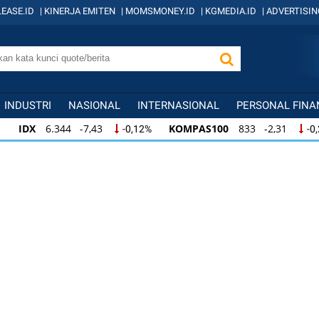
EASE.ID
|
KINERJA EMITEN
|
MOMSMONEY.ID
|
KGMEDIA.ID
|
ADVERTISIN
INDUSTRI
NASIONAL
INTERNASIONAL
PERSONAL FINA
IDX
6.344 -7,43
KOMPAS100
833 -2,31
-0,12%
-0
IDX
6.344 -7,43
KOMPAS100
833 -2,31
-0,12%
-0,
KOMPAS100
833 -2,31
LQ45
631 -3,13
-0,28%
-0,