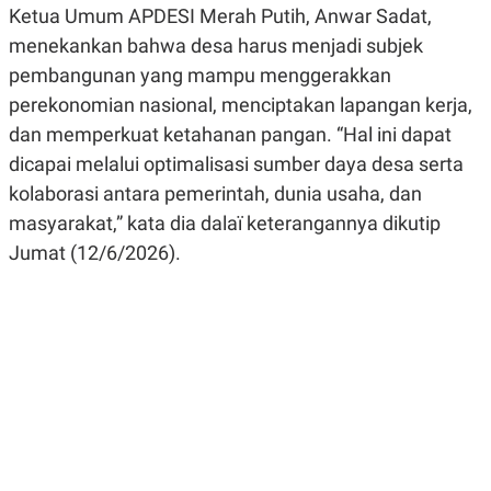
Ketua Umum APDESI Merah Putih, Anwar Sadat,
R
G
S
I
menekankan bahwa desa harus menjadi subjek
O
O
N
N
pembangunan yang mampu menggerakkan
A
A
L
L
perekonomian nasional, menciptakan lapangan kerja,
F
dan memperkuat ketahanan pangan. “Hal ini dapat
I
N
dicapai melalui optimalisasi sumber daya desa serta
A
N
kolaborasi antara pemerintah, dunia usaha, dan
C
masyarakat,” kata dia dalaï keterangannya dikutip
E
Jumat (12/6/2026).
Y
C
A
A
N
R
G
I
T
T
E
A
R
H
.
U
.
.
K
L
E
I
S
F