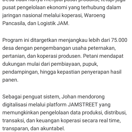
R
T
pusat pengelolaan ekonomi yang terhubung dalam
I
S
jaringan nasional melalui koperasi, Waroeng
I
N
Pancasila, dan Logistik JAM.
G
K
G
Program ini ditargetkan menjangkau lebih dari 75.000
M
desa dengan pengembangan usaha peternakan,
E
D
pertanian, dan koperasi produsen. Petani mendapat
I
A
dukungan mulai dari pembiayaan, pupuk,
.
pendampingan, hingga kepastian penyerapan hasil
I
D
panen.
Sebagai penguat sistem, Johan mendorong
SITEMAP
PROFILE
TERM
OF
digitalisasi melalui platform JAMSTREET yang
USE
memungkinkan pengelolaan data produksi, distribusi,
PEDOMAN
PEMBERITAAN
transaksi, dan keuangan koperasi secara real time,
SIBER
transparan, dan akuntabel.
PRIVACY