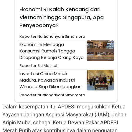
A
I
S
V
Ekonomi RI Kalah Kencang dari
K
E
Vietnam hingga Singapura, Apa
E
M
Penyebabnya?
E
N
T
Reporter Nurtiandriyani Simamora
E
Ekonom Ini Menduga
R
I
Konsumsi Rumah Tangga
A
Ditopang Belanja Orang Kaya
N
Reporter Siti Masitoh
L
E
Investasi China Masuk
S
Madura, Kawasan Industri
T
A
Wiraraja Siap Dikembangkan
R
I
Reporter Nurtiandriyani Simamora
Dalam kesempatan itu, APDESI mengukuhkan Ketua
KANAL
Yayasan Jaringan Aspirasi Masyarakat (JAM), Johan
Aripin Muba, sebagai Ketua Dewan Pakar APDESI
P
I
U
M
Merah Putih atas kontribusinya dalam penguatan