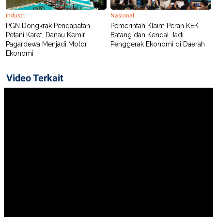
Industri
Nasional
PGN Dongkrak Pendapatan
Pemerintah Klaim Peran KEK
Petani Karet, Danau Kemiri
Batang dan Kendal Jadi
Pagardewa Menjadi Motor
Penggerak Ekonomi di Daerah
Ekonomi
Video Terkait