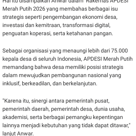
Hal itu disampaikan Anwar dalam Rakernas APDESI
E
R
Merah Putih 2026 yang membahas berbagai isu
F
B
strategis seperti pengembangan ekonomi desa,
O
U
K
S
investasi dan kemitraan, transformasi digital,
U
I
penguatan koperasi, serta ketahanan pangan.
S
N
E
S
S
Sebagai organisasi yang menaungi lebih dari 75.000
I
N
kepala desa di seluruh Indonesia, APDESI Merah Putih
S
memandang bahwa desa memiliki posisi strategis
I
G
dalam mewujudkan pembangunan nasional yang
H
T
inklusif, berkeadilan, dan berkelanjutan.
S
B
T
E
O
L
"Karena itu, sinergi antara pemerintah pusat,
C
A
pemerintah daerah, pemerintah desa, dunia usaha,
K
N
S
J
akademisi, serta berbagai pemangku kepentingan
E
A
T
O
lainnya menjadi kebutuhan yang tidak dapat ditawar,"
U
N
lanjut Anwar.
P