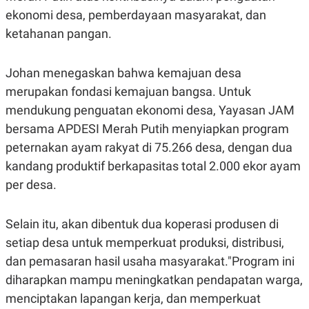
S
A
ekonomi desa, pemberdayaan masyarakat, dan
A
G
T
E
ketahanan pangan.
D
S
A
T
A
Johan menegaskan bahwa kemajuan desa
K
L
merupakan fondasi kemajuan bangsa. Untuk
O
I
mendukung penguatan ekonomi desa, Yayasan JAM
N
P
T
S
bersama APDESI Merah Putih menyiapkan program
A
U
N
S
peternakan ayam rakyat di 75.266 desa, dengan dua
T
kandang produktif berkapasitas total 2.000 ekor ayam
V
per desa.
JARINGAN
Selain itu, akan dibentuk dua koperasi produsen di
K
P
setiap desa untuk memperkuat produksi, distribusi,
O
R
N
E
dan pemasaran hasil usaha masyarakat."Program ini
T
S
diharapkan mampu meningkatkan pendapatan warga,
A
S
N
R
menciptakan lapangan kerja, dan memperkuat
A
E