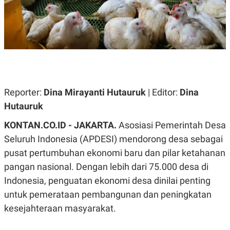
A
A
S
L
I
K
I
E
N
U
D
A
U
N
S
G
T
A
R
Reporter:
Dina Mirayanti Hutauruk
| Editor:
Dina
N
I
Hutauruk
P
I
E
N
KONTAN.CO.ID - JAKARTA.
Asosiasi Pemerintah Desa
L
T
U
E
Seluruh Indonesia (APDESI) mendorong desa sebagai
A
R
N
N
pusat pertumbuhan ekonomi baru dan pilar ketahanan
G
A
pangan nasional. Dengan lebih dari 75.000 desa di
U
S
S
I
Indonesia, penguatan ekonomi desa dinilai penting
A
O
H
N
untuk pemerataan pembangunan dan peningkatan
A
A
L
kesejahteraan masyarakat.
P
R
E
E