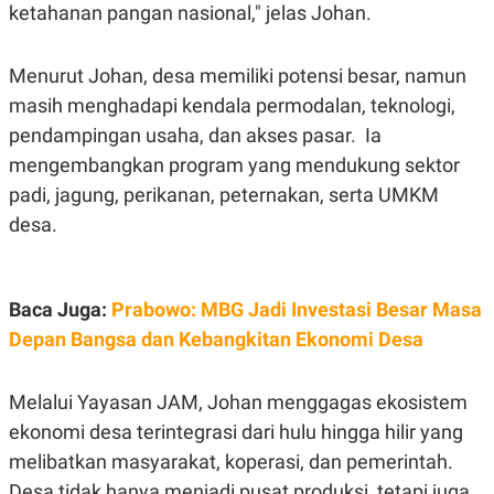
C
L
ketahanan pangan nasional," jelas Johan.
A
E
D
A
E
S
Menurut Johan, desa memiliki potensi besar, namun
M
E
Y
.
masih menghadapi kendala permodalan, teknologi,
I
D
pendampingan usaha, dan akses pasar. Ia
L
K
mengembangkan program yang mendukung sektor
A
I
N
N
padi, jagung, perikanan, peternakan, serta UMKM
G
E
desa.
G
R
A
J
N
A
A
E
N
M
Baca Juga:
Prabowo: MBG Jadi Investasi Besar Masa
C
I
E
T
Depan Bangsa dan Kebangkitan Ekonomi Desa
T
E
A
N
K
Melalui Yayasan JAM, Johan menggagas ekosistem
E
A
ekonomi desa terintegrasi dari hulu hingga hilir yang
P
D
A
V
melibatkan masyarakat, koperasi, dan pemerintah.
P
E
E
R
Desa tidak hanya menjadi pusat produksi, tetapi juga