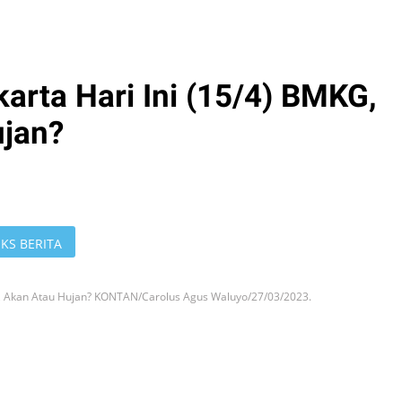
arta Hari Ini (15/4) BMKG,
ujan?
KS BERITA
KG, Akan Atau Hujan? KONTAN/Carolus Agus Waluyo/27/03/2023.