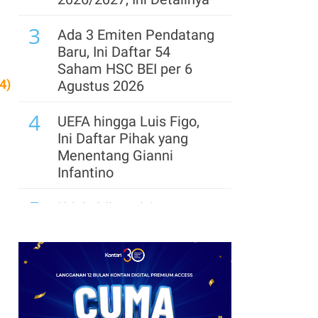
7
BRIN Ajukan Tambahan
3
Dana Riset Rp 1 Triliun,
Ada 3 Emiten Pendatang
Proposal Sudah
Baru, Ini Daftar 54
Disampaikan
Saham HSC BEI per 6
4)
Agustus 2026
8
16 Tahun Insiden
4
Tumpahan Minyak
UEFA hingga Luis Figo,
Montara NTT,
Ini Daftar Pihak yang
Pemerintah Janjikan
Menentang Gianni
Solusi untuk Korban
Infantino
5
Krisis Migrasi Ancam
Status Maroko sebagai
Tuan Rumah Piala Dunia
2030
6
Tema dan Logo Hari
Pramuka Ke-65 Tahun