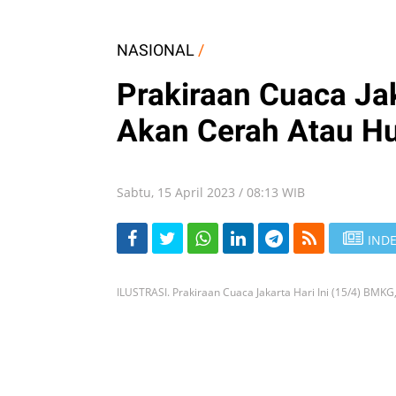
NASIONAL
/
Prakiraan Cuaca Jak
Akan Cerah Atau H
Sabtu, 15 April 2023 / 08:13 WIB
INDE
ILUSTRASI. Prakiraan Cuaca Jakarta Hari Ini (15/4) BM