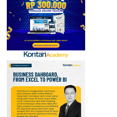
2026: Aktif Dukung
Swasembada Pangan
Nasional
7
Apa Saja Syarat
Pencairan JHT 10%? Cek
Dokumen dan Panduan
untuk Peserta BPJSTK
8
Cek Kode Redeem EA FC
Mobile Update 7 Agustus
2026: Klaim Ribuan
Gems Gratis!
9
Tema dan Kegiatan Hari
Hutan Indonesia 7
Agustus 2026:
Kampanye