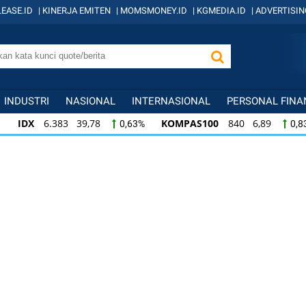
EASE.ID
|
KINERJA EMITEN
|
MOMSMONEY.ID
|
KGMEDIA.ID
|
ADVERTISIN
INDUSTRI
NASIONAL
INTERNASIONAL
PERSONAL FINA
IDX
6.383 39,78
KOMPAS100
840 6,89
0,63%
0,8
KOMPAS100
840 6,89
LQ45
637 6,34
0,83%
1,00
LQ45
637 6,34
ISSI
221 1,46
IDX3
1,00%
0,66%