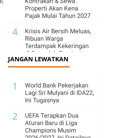
Kontrakan & Sewa
n.
Properti Akan Kena
Pajak Mulai Tahun 2027
4
Krisis Air Bersih Meluas,
Ribuan Warga
Terdampak Kekeringan
di Sejumlah Provinsi
JANGAN LEWATKAN
5
Laba Siloam Melonjak
27,9% pada Semester I-
1
2026, Simak
World Bank Pekerjakan
Rekomendasi Analis
Lagi Sri Mulyani di IDA22,
Ini Tugasnya
6
Apresiasi BRIN, Prabowo
2
Soroti Inovasi Kelola
UEFA Terapkan Dua
Sampah hingga Material
Aturan Baru di Liga
Ramah Lingkungan
Champions Musim
2026/2027, Ini Detailnya