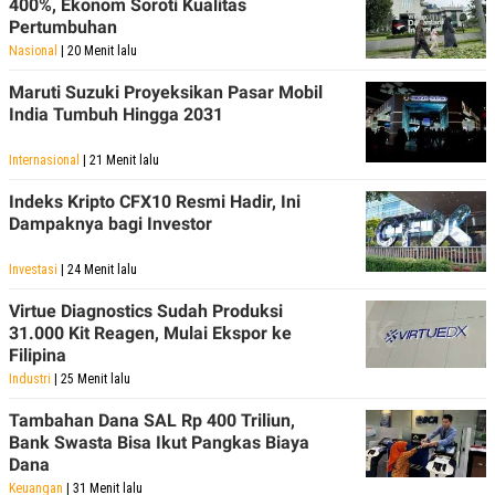
400%, Ekonom Soroti Kualitas
R
T
Pertumbuhan
I
S
Nasional
| 20 Menit lalu
I
N
Maruti Suzuki Proyeksikan Pasar Mobil
G
India Tumbuh Hingga 2031
K
G
Internasional
| 21 Menit lalu
M
E
D
Indeks Kripto CFX10 Resmi Hadir, Ini
I
Dampaknya bagi Investor
A
.
I
Investasi
| 24 Menit lalu
D
Virtue Diagnostics Sudah Produksi
31.000 Kit Reagen, Mulai Ekspor ke
Filipina
SITEMAP
PROFILE
TERM
Industri
| 25 Menit lalu
OF
USE
Tambahan Dana SAL Rp 400 Triliun,
PEDOMAN
Bank Swasta Bisa Ikut Pangkas Biaya
PEMBERITAAN
Dana
SIBER
Keuangan
| 31 Menit lalu
PRIVACY