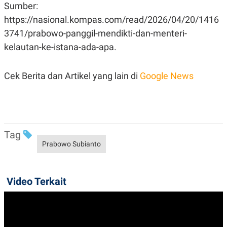
A
I
Sumber:
S
V
https://nasional.kompas.com/read/2026/04/20/1416
K
E
E
3741/prabowo-panggil-mendikti-dan-menteri-
M
E
kelautan-ke-istana-ada-apa.
N
T
E
Cek Berita dan Artikel yang lain di
Google News
R
I
A
N
L
E
S
Tag
T
Prabowo Subianto
A
R
I
Video Terkait
KANAL
P
I
U
M