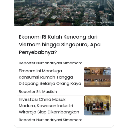
N
S
E
E
W
R
S
E
S
M
E
O
T
N
Ekonomi RI Kalah Kencang dari
U
I
P
A
Vietnam hingga Singapura, Apa
A
K
Penyebabnya?
D
I
V
L
Reporter Nurtiandriyani Simamora
A
S
Ekonom Ini Menduga
K
Konsumsi Rumah Tangga
O
R
Ditopang Belanja Orang Kaya
P
O
Reporter Siti Masitoh
R
Investasi China Masuk
A
S
Madura, Kawasan Industri
I
Wiraraja Siap Dikembangkan
K
N
Reporter Nurtiandriyani Simamora
I
A
L
T