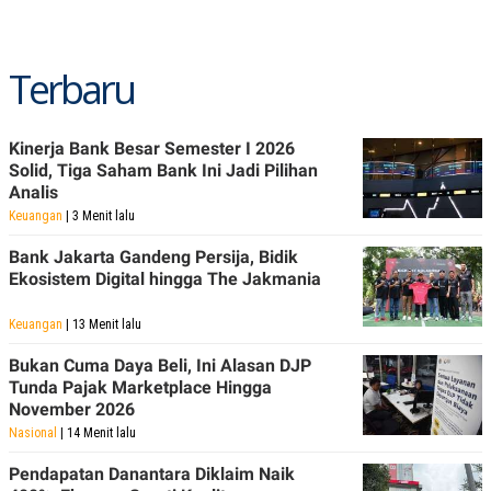
C
L
A
E
D
A
E
S
Terbaru
M
E
Y
.
I
D
Kinerja Bank Besar Semester I 2026
L
K
Solid, Tiga Saham Bank Ini Jadi Pilihan
A
I
Analis
N
N
G
E
Keuangan
| 3 Menit lalu
G
R
A
J
Bank Jakarta Gandeng Persija, Bidik
N
A
Ekosistem Digital hingga The Jakmania
A
E
N
M
C
I
Keuangan
| 13 Menit lalu
E
T
T
E
Bukan Cuma Daya Beli, Ini Alasan DJP
A
N
K
Tunda Pajak Marketplace Hingga
November 2026
E
A
P
D
Nasional
| 14 Menit lalu
A
V
P
E
Pendapatan Danantara Diklaim Naik
E
R