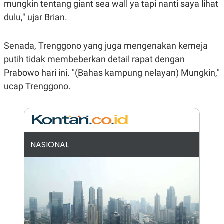
E
mungkin tentang giant sea wall ya tapi nanti saya lihat
R
dulu," ujar Brian.
F
B
O
U
K
S
Senada, Trenggono yang juga mengenakan kemeja
U
I
S
N
putih tidak membeberkan detail rapat dengan
E
S
Prabowo hari ini. "(Bahas kampung nelayan) Mungkin,"
S
ucap Trenggono.
I
N
S
I
G
H
T
NASIONAL
S
B
T
E
O
L
C
A
K
N
S
J
E
A
T
O
U
N
P