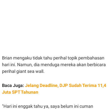
E
E
H
S
A
T
T
Y
A
L
N
E
E
A
N
N
G
A
L
L
I
I
S
S
H
I
S
Brian mengaku tidak tahu perihal topik pembahasan
E
K
hari ini. Namun, dia menduga mereka akan berbicara
X
O
E
L
perihal giant sea wall.
C
O
U
M
T
I
Baca Juga:
Jelang Deadline, DJP Sudah Terima 11,4
V
Juta SPT Tahunan
E
C
O
R
"Hari ini enggak tahu ya, saya belum ini cuman
N