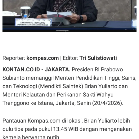
A
A
S
L
I
K
I
E
N
U
D
A
U
N
S
G
T
A
R
Reporter:
N
I
kompas.com
| Editor:
Tri Sulistiowati
P
I
KONTAN.CO.ID - JAKARTA.
Presiden RI Prabowo
E
N
L
T
Subianto memanggil Menteri Pendidikan Tinggi, Sains,
U
E
A
R
dan Teknologi (Mendikti Saintek) Brian Yuliarto dan
N
N
Menteri Kelautan dan Perikanan Sakti Wahyu
G
A
U
S
Trenggono ke Istana, Jakarta, Senin (20/4/2026).
S
I
A
O
H
N
Pantauan Kompas.com di lokasi, Brian Yuliarto lebih
A
A
L
dulu tiba pada pukul 13.45 WIB dengan mengenakan
P
R
kemeja berwarna putih.
E
E