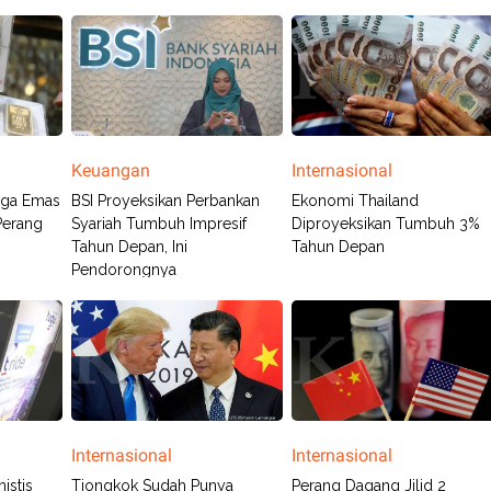
Keuangan
Internasional
rga Emas
BSI Proyeksikan Perbankan
Ekonomi Thailand
Perang
Syariah Tumbuh Impresif
Diproyeksikan Tumbuh 3%
Tahun Depan, Ini
Tahun Depan
Pendorongnya
Internasional
Internasional
istis
Tiongkok Sudah Punya
Perang Dagang Jilid 2