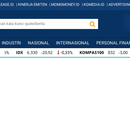
EASE.ID
|
KINERJA EMITEN
|
MOMSMONEY.ID
|
KGMEDIA.ID
|
ADVERTISIN
INDUSTRI
NASIONAL
INTERNASIONAL
PERSONAL FINA
IDX
6.330 -20,92
KOMPAS100
832 -3,00
-0,33%
-
IDX
6.330 -20,92
KOMPAS100
832 -3,00
-0,33%
-
IDX
6.330 -20,92
KOMPAS100
832 -3,00
-0,33%
-