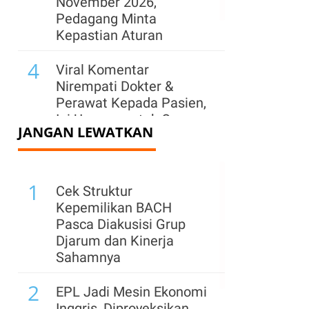
November 2026,
Pedagang Minta
Kepastian Aturan
4
Viral Komentar
Nirempati Dokter &
Perawat Kepada Pasien,
Ini Ucapan untuk Orang
JANGAN LEWATKAN
Sakit
5
Ruang Fiskal Menyempit,
1
Mesin Pertumbuhan
Cek Struktur
Ekonomi Berisiko
Kepemilikan BACH
Kehilangan Tenaga
Pasca Diakusisi Grup
Djarum dan Kinerja
Sahamnya
2
EPL Jadi Mesin Ekonomi
Inggris, Diproyeksikan