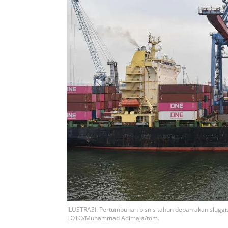
ILUSTRASI. Pertumbuhan bisnis tahun depan akan sluggis
FOTO/Muhammad Adimaja/tom.