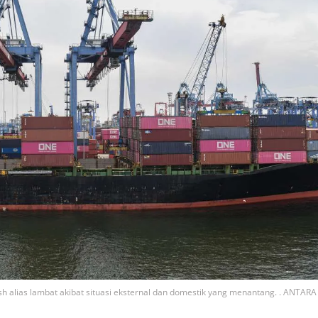
h alias lambat akibat situasi eksternal dan domestik yang menantang. . ANTARA