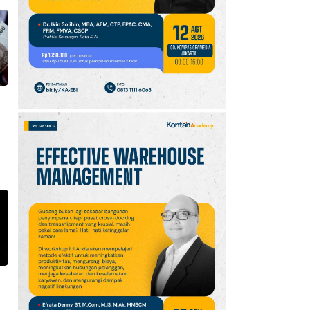
Jawa Barat Kamis (6/8):
Waspada Hujan Ringan
di 3 Wilayah
10
Intip Prakiraan Cuaca
Sumsel Kamis (6/8):
Hujan Ringan
Mendominasi, Siapkan
Payung!