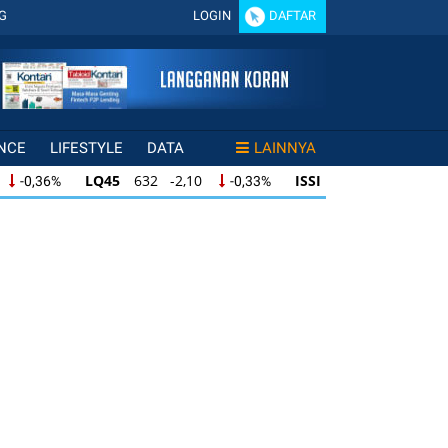
G
LOGIN
DAFTAR
NCE
LIFESTYLE
DATA
LAINNYA
LQ45
632 -2,10
ISSI
219 -1,21
0,36%
-0,33%
-0,55%
LQ45
632 -2,10
ISSI
219 -1,21
0,36%
-0,33%
-0,55%
LQ45
632 -2,10
ISSI
219 -1,21
0,36%
-0,33%
-0,55%