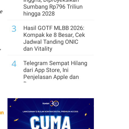
Sumbang Rp796 Triliun
e
hingga 2028
3
Hasil GOTF MLBB 2026:
Kompak ke 8 Besar, Cek
Jadwal Tanding ONIC
,
dan Vitality
4
Telegram Sempat Hilang
dari App Store, Ini
Penjelasan Apple dan
Durov
5
Link dan Syarat
Dokumen Pendaftaran
Pandang Istana untuk
un
Ikut Upacara HUT Ke-81
RI