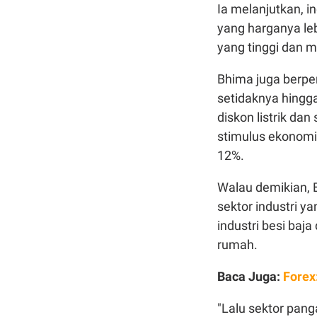
Ia melanjutkan, i
yang harganya le
yang tinggi dan 
Bhima juga berpe
setidaknya hingga
diskon listrik da
stimulus ekonomi 
12%.
Walau demikian, 
sektor industri y
industri besi baj
rumah.
Baca Juga:
Forex
"Lalu sektor pan