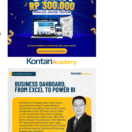
6
Promo Superindo 6–12
Agustus 2026
Jabodetabek &
Palembang, Diskon
n
Melon Fujisawa 45%
7
Oppo A7 Pro Max Rilis
dengan Baterai 10.000
mAh, Terbesar
Sepanjang Sejarah Oppo
8
Jadwal Persija vs Arema
FC Perebutan Juara 3
Piala Presiden 2026,
Kick-off Sore Ini
9
Simak Prakiraan Cuaca