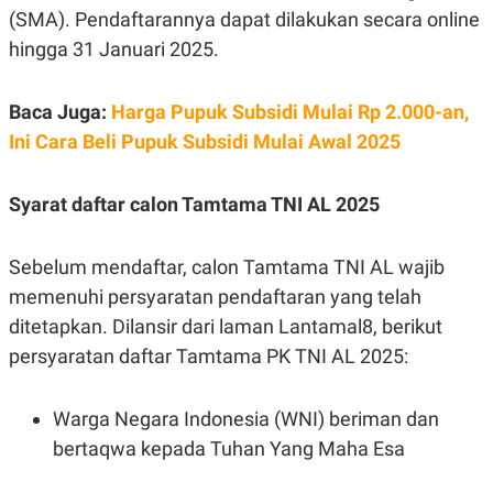
E
(SMA). Pendaftarannya dapat dilakukan secara online
R
hingga 31 Januari 2025.
F
B
O
U
K
S
U
I
Baca Juga:
Harga Pupuk Subsidi Mulai Rp 2.000-an,
S
N
Ini Cara Beli Pupuk Subsidi Mulai Awal 2025
E
S
S
I
Syarat daftar calon Tamtama TNI AL 2025
N
S
I
G
Sebelum mendaftar, calon Tamtama TNI AL wajib
H
memenuhi persyaratan pendaftaran yang telah
T
ditetapkan. Dilansir dari laman Lantamal8, berikut
S
B
T
E
persyaratan daftar Tamtama PK TNI AL 2025:
O
L
C
A
K
N
S
J
Warga Negara Indonesia (WNI) beriman dan
E
A
bertaqwa kepada Tuhan Yang Maha Esa
T
O
U
N
P