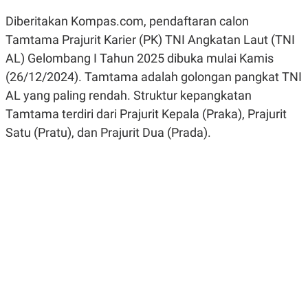
R
G
Diberitakan Kompas.com, pendaftaran calon
S
I
O
O
Tamtama Prajurit Karier (PK) TNI Angkatan Laut (TNI
N
N
A
A
AL) Gelombang I Tahun 2025 dibuka mulai Kamis
L
L
F
(26/12/2024). Tamtama adalah golongan pangkat TNI
I
AL yang paling rendah. Struktur kepangkatan
N
A
Tamtama terdiri dari Prajurit Kepala (Praka), Prajurit
N
C
Satu (Pratu), dan Prajurit Dua (Prada).
E
Y
C
A
A
N
R
G
I
T
T
E
A
R
H
.
U
.
.
K
L
E
I
S
F