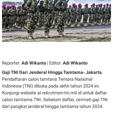
A
A
S
L
I
K
I
E
N
U
D
A
U
N
S
G
T
A
R
N
I
P
I
E
N
L
T
Reporter:
Adi Wikanto
| Editor:
Adi Wikanto
U
E
A
R
Gaji TNI Dari Jenderal Hingga Tamtama- Jakarta.
N
N
G
A
Pendaftaran calon tamtana Tentara Nasional
U
S
Indonesia (TNI) dibuka pada akhir tahun 2024 ini.
S
I
A
O
Kunjungi website al.rekrutmen-tni.mil.id untuk daftar
H
N
A
A
calon tamtama TNI. Sebelum daftar, cermati gaji TNI
L
dari pangkat jenderal hingga tamtama tahun 2024.
P
R
E
E