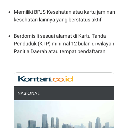
S
A
A
G
T
E
Memiliki BPJS Kesehatan atau kartu jaminan
D
S
kesehatan lainnya yang berstatus aktif
A
T
A
Berdomisili sesuai alamat di Kartu Tanda
K
L
O
I
Penduduk (KTP) minimal 12 bulan di wilayah
N
P
T
S
Panitia Daerah atau tempat pendaftaran.
A
U
N
S
T
V
JARINGAN
NASIONAL
K
P
O
R
N
E
T
S
A
S
N
R
A
E