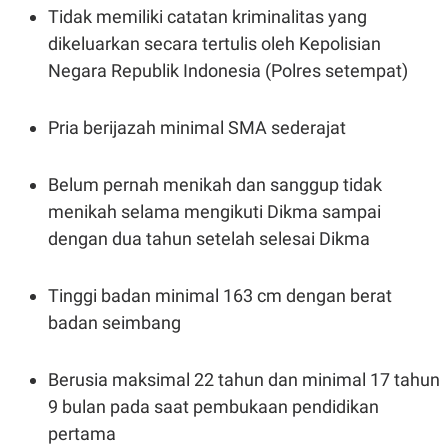
Tidak memiliki catatan kriminalitas yang
N
S
E
E
dikeluarkan secara tertulis oleh Kepolisian
W
R
S
E
Negara Republik Indonesia (Polres setempat)
S
M
E
O
T
N
Pria berijazah minimal SMA sederajat
U
I
P
A
A
K
Belum pernah menikah dan sanggup tidak
D
I
V
L
menikah selama mengikuti Dikma sampai
A
dengan dua tahun setelah selesai Dikma
S
K
O
R
Tinggi badan minimal 163 cm dengan berat
P
O
badan seimbang
R
A
S
Berusia maksimal 22 tahun dan minimal 17 tahun
I
9 bulan pada saat pembukaan pendidikan
K
N
I
A
pertama
L
T