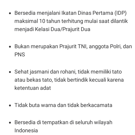
A
I
S
V
K
E
Bersedia menjalani Ikatan Dinas Pertama (IDP)
E
maksimal 10 tahun terhitung mulai saat dilantik
M
E
menjadi Kelasi Dua/Prajurit Dua
N
T
E
R
Bukan merupakan Prajurit TNI, anggota Polri, dan
I
PNS
A
N
L
Sehat jasmani dan rohani, tidak memiliki tato
E
S
atau bekas tato, tidak bertindik kecuali karena
T
A
ketentuan adat
R
I
Tidak buta warna dan tidak berkacamata
KANAL
Bersedia di tempatkan di seluruh wilayah
P
I
Indonesia
U
M