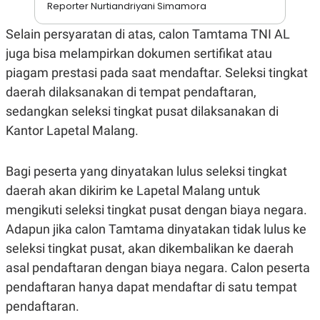
Reporter Nurtiandriyani Simamora
R
T
I
S
Selain persyaratan di atas, calon Tamtama TNI AL
I
N
juga bisa melampirkan dokumen sertifikat atau
G
piagam prestasi pada saat mendaftar. Seleksi tingkat
K
daerah dilaksanakan di tempat pendaftaran,
G
M
sedangkan seleksi tingkat pusat dilaksanakan di
E
D
Kantor Lapetal Malang.
I
A
.
Bagi peserta yang dinyatakan lulus seleksi tingkat
I
D
daerah akan dikirim ke Lapetal Malang untuk
mengikuti seleksi tingkat pusat dengan biaya negara.
Adapun jika calon Tamtama dinyatakan tidak lulus ke
SITEMAP
PROFILE
TERM
seleksi tingkat pusat, akan dikembalikan ke daerah
OF
USE
asal pendaftaran dengan biaya negara. Calon peserta
PEDOMAN
pendaftaran hanya dapat mendaftar di satu tempat
PEMBERITAAN
SIBER
pendaftaran.
PRIVACY