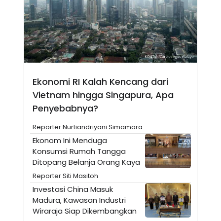
C
L
A
E
D
A
E
S
M
E
Y
.
I
D
L
K
A
I
Ekonomi RI Kalah Kencang dari
N
N
Vietnam hingga Singapura, Apa
G
E
G
R
Penyebabnya?
A
J
N
A
A
E
Reporter Nurtiandriyani Simamora
N
M
Ekonom Ini Menduga
C
I
E
T
Konsumsi Rumah Tangga
T
E
Ditopang Belanja Orang Kaya
A
N
K
Reporter Siti Masitoh
E
A
Investasi China Masuk
P
D
Madura, Kawasan Industri
A
V
P
E
Wiraraja Siap Dikembangkan
E
R