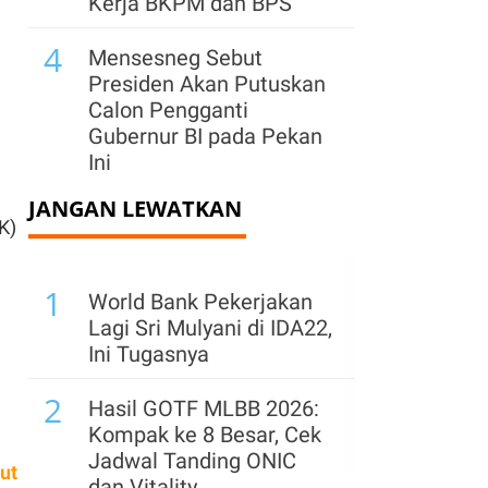
Kerja BKPM dan BPS
4
Mensesneg Sebut
Presiden Akan Putuskan
Calon Pengganti
Gubernur BI pada Pekan
Ini
JANGAN LEWATKAN
5
Danantara Dapat
K)
Tawaran Kepemilikan
Saham Bandara Madinah
1
World Bank Pekerjakan
6
INDEF: Pertumbuhan
Lagi Sri Mulyani di IDA22,
Ekonomi Lebih Banyak
Ini Tugasnya
Dinikmati Kelompok
2
Masyarakat Kelas Atas
Hasil GOTF MLBB 2026:
Kompak ke 8 Besar, Cek
7
Ekonomi RI Kalah
Jadwal Tanding ONIC
ut
Kencang dari Vietnam &
dan Vitality