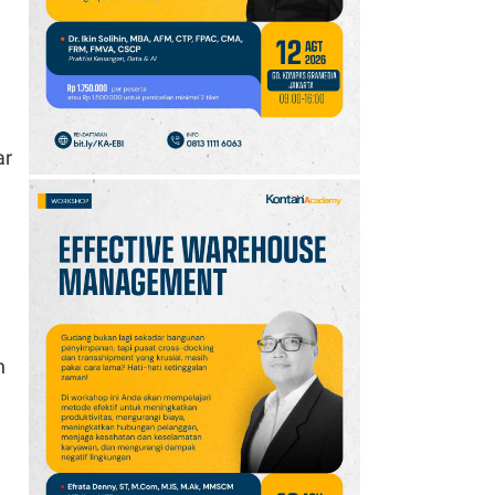
10
Jadwal Persija vs Arema
FC Perebutan Juara 3
Piala Presiden 2026,
Kick-off Sore Ini
ar
h