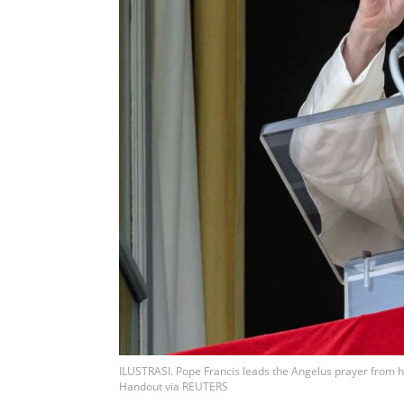
ILUSTRASI. Pope Francis leads the Angelus prayer from h
Handout via REUTERS