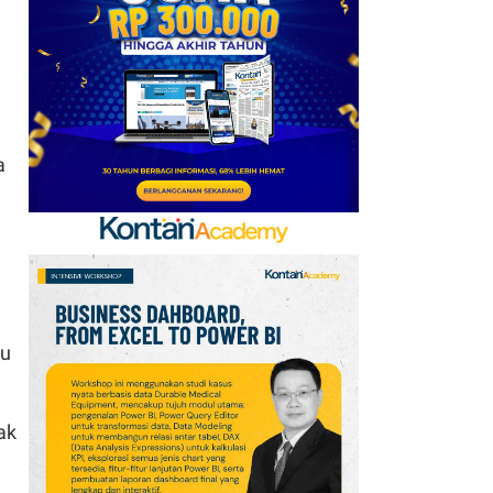
Baru, Ini Daftar 54
Saham HSC BEI per 6
Agustus 2026
7
UEFA hingga Luis Figo,
Ini Daftar Pihak yang
a
Menentang Gianni
Infantino
8
Krisis Migrasi Ancam
Status Maroko sebagai
Tuan Rumah Piala Dunia
2030
tu
9
Promo Super Hemat
Indomaret 6–19 Agustus
ak
2026, Diskon Kebutuhan
Rumah hingga 40%