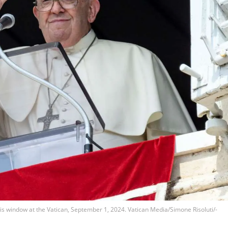
is window at the Vatican, September 1, 2024. Vatican Media/Simone Risoluti/­