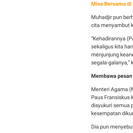
Misa Bersama di
Muhadjir pun ber
cita menyambut ke
“Kehadirannya (P
sekaligus kita ha
menjunjung kean
segala-galanya,” 
Membawa pesan
Menteri Agama (M
Paus Fransiskus 
disyukuri semua 
kesempatan dikun
Dia pun menyebu