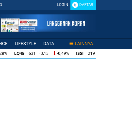
G
LOGIN
DAFTAR
NCE
LIFESTYLE
DATA
LAINNYA
LQ45
631 -3,13
ISSI
219 -0,63
,28%
-0,49%
-0,29%
LQ45
631 -3,13
ISSI
219 -0,63
28%
-0,49%
-0,29%
ISSI
219 -0,63
IDX30
354 -1,64
49%
-0,29%
-0,46%