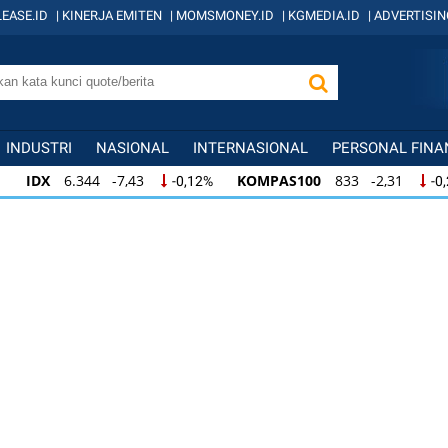
EASE.ID
|
KINERJA EMITEN
|
MOMSMONEY.ID
|
KGMEDIA.ID
|
ADVERTISIN
INDUSTRI
NASIONAL
INTERNASIONAL
PERSONAL FINA
IDX
6.344 -7,43
KOMPAS100
833 -2,31
-0,12%
-0
IDX
6.344 -7,43
KOMPAS100
833 -2,31
-0,12%
-0,
KOMPAS100
833 -2,31
LQ45
631 -3,13
-0,28%
-0,