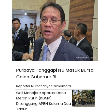
N
S
E
E
W
R
S
E
S
M
E
O
T
N
U
I
P
A
A
K
D
I
V
L
A
S
K
O
Purbaya Tanggapi Isu Masuk Bursa
R
P
Calon Gubernur BI
O
R
A
Reporter Nurtiandriyani Simamora
S
Gaji Manajer Koperasi Desa
I
Merah Putih (KDMP)
K
N
Ditanggung APBN Selama Dua
I
A
L
T
Tahun