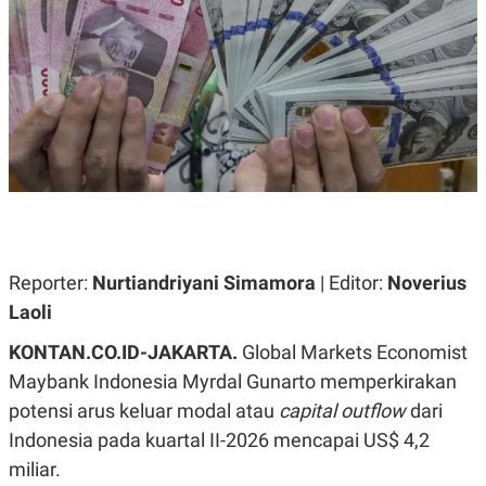
A
A
S
L
I
K
I
E
N
U
D
A
U
N
S
G
T
A
R
N
I
P
I
E
N
L
T
Reporter:
U
E
Nurtiandriyani Simamora
| Editor:
Noverius
A
R
Laoli
N
N
G
A
KONTAN.CO.ID-JAKARTA.
U
S
Global Markets Economist
S
I
Maybank Indonesia Myrdal Gunarto memperkirakan
A
O
H
N
potensi arus keluar modal atau
capital outflow
dari
A
A
L
Indonesia pada kuartal II-2026 mencapai US$ 4,2
P
R
miliar.
E
E