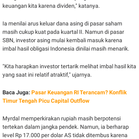
S
A
keuangan kita karena dividen," katanya.
A
G
T
E
D
S
A
Ia menilai arus keluar dana asing di pasar saham
T
masih cukup kuat pada kuartal II. Namun di pasar
A
SBN, investor asing mulai kembali masuk karena
K
L
O
I
imbal hasil obligasi Indonesia dinilai masih menarik.
N
P
T
S
A
U
N
S
"Kita harapkan investor tertarik melihat imbal hasil kita
T
yang saat ini relatif atraktif," ujarnya.
V
JARINGAN
Baca Juga:
Pasar Keuangan RI Terancam? Konflik
Timur Tengah Picu Capital Outflow
K
P
O
R
N
E
Myrdal memperkirakan rupiah masih berpotensi
T
S
A
S
tertekan dalam jangka pendek. Namun, ia berharap
N
R
level Rp 17.000 per dolar AS tidak ditembus karena
A
E