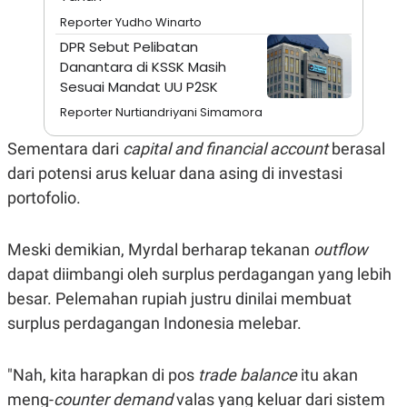
A
I
S
V
Reporter Yudho Winarto
K
E
DPR Sebut Pelibatan
E
M
Danantara di KSSK Masih
E
Sesuai Mandat UU P2SK
N
T
Reporter Nurtiandriyani Simamora
E
R
Sementara dari
capital and financial account
berasal
I
A
dari potensi arus keluar dana asing di investasi
N
portofolio.
L
E
S
Meski demikian, Myrdal berharap tekanan
outflow
T
A
dapat diimbangi oleh surplus perdagangan yang lebih
R
I
besar. Pelemahan rupiah justru dinilai membuat
surplus perdagangan Indonesia melebar.
KANAL
"Nah, kita harapkan di pos
trade balance
itu akan
P
I
meng-
counter demand
valas yang keluar dari sistem
U
M