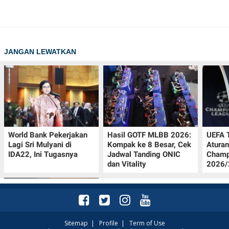
JANGAN LEWATKAN
World Bank Pekerjakan
Hasil GOTF MLBB 2026:
UEFA 
Lagi Sri Mulyani di
Kompak ke 8 Besar, Cek
Aturan
IDA22, Ini Tugasnya
Jadwal Tanding ONIC
Champ
dan Vitality
2026/2
Sitemap
|
Profile
|
Term of Use