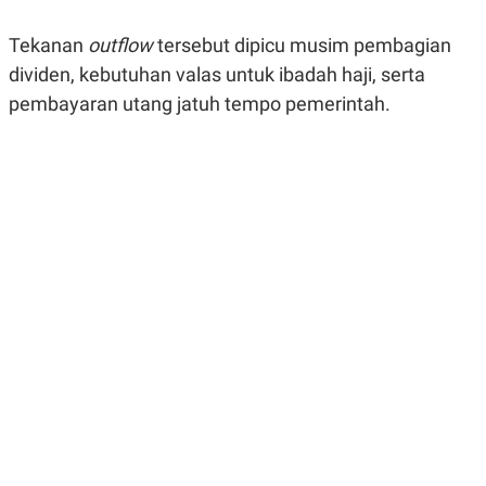
R
G
S
I
Tekanan
outflow
tersebut dipicu musim pembagian
O
O
N
N
dividen, kebutuhan valas untuk ibadah haji, serta
A
A
L
L
pembayaran utang jatuh tempo pemerintah.
F
I
N
A
N
C
E
Y
C
A
A
N
R
G
I
T
T
E
A
R
H
.
U
.
.
K
L
E
I
S
F