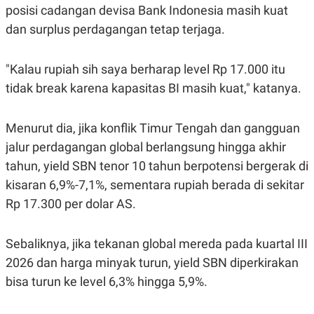
C
L
posisi cadangan devisa Bank Indonesia masih kuat
A
E
D
A
dan surplus perdagangan tetap terjaga.
E
S
M
E
Y
.
"Kalau rupiah sih saya berharap level Rp 17.000 itu
I
D
tidak break karena kapasitas BI masih kuat," katanya.
L
K
A
I
N
N
Menurut dia, jika konflik Timur Tengah dan gangguan
G
E
G
R
jalur perdagangan global berlangsung hingga akhir
A
J
tahun, yield SBN tenor 10 tahun berpotensi bergerak di
N
A
A
E
kisaran 6,9%-7,1%, sementara rupiah berada di sekitar
N
M
C
I
Rp 17.300 per dolar AS.
E
T
T
E
A
N
Sebaliknya, jika tekanan global mereda pada kuartal III
K
2026 dan harga minyak turun, yield SBN diperkirakan
E
A
P
D
bisa turun ke level 6,3% hingga 5,9%.
A
V
P
E
E
R