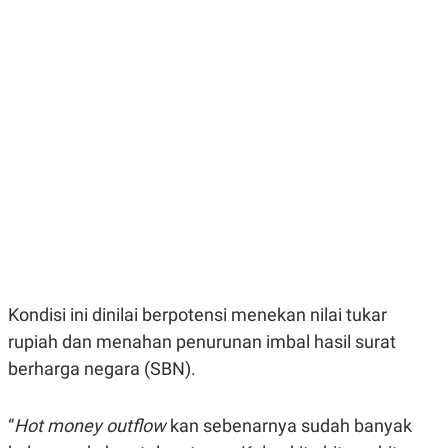
E
E
H
S
A
T
T
Y
A
L
N
E
E
A
N
N
G
A
L
L
I
I
S
S
H
I
S
E
K
X
O
E
L
C
O
U
M
Kondisi ini dinilai berpotensi menekan nilai tukar
T
rupiah dan menahan penurunan imbal hasil surat
I
V
berharga negara (SBN).
E
C
O
R
“
Hot money outflow
kan sebenarnya sudah banyak
N