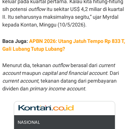
keluar pada kuartal pertama. Kalau kita hitung-hitung
E
R
sih potensi
outflow
itu sekitar US$ 4,2 miliar di kuartal
F
B
II. Itu seharusnya maksimalnya segitu,” ujar Myrdal
O
U
K
S
kepada Kontan, Minggu (10/5/2026).
U
I
S
N
E
Baca Juga:
APBN 2026: Utang Jatuh Tempo Rp 833 T,
S
S
Gali Lubang Tutup Lubang?
I
N
S
I
Menurut dia, tekanan
outflow
berasal dari
current
G
account
maupun
capital and financial account
. Dari
H
T
current account
, tekanan datang dari pembayaran
S
B
dividen dan
primary income account.
T
E
O
L
C
A
K
N
S
J
E
A
T
O
NASIONAL
U
N
P