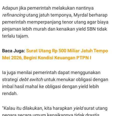
R
T
I
Adapun jika pemerintah melakukan nantinya
S
refinancing
utang jatuh temponya, Myrdal berharap
I
N
pemerintah memperpanjang tenor utang agar biaya
G
pinjaman lebih murah dan kenaikan yield SBN tidak
K
G
terlalu tajam.
M
E
D
Baca Juga:
Surat Utang Rp 500 Miliar Jatuh Tempo
I
A
Mei 2026, Begini Kondisi Keuangan PTPN I
.
I
D
Ia juga menilai pemerintah dapat menggunakan
strategi
debt switch
untuk menukar obligasi dengan
imbal hasil mahal ke obligasi dengan yield lebih
SITEMAP
PROFILE
TERM
OF
rendah.
USE
PEDOMAN
PEMBERITAAN
"Kalau itu dilakukan, kita harapkan
yield
surat utang
SIBER
negara secara umum kenaikannya tidak drastis,
PRIVACY