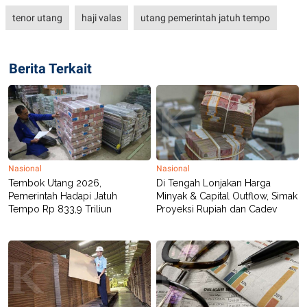
tenor utang
haji valas
utang pemerintah jatuh tempo
Berita Terkait
Nasional
Nasional
Tembok Utang 2026,
Di Tengah Lonjakan Harga
Pemerintah Hadapi Jatuh
Minyak & Capital Outflow, Simak
Tempo Rp 833,9 Triliun
Proyeksi Rupiah dan Cadev