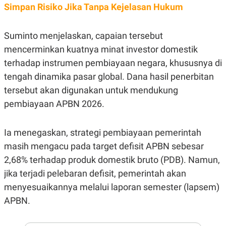
E
Simpan Risiko Jika Tanpa Kejelasan Hukum
R
F
B
O
U
Suminto menjelaskan, capaian tersebut
K
S
U
I
mencerminkan kuatnya minat investor domestik
S
N
terhadap instrumen pembiayaan negara, khususnya di
E
S
tengah dinamika pasar global. Dana hasil penerbitan
S
I
tersebut akan digunakan untuk mendukung
N
pembiayaan APBN 2026.
S
I
G
H
Ia menegaskan, strategi pembiayaan pemerintah
T
masih mengacu pada target defisit APBN sebesar
S
B
T
E
2,68% terhadap produk domestik bruto (PDB). Namun,
O
L
jika terjadi pelebaran defisit, pemerintah akan
C
A
K
N
menyesuaikannya melalui laporan semester (lapsem)
S
J
E
A
APBN.
T
O
U
N
P