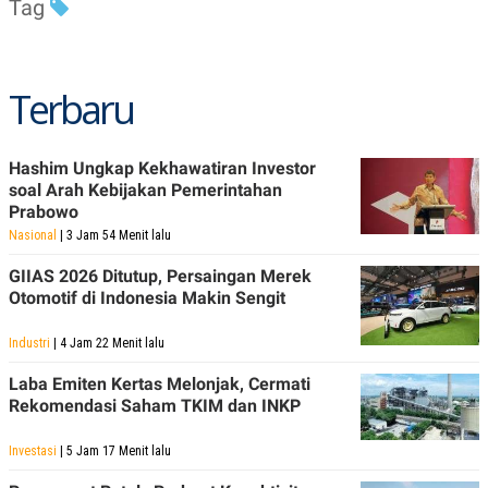
Tag
R
T
I
S
I
N
Terbaru
G
K
G
M
Hashim Ungkap Kekhawatiran Investor
E
soal Arah Kebijakan Pemerintahan
D
Prabowo
I
A
Nasional
| 3 Jam 54 Menit lalu
.
I
GIIAS 2026 Ditutup, Persaingan Merek
D
Otomotif di Indonesia Makin Sengit
Industri
| 4 Jam 22 Menit lalu
SITEMAP
PROFILE
TERM
OF
Laba Emiten Kertas Melonjak, Cermati
USE
Rekomendasi Saham TKIM dan INKP
PEDOMAN
PEMBERITAAN
Investasi
| 5 Jam 17 Menit lalu
SIBER
PRIVACY