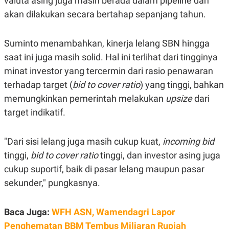
valuta asing juga masih berada dalam pipeline dan
S
A
A
G
akan dilakukan secara bertahap sepanjang tahun.
T
E
D
S
A
Suminto menambahkan, kinerja lelang SBN hingga
T
A
saat ini juga masih solid. Hal ini terlihat dari tingginya
K
L
minat investor yang tercermin dari rasio penawaran
O
I
N
P
terhadap target (
bid to cover ratio
) yang tinggi, bahkan
T
S
memungkinkan pemerintah melakukan
upsize
dari
A
U
N
S
target indikatif.
T
V
"Dari sisi lelang juga masih cukup kuat,
incoming bid
JARINGAN
tinggi,
bid to cover ratio
tinggi, dan investor asing juga
cukup suportif, baik di pasar lelang maupun pasar
K
P
sekunder," pungkasnya.
O
R
N
E
T
S
A
S
Baca Juga:
WFH ASN, Wamendagri Lapor
N
R
A
E
Penghematan BBM Tembus Miliaran Rupiah