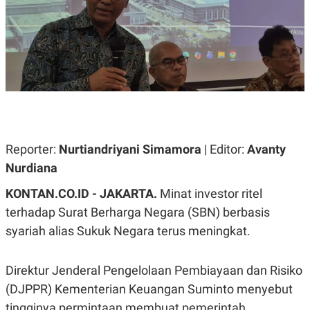
A
A
S
L
I
K
I
E
N
U
D
A
U
N
S
G
T
A
R
N
I
P
I
Reporter:
Nurtiandriyani Simamora
| Editor:
Avanty
E
N
Nurdiana
L
T
U
E
A
R
KONTAN.CO.ID - JAKARTA.
Minat investor ritel
N
N
terhadap Surat Berharga Negara (SBN) berbasis
G
A
U
S
syariah alias Sukuk Negara terus meningkat.
S
I
A
O
H
N
A
A
Direktur Jenderal Pengelolaan Pembiayaan dan Risiko
L
(DJPPR) Kementerian Keuangan Suminto menyebut
P
R
tingginya permintaan membuat pemerintah
E
E