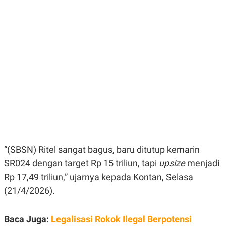
E
E
H
S
A
T
T
Y
A
L
N
E
E
A
N
N
G
A
L
L
I
I
S
S
H
I
S
E
K
X
O
E
L
C
O
“(SBSN) Ritel sangat bagus, baru ditutup kemarin
U
M
SR024 dengan target Rp 15 triliun, tapi
upsize
menjadi
T
I
Rp 17,49 triliun,” ujarnya kepada Kontan, Selasa
V
E
(21/4/2026).
C
O
R
Baca Juga:
Legalisasi Rokok Ilegal Berpotensi
N