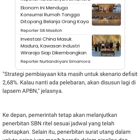
A
I
S
V
Ekonom Ini Menduga
K
E
Konsumsi Rumah Tangga
E
Ditopang Belanja Orang Kaya
M
E
Reporter Siti Masitoh
N
T
Investasi China Masuk
E
Madura, Kawasan Industri
R
Wiraraja Siap Dikembangkan
I
A
Reporter Nurtiandriyani Simamora
N
L
"Strategi pembiayaan kita masih untuk skenario defisit
E
S
2,68%. Kalau nanti ada pelebaran, akan disusun lagi di
T
lapsem APBN," jelasnya.
A
R
I
Ke depan, pemerintah tetap akan melanjutkan
KANAL
penerbitan SBN ritel sesuai jadwal yang telah
ditetapkan. Selain itu, penerbitan surat utang dalam
P
I
U
M