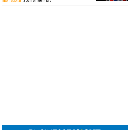
Internasional
| 2 Jam 51 Menit lalu
R
T
I
S
I
N
G
K
G
M
E
D
I
A
.
I
D
SITEMAP
PROFILE
TERM
OF
USE
PEDOMAN
PEMBERITAAN
SIBER
PRIVACY