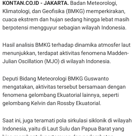
KONTAN.CO.ID - JAKARTA.
Badan Meteorologi,
A
A
S
L
Klimatologi, dan Geofisika (BMKG) memperkirakan,
I
cuaca ekstrem dan hujan sedang hingga lebat masih
K
I
berpotensi mengguyur sebagian wilayah Indonesia.
E
N
U
D
A
U
N
S
Hasil analisis BMKG terhadap dinamika atmosfer laut
G
T
A
R
menunjukkan, terdapat aktivitas fenomena Madden-
N
I
Julian Oscillation (MJO) di wilayah Indonesia.
P
I
E
N
L
T
Deputi Bidang Meteorologi BMKG Guswanto
U
E
A
R
mengatakan, aktivitas tersebut bersamaan dengan
N
N
G
A
fenomena gelombang Ekuatorial lainnya, seperti
U
S
gelombang Kelvin dan Rossby Ekuatorial.
S
I
A
O
H
N
A
A
Saat ini, juga teramati pola sirkulasi siklonik di wilayah
L
Indonesia, yaitu di Laut Sulu dan Papua Barat yang
P
R
E
E