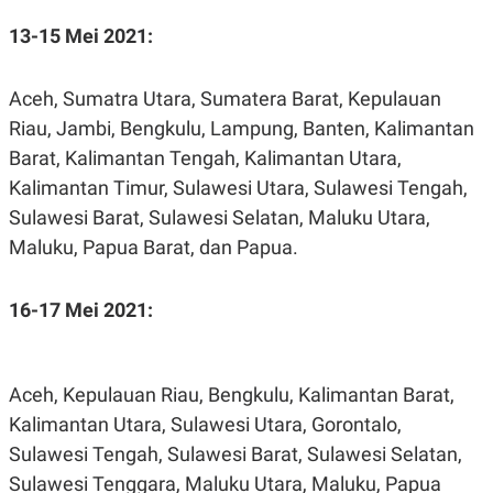
N
S
13-15 Mei 2021:
E
E
W
R
S
E
S
M
Aceh, Sumatra Utara, Sumatera Barat, Kepulauan
E
O
Riau, Jambi, Bengkulu, Lampung, Banten, Kalimantan
T
N
U
I
Barat, Kalimantan Tengah, Kalimantan Utara,
P
A
Kalimantan Timur, Sulawesi Utara, Sulawesi Tengah,
A
K
D
I
Sulawesi Barat, Sulawesi Selatan, Maluku Utara,
V
L
A
Maluku, Papua Barat, dan Papua.
S
K
O
16-17 Mei 2021:
R
P
O
R
A
Aceh, Kepulauan Riau, Bengkulu, Kalimantan Barat,
S
I
Kalimantan Utara, Sulawesi Utara, Gorontalo,
K
N
Sulawesi Tengah, Sulawesi Barat, Sulawesi Selatan,
I
A
Sulawesi Tenggara, Maluku Utara, Maluku, Papua
L
T