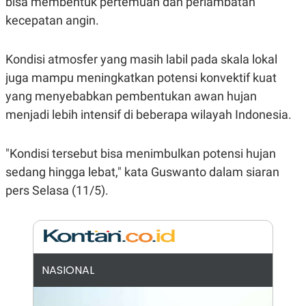
bisa membentuk pertemuan dan perlambatan
R
G
kecepatan angin.
S
I
O
O
N
N
A
A
Kondisi atmosfer yang masih labil pada skala lokal
L
L
F
juga mampu meningkatkan potensi konvektif kuat
I
yang menyebabkan pembentukan awan hujan
N
A
menjadi lebih intensif di beberapa wilayah Indonesia.
N
C
E
"Kondisi tersebut bisa menimbulkan potensi hujan
Y
C
A
A
sedang hingga lebat," kata Guswanto dalam siaran
N
R
pers Selasa (11/5).
G
I
T
T
E
A
R
H
.
U
.
.
NASIONAL
K
L
E
I
S
F