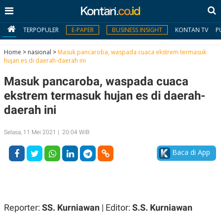
TERPOPULER
E-PAPER
BUSINESS INSIGHT
KONTAN TV
P
Home
>
nasional
>
Masuk pancaroba, waspada cuaca ekstrem termasuk
hujan es di daerah-daerah ini
MY
Masuk pancaroba, waspada cuaca
KONTAN
ekstrem termasuk hujan es di daerah-
Daftar
daerah ini
Masuk
Selasa, 11 Mei 2021 | 20:04 WIB
Baca di App
BERITA
I
N
N
A
V
S
E
I
Reporter:
SS. Kurniawan
| Editor:
S.S. Kurniawan
S
O
T
N