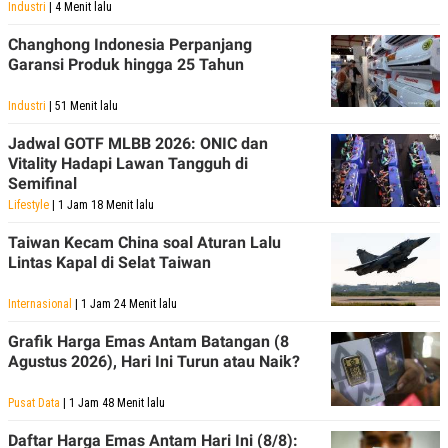
S
A
Industri
| 4 Menit lalu
A
G
T
E
Changhong Indonesia Perpanjang
D
S
Garansi Produk hingga 25 Tahun
A
T
A
Industri
| 51 Menit lalu
K
L
Jadwal GOTF MLBB 2026: ONIC dan
O
I
N
P
Vitality Hadapi Lawan Tangguh di
T
S
Semifinal
A
U
Lifestyle
| 1 Jam 18 Menit lalu
N
S
T
V
Taiwan Kecam China soal Aturan Lalu
Lintas Kapal di Selat Taiwan
JARINGAN
Internasional
| 1 Jam 24 Menit lalu
Grafik Harga Emas Antam Batangan (8
K
P
O
R
Agustus 2026), Hari Ini Turun atau Naik?
N
E
T
S
Pusat Data
| 1 Jam 48 Menit lalu
A
S
N
R
A
E
Daftar Harga Emas Antam Hari Ini (8/8):