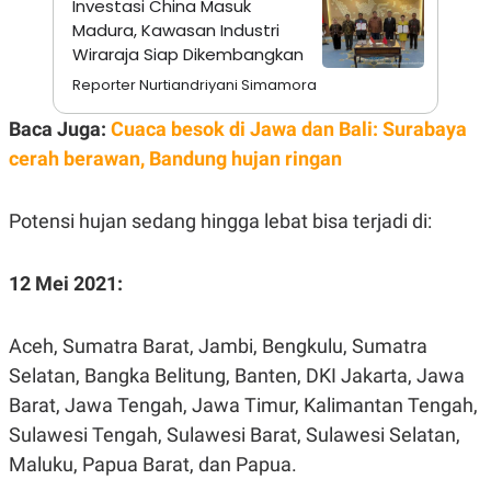
Investasi China Masuk
E
R
Madura, Kawasan Industri
F
B
Wiraraja Siap Dikembangkan
O
U
Reporter Nurtiandriyani Simamora
K
S
U
I
S
N
Baca Juga:
Cuaca besok di Jawa dan Bali: Surabaya
E
cerah berawan, Bandung hujan ringan
S
S
I
N
Potensi hujan sedang hingga lebat bisa terjadi di:
S
I
G
H
12 Mei 2021:
T
S
B
T
E
Aceh, Sumatra Barat, Jambi, Bengkulu, Sumatra
O
L
Selatan, Bangka Belitung, Banten, DKI Jakarta, Jawa
C
A
K
N
Barat, Jawa Tengah, Jawa Timur, Kalimantan Tengah,
S
J
E
A
Sulawesi Tengah, Sulawesi Barat, Sulawesi Selatan,
T
O
Maluku, Papua Barat, dan Papua.
U
N
P