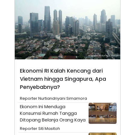
E
E
H
S
A
T
T
Y
A
L
N
E
E
A
N
N
G
A
L
L
I
I
S
S
H
I
S
Ekonomi RI Kalah Kencang dari
E
K
Vietnam hingga Singapura, Apa
X
O
E
L
Penyebabnya?
C
O
U
M
T
Reporter Nurtiandriyani Simamora
I
Ekonom Ini Menduga
V
E
Konsumsi Rumah Tangga
C
Ditopang Belanja Orang Kaya
O
R
Reporter Siti Masitoh
N