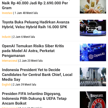
C
L
Naik Rp 40.000 Jadi Rp 2.690.000 Per
A
E
Gram
D
A
E
S
Investasi
| 1 Jam 48 Menit lalu
M
E
Y
.
Toyota Buka Peluang Hadirkan Avanza
I
Hybrid, Veloz Hybrid Raih 16.000 SPK
D
L
K
Industri
| 2 Jam 6 Menit lalu
A
I
N
N
OpenAI Temukan Risiko Siber Kritis
G
E
G
R
pada Model AI Astra, Perketat
A
J
Pengamanan
N
A
Internasional
| 2 Jam 20 Menit lalu
A
E
N
M
C
I
Indonesia President Yet to Decide
E
T
Candidates for Central Bank Chief, Local
T
E
Media Say
A
N
K
English
| 2 Jam 39 Menit lalu
E
A
Presiden FIFA Infantino Digoyang,
P
D
Indonesia Pilih Dukung & UEFA Tetap
A
V
P
E
Ancam Boikot
E
R