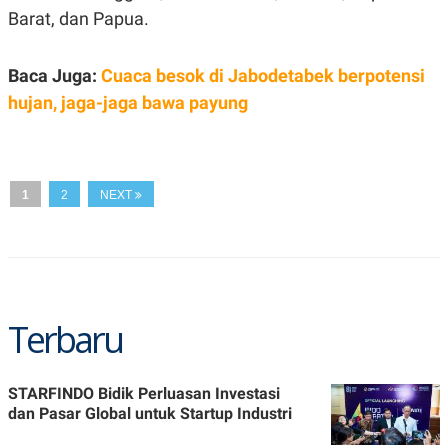
A
I
Barat, dan Papua.
S
V
K
E
E
M
Baca Juga:
Cuaca besok di Jabodetabek berpotensi
E
hujan, jaga-jaga bawa payung
N
T
E
R
I
A
1
2
NEXT
N
L
E
S
T
A
R
I
Terbaru
KANAL
STARFINDO Bidik Perluasan Investasi
dan Pasar Global untuk Startup Industri
P
I
U
M