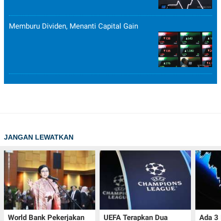
Memburu Dividen, Menanti Capital Gain
JANGAN LEWATKAN
World Bank Pekerjakan
UEFA Terapkan Dua
Ada 3