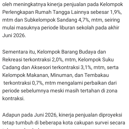
S
A
oleh meningkatnya kinerja penjualan pada Kelompok
A
G
T
E
Perlengkapan Rumah Tangga Lainnya sebesar 1,9%,
D
S
mtm dan Subkelompok Sandang 4,7%, mtm, seiring
A
T
mulai masuknya periode liburan sekolah pada akhir
A
Juni 2026.
K
L
O
I
N
P
T
S
Sementara itu, Kelompok Barang Budaya dan
A
U
Rekreasi terkontraksi 2,0%, mtm, Kelompok Suku
N
S
T
Cadang dan Aksesori terkontraksi 3,1%, mtm, serta
V
Kelompok Makanan, Minuman, dan Tembakau
terkontraksi 0,7%, mtm mengalami perbaikan dari
JARINGAN
periode sebelumnya meski masih tertahan di zona
kontraksi.
K
P
O
R
N
E
T
S
Adapun pada Juni 2026, kinerja penjualan diproyeksi
A
S
N
R
tetap tumbuh di beberapa kota cakupan survei secara
A
E