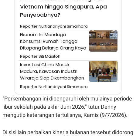
A
I
Vietnam hingga Singapura, Apa
S
V
K
E
Penyebabnya?
E
M
Reporter Nurtiandriyani Simamora
E
N
Ekonom Ini Menduga
T
Konsumsi Rumah Tangga
E
R
Ditopang Belanja Orang Kaya
I
A
Reporter Siti Masitoh
N
Investasi China Masuk
L
Madura, Kawasan Industri
E
Wiraraja Siap Dikembangkan
S
T
Reporter Nurtiandriyani Simamora
A
R
I
"Perkembangan ini dipengaruhi oleh mulainya periode
libur sekolah pada akhir Juni 2026," tutur Denny
KANAL
mengutip keterangan tertulisnya, Kamis (9/7/2026).
P
I
Di sisi lain perbaikan kinerja bulanan tersebut didorong
U
M