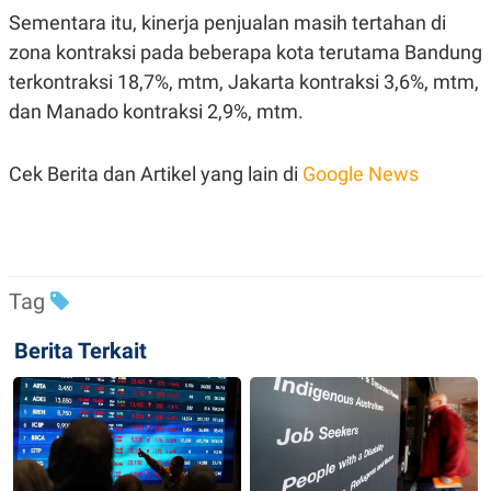
R
T
Sementara itu, kinerja penjualan masih tertahan di
I
S
zona kontraksi pada beberapa kota terutama Bandung
I
N
terkontraksi 18,7%, mtm, Jakarta kontraksi 3,6%, mtm,
G
dan Manado kontraksi 2,9%, mtm.
K
G
M
Cek Berita dan Artikel yang lain di
Google News
E
D
I
A
.
I
D
Tag
Berita Terkait
SITEMAP
PROFILE
TERM
OF
USE
PEDOMAN
PEMBERITAAN
SIBER
PRIVACY