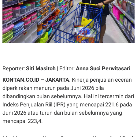
A
A
S
L
I
K
I
E
N
U
D
A
U
N
S
G
T
A
R
N
I
P
I
Reporter:
Siti Masitoh
| Editor:
Anna Suci Perwitasari
E
N
L
T
KONTAN.CO.ID – JAKARTA.
Kinerja penjualan eceran
U
E
A
R
diperkirakan menurun pada Juni 2026 bila
N
N
G
A
dibandingkan bulan sebelumnya. Hal ini tercermin dari
U
S
S
I
Indeks Penjualan Riil (IPR) yang mencapai 221,6 pada
A
O
Juni 2026 atau turun dari bulan sebelumnya yang
H
N
A
A
mencapai 223,4.
L
P
R
E
E