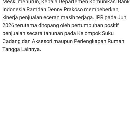
Meski menurun, Kepala Departemen Komunikasi Bank
R
G
S
I
Indonesia Ramdan Denny Prakoso membeberkan,
O
O
kinerja penjualan eceran masih terjaga. IPR pada Juni
N
N
A
A
2026 terutama ditopang oleh pertumbuhan positif
L
L
F
penjualan secara tahunan pada Kelompok Suku
I
Cadang dan Aksesori maupun Perlengkapan Rumah
N
A
Tangga Lainnya.
N
C
E
Y
C
A
A
N
R
G
I
T
T
E
A
R
H
.
U
.
.
K
L
E
I
S
F