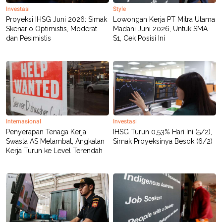
POLICY
Investasi
Style
Proyeksi IHSG Juni 2026: Simak
Lowongan Kerja PT Mitra Utama
Skenario Optimistis, Moderat
Madani Juni 2026, Untuk SMA-
dan Pesimistis
S1, Cek Posisi Ini
Internasional
Investasi
Penyerapan Tenaga Kerja
IHSG Turun 0,53% Hari Ini (5/2),
Swasta AS Melambat, Angkatan
Simak Proyeksinya Besok (6/2)
Kerja Turun ke Level Terendah