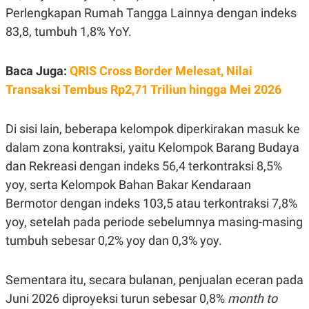
E
Perlengkapan Rumah Tangga Lainnya dengan indeks
R
83,8, tumbuh 1,8% YoY.
F
B
O
U
K
S
U
I
Baca Juga:
QRIS Cross Border Melesat, Nilai
S
N
E
Transaksi Tembus Rp2,71 Triliun hingga Mei 2026
S
S
I
Di sisi lain, beberapa kelompok diperkirakan masuk ke
N
S
dalam zona kontraksi, yaitu Kelompok Barang Budaya
I
dan Rekreasi dengan indeks 56,4 terkontraksi 8,5%
G
H
yoy, serta Kelompok Bahan Bakar Kendaraan
T
Bermotor dengan indeks 103,5 atau terkontraksi 7,8%
S
B
T
E
yoy, setelah pada periode sebelumnya masing-masing
O
L
C
A
tumbuh sebesar 0,2% yoy dan 0,3% yoy.
K
N
S
J
E
A
Sementara itu, secara bulanan, penjualan eceran pada
T
O
U
N
Juni 2026 diproyeksi turun sebesar 0,8%
month to
P