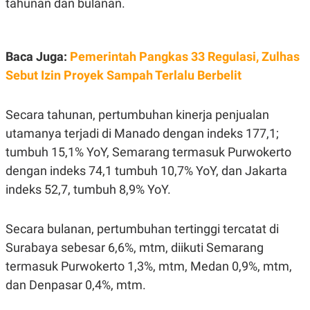
tahunan dan bulanan.
C
L
A
E
D
A
E
S
M
E
Baca Juga:
Pemerintah Pangkas 33 Regulasi, Zulhas
Y
.
I
Sebut Izin Proyek Sampah Terlalu Berbelit
D
L
K
A
I
Secara tahunan, pertumbuhan kinerja penjualan
N
N
G
E
utamanya terjadi di Manado dengan indeks 177,1;
G
R
tumbuh 15,1% YoY, Semarang termasuk Purwokerto
A
J
N
A
dengan indeks 74,1 tumbuh 10,7% YoY, dan Jakarta
A
E
N
M
indeks 52,7, tumbuh 8,9% YoY.
C
I
E
T
T
E
Secara bulanan, pertumbuhan tertinggi tercatat di
A
N
K
Surabaya sebesar 6,6%, mtm, diikuti Semarang
E
A
termasuk Purwokerto 1,3%, mtm, Medan 0,9%, mtm,
P
D
A
V
dan Denpasar 0,4%, mtm.
P
E
E
R