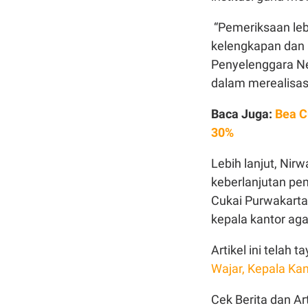
“Pemeriksaan lebi
kelengkapan dan 
Penyelenggara N
dalam merealisasi
Baca Juga:
Bea C
30%
Lebih lanjut, Ni
keberlanjutan pe
Cukai Purwakarta
kepala kantor aga
Artikel ini telah
Wajar, Kepala Ka
Cek Berita dan Art