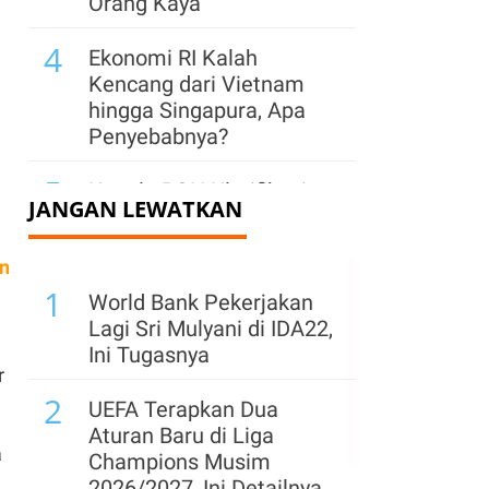
Orang Kaya
4
Ekonomi RI Kalah
Kencang dari Vietnam
hingga Singapura, Apa
Penyebabnya?
5
Kepala BGN Klarifikasi
JANGAN LEWATKAN
Isu Bakal Buka 13.000
Dapur MBG
n
6
1
Jaga Momentum
World Bank Pekerjakan
Pertumbuhan Ekonomi
Lagi Sri Mulyani di IDA22,
Semester II, Pemerintah
Ini Tugasnya
r
Siapkan Stimulus Rp
2
26,34 T
UEFA Terapkan Dua
Aturan Baru di Liga
7
a
Investasi China Masuk
Champions Musim
Madura, Kawasan
2026/2027, Ini Detailnya