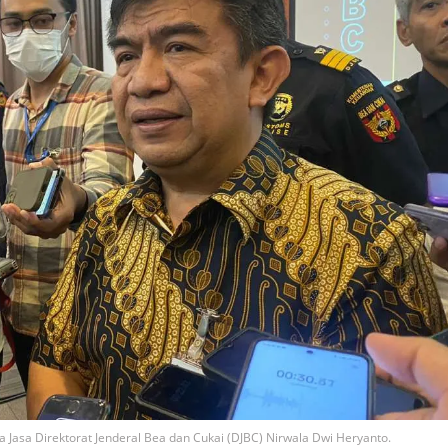
Jasa Direktorat Jenderal Bea dan Cukai (DJBC) Nirwala Dwi Heryanto.