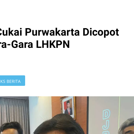
Cukai Purwakarta Dicopot
ara-Gara LHKPN
KS BERITA