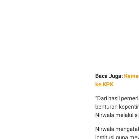
Baca Juga:
Kemen
ke KPK
"Dari hasil pemer
benturan kepent
Nirwala melalui s
Nirwala mengatak
institusi guna me