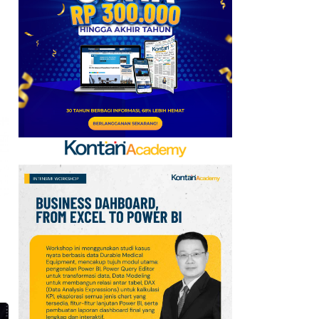
Ini Daftar Pihak yang
Menentang Gianni
Infantino
7
Krisis Migrasi Ancam
Status Maroko sebagai
Tuan Rumah Piala Dunia
2030
8
Promo Super Hemat
Indomaret 6–19 Agustus
2026, Diskon Kebutuhan
Rumah hingga 40%
9
Jadwal Persija vs Arema
FC Perebutan Juara 3
Piala Presiden 2026,
Kick-off Sore Ini