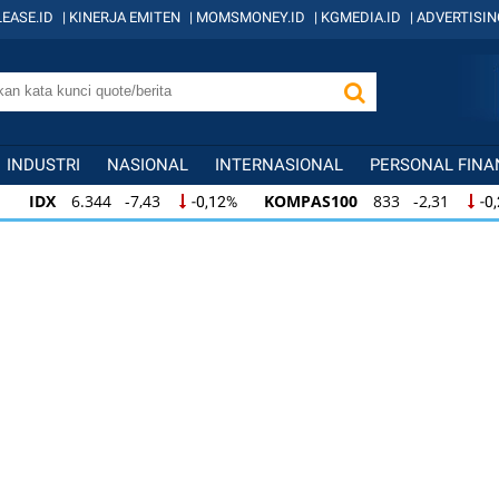
EASE.ID
|
KINERJA EMITEN
|
MOMSMONEY.ID
|
KGMEDIA.ID
|
ADVERTISIN
INDUSTRI
NASIONAL
INTERNASIONAL
PERSONAL FINA
IDX
6.344 -7,43
KOMPAS100
833 -2,31
-0,12%
-0,28%
IDX
6.344 -7,43
KOMPAS100
833 -2,31
-0,12%
-0,28%
KOMPAS100
833 -2,31
LQ45
631 -3,13
-0,28%
-0,49%