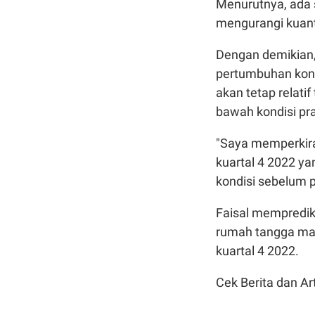
Menurutnya, ada 
mengurangi kuant
Dengan demikian,
pertumbuhan kons
akan tetap relati
bawah kondisi pr
"Saya memperkirak
kuartal 4 2022 ya
kondisi sebelum p
Faisal mempredik
rumah tangga mas
kuartal 4 2022.
Cek Berita dan Art