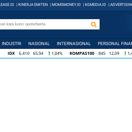
EASE.ID
|
KINERJA EMITEN
|
MOMSMONEY.ID
|
KGMEDIA.ID
|
ADVERTISIN
INDUSTRI
NASIONAL
INTERNASIONAL
PERSONAL FINA
IDX
6.410 65,94
KOMPAS100
845 12,09
1,04%
1,
KOMPAS100
845 12,09
LQ45
640 9,44
1,45%
1,5
LQ45
640 9,44
ISSI
222 2,82
IDX3
1,50%
1,29%