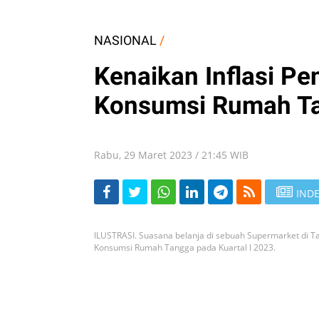
NASIONAL
/
Kenaikan Inflasi P
Konsumsi Rumah Ta
Rabu, 29 Maret 2023 / 21:45 WIB
INDE
ILUSTRASI. Suasana belanja di sebuah Supermarket di T
Konsumsi Rumah Tangga pada Kuartal I 2023.