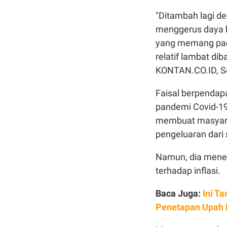
"Ditambah lagi d
menggerus daya b
yang memang pada
relatif lambat di
KONTAN.CO.ID, Se
Faisal berpendap
pandemi Covid-19
membuat masyara
pengeluaran dari 
Namun, dia mener
terhadap inflasi.
Baca Juga:
Ini T
Penetapan Upah