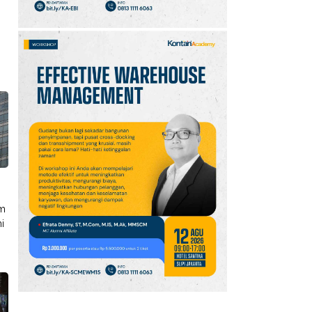
um
ni