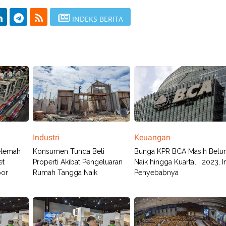
INDEKS BERITA
Industri
Keuangan
elemah
Konsumen Tunda Beli
Bunga KPR BCA Masih Bel
et
Properti Akibat Pengeluaran
Naik hingga Kuartal I 2023, I
por
Rumah Tangga Naik
Penyebabnya