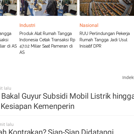
Industri
Nasional
Tangga
Produk Alat Rumah Tangga
RUU Perlindungan Pekerja
saksi
Indonesia Cetak Transaksi Rp
Rumah Tangga Jadi Usul
iar di AS
47,02 Miliar Saat Pameran di
Inisiatif DPR
AS
Inde
t lalu
Bakal Guyur Subsidi Mobil Listrik hingg
i Kesiapan Kemenperin
it lalu
h Kontrakan? Siap-Siap Didatangi