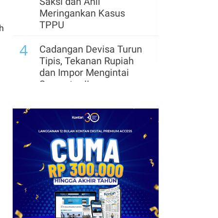
Saksi dan Ahli
Meringankan Kasus
TPPU
h
4
Cadangan Devisa Turun
Tipis, Tekanan Rupiah
dan Impor Mengintai
Semester II