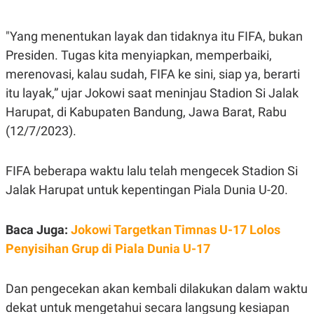
E
E
H
S
A
T
T
Y
"Yang menentukan layak dan tidaknya itu FIFA, bukan
A
L
Presiden. Tugas kita menyiapkan, memperbaiki,
N
E
merenovasi, kalau sudah, FIFA ke sini, siap ya, berarti
E
A
N
N
itu layak,” ujar Jokowi saat meninjau Stadion Si Jalak
G
A
L
L
Harupat, di Kabupaten Bandung, Jawa Barat, Rabu
I
I
(12/7/2023).
S
S
H
I
S
FIFA beberapa waktu lalu telah mengecek Stadion Si
E
K
X
O
Jalak Harupat untuk kepentingan Piala Dunia U-20.
E
L
C
O
U
M
T
Baca Juga:
Jokowi Targetkan Timnas U-17 Lolos
I
Penyisihan Grup di Piala Dunia U-17
V
E
C
O
Dan pengecekan akan kembali dilakukan dalam waktu
R
dekat untuk mengetahui secara langsung kesiapan
N