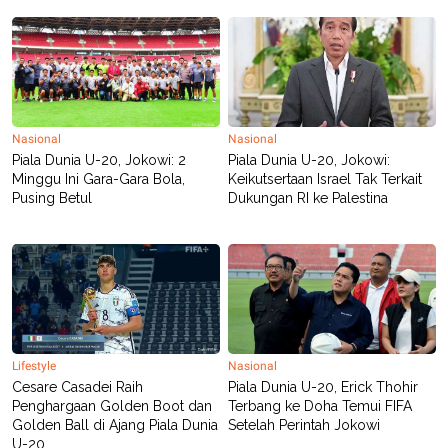
C
L
A
E
D
A
E
S
M
E
Y
.
I
D
Nasional
Nasional
L
K
A
I
Piala Dunia U-20, Jokowi: 2
Piala Dunia U-20, Jokowi:
N
N
Minggu Ini Gara-Gara Bola,
Keikutsertaan Israel Tak Terkait
G
E
Pusing Betul
Dukungan RI ke Palestina
G
R
A
J
N
A
A
E
N
M
C
I
E
T
T
E
A
N
K
Lifestyle
Nasional
E
A
Cesare Casadei Raih
Piala Dunia U-20, Erick Thohir
P
D
Penghargaan Golden Boot dan
Terbang ke Doha Temui FIFA
A
V
P
E
Golden Ball di Ajang Piala Dunia
Setelah Perintah Jokowi
E
R
U-20