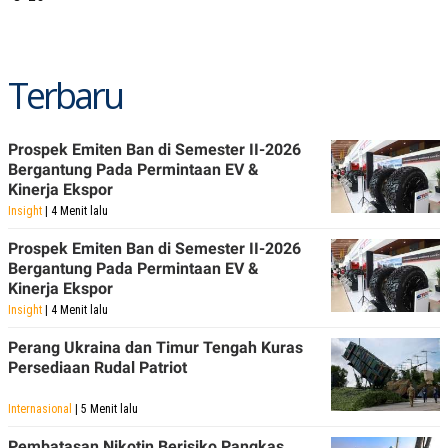
R
T
I
S
I
N
Terbaru
G
K
G
M
Prospek Emiten Ban di Semester II-2026
E
Bergantung Pada Permintaan EV &
D
Kinerja Ekspor
I
A
Insight
| 4 Menit lalu
.
I
Prospek Emiten Ban di Semester II-2026
D
Bergantung Pada Permintaan EV &
Kinerja Ekspor
Insight
| 4 Menit lalu
SITEMAP
PROFILE
TERM
Perang Ukraina dan Timur Tengah Kuras
OF
USE
Persediaan Rudal Patriot
PEDOMAN
PEMBERITAAN
Internasional
| 5 Menit lalu
SIBER
Pembatasan Nikotin Berisiko Pangkas
PRIVACY