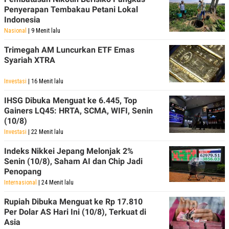
POLICY
Penyerapan Tembakau Petani Lokal
Indonesia
Nasional
| 9 Menit lalu
Trimegah AM Luncurkan ETF Emas
Syariah XTRA
Investasi
| 16 Menit lalu
IHSG Dibuka Menguat ke 6.445, Top
Gainers LQ45: HRTA, SCMA, WIFI, Senin
(10/8)
Investasi
| 22 Menit lalu
Indeks Nikkei Jepang Melonjak 2%
Senin (10/8), Saham AI dan Chip Jadi
Penopang
Internasional
| 24 Menit lalu
Rupiah Dibuka Menguat ke Rp 17.810
Per Dolar AS Hari Ini (10/8), Terkuat di
Asia