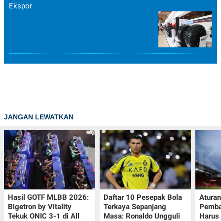
Ekspor
JANGAN LEWATKAN
Hasil GOTF MLBB 2026:
Daftar 10 Pesepak Bola
Aturan
Bigetron by Vitality
Terkaya Sepanjang
Pemba
Tekuk ONIC 3-1 di All
Masa: Ronaldo Ungguli
Harus 