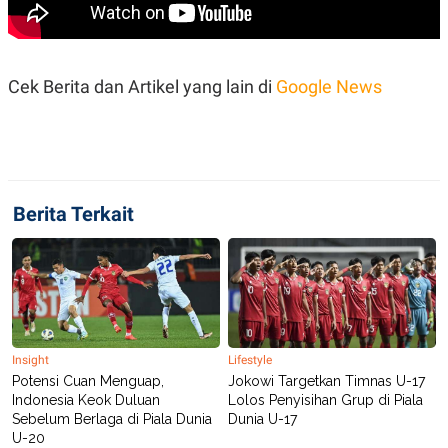
S
A
A
G
T
E
D
S
A
Cek Berita dan Artikel yang lain di
Google News
T
A
K
L
O
I
N
P
T
S
A
U
N
S
Berita Terkait
T
V
JARINGAN
K
P
O
R
Insight
Lifestyle
N
E
Potensi Cuan Menguap,
Jokowi Targetkan Timnas U-17
T
S
Indonesia Keok Duluan
Lolos Penyisihan Grup di Piala
A
S
Sebelum Berlaga di Piala Dunia
Dunia U-17
N
R
A
E
U-20