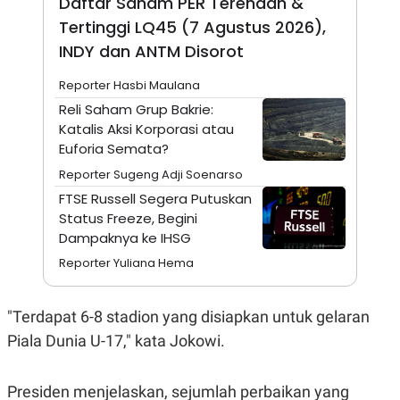
Daftar Saham PER Terendah &
N
S
Tertinggi LQ45 (7 Agustus 2026),
E
E
W
R
INDY dan ANTM Disorot
S
E
S
M
Reporter Hasbi Maulana
E
O
T
N
Reli Saham Grup Bakrie:
U
I
Katalis Aksi Korporasi atau
P
A
Euforia Semata?
A
K
D
I
Reporter Sugeng Adji Soenarso
V
L
FTSE Russell Segera Putuskan
A
S
Status Freeze, Begini
K
Dampaknya ke IHSG
O
R
Reporter Yuliana Hema
P
O
R
A
"Terdapat 6-8 stadion yang disiapkan untuk gelaran
S
Piala Dunia U-17," kata Jokowi.
I
K
N
I
A
Presiden menjelaskan, sejumlah perbaikan yang
L
T