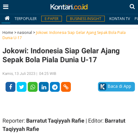
TERPOPULER
E-PAPER
BUSINESS INSIGHT
KONTAN TV
P
Home
>
nasional
>
Jokowi: Indonesia Siap Gelar Ajang Sepak Bola Piala
Dunia U-17
MY
Jokowi: Indonesia Siap Gelar Ajang
KONTAN
Sepak Bola Piala Dunia U-17
Daftar
Kamis, 13 Juli 2023 | 04:25 WIB
Masuk
Baca di App
BERITA
I
N
N
A
Reporter:
Barratut Taqiyyah Rafie
| Editor:
Barratut
V
S
E
I
Taqiyyah Rafie
S
O
T
N