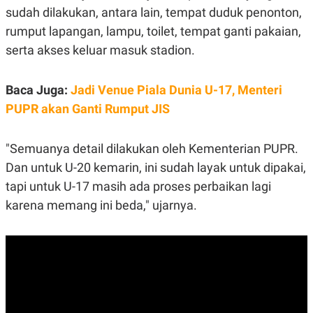
A
I
sudah dilakukan, antara lain, tempat duduk penonton,
S
V
K
E
rumput lapangan, lampu, toilet, tempat ganti pakaian,
E
serta akses keluar masuk stadion.
M
E
N
T
Baca Juga:
Jadi Venue Piala Dunia U-17, Menteri
E
R
PUPR akan Ganti Rumput JIS
I
A
N
"Semuanya detail dilakukan oleh Kementerian PUPR.
L
Dan untuk U-20 kemarin, ini sudah layak untuk dipakai,
E
S
tapi untuk U-17 masih ada proses perbaikan lagi
T
A
karena memang ini beda," ujarnya.
R
I
KANAL
P
I
U
M