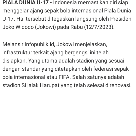
PIALA DUNIA U-17 -
Indonesia memastikan diri siap
A
A
S
L
menggelar ajang sepak bola internasional Piala Dunia
I
U-17. Hal tersebut ditegaskan langsung oleh Presiden
K
I
Joko Widodo (Jokowi) pada Rabu (12/7/2023).
E
N
U
D
A
U
N
S
Melansir Infopublik.id, Jokowi menjelaskan,
G
T
A
R
infrastruktur terkait ajang bergengsi ini telah
N
I
disiapkan. Yang utama adalah stadion yang sesuai
P
I
dengan standar yang ditetapkan oleh federasi sepak
E
N
L
T
bola internasional atau FIFA. Salah satunya adalah
U
E
A
R
stadion Si jalak Harupat yang telah selesai direnovasi.
N
N
G
A
U
S
S
I
A
O
H
N
A
A
L
P
R
E
E