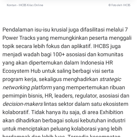
C
L
Kontan - IHCBS Kilas Online
© Foto oleh IHCBS
A
E
D
A
E
S
M
E
Y
.
Pendalaman isu-isu krusial juga difasilitasi melalui 7
I
D
Power Tracks yang memungkinkan peserta menggali
L
K
topik secara lebih fokus dan aplikatif. IHCBS juga
A
I
N
N
menjadi wadah bagi 100+ asosiasi dan komunitas
G
E
yang akan dipertemukan dalam Indonesia HR
G
R
A
J
Ecosystem Hub untuk saling berbagi visi serta
N
A
A
E
program kerja, sekaligus menghadirkan
strategic
N
M
networking platform
yang mempertemukan ribuan
C
I
E
T
pemimpin bisnis, HR, leaders, regulator, asosiasi dan
T
E
A
N
decision-makers
lintas sektor dalam satu ekosistem
K
kolaboratif. Tidak hanya itu saja, di area Exhibition
E
A
akan dihadirkan berbagai solusi kebutuhan industri
P
D
A
V
untuk menciptakan peluang kolaborasi yang lebih
P
E
E
R
berdampak dan lebih luas. Tersedia kesempatan