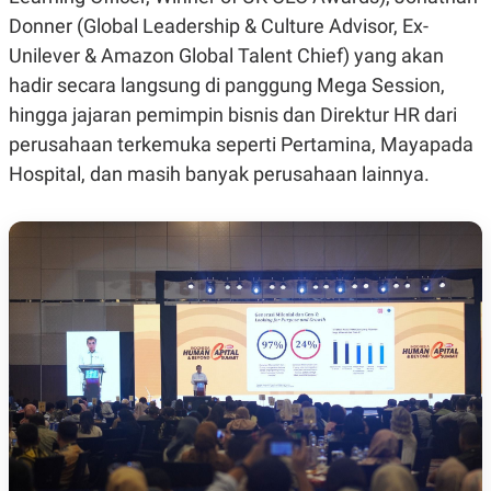
E
E
H
S
Donner (Global Leadership & Culture Advisor, Ex-
A
T
Unilever & Amazon Global Talent Chief) yang akan
T
Y
A
L
hadir secara langsung di panggung Mega Session,
N
E
hingga jajaran pemimpin bisnis dan Direktur HR dari
E
A
N
N
perusahaan terkemuka seperti Pertamina, Mayapada
G
A
L
L
Hospital, dan masih banyak perusahaan lainnya.
I
I
S
S
H
I
S
E
K
X
O
E
L
C
O
U
M
T
I
V
E
C
O
R
N