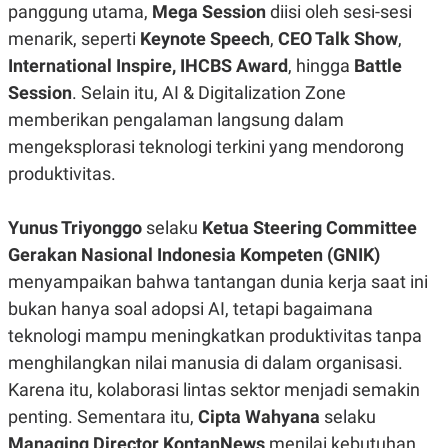
A
I
panggung utama,
Mega Session
diisi oleh sesi-sesi
S
V
menarik, seperti
Keynote Speech
,
CEO Talk Show
,
K
E
E
International Inspire, IHCBS Award
, hingga
Battle
M
E
Session
. Selain itu, AI & Digitalization Zone
N
memberikan pengalaman langsung dalam
T
E
mengeksplorasi teknologi terkini yang mendorong
R
I
produktivitas.
A
N
L
Yunus Triyonggo
selaku
Ketua Steering Committee
E
Gerakan Nasional Indonesia Kompeten (GNIK)
S
T
menyampaikan bahwa tantangan dunia kerja saat ini
A
R
bukan hanya soal adopsi AI, tetapi bagaimana
I
teknologi mampu meningkatkan produktivitas tanpa
menghilangkan nilai manusia di dalam organisasi.
KANAL
Karena itu, kolaborasi lintas sektor menjadi semakin
penting. Sementara itu,
Cipta Wahyana
selaku
P
I
U
M
Managing Director KontanNews
menilai kebutuhan