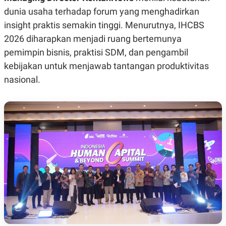
S
A
dunia usaha terhadap forum yang menghadirkan
A
G
T
E
insight praktis semakin tinggi. Menurutnya, IHCBS
D
S
A
2026 diharapkan menjadi ruang bertemunya
T
pemimpin bisnis, praktisi SDM, dan pengambil
A
K
L
kebijakan untuk menjawab tantangan produktivitas
O
I
nasional.
N
P
T
S
A
U
N
S
T
V
JARINGAN
K
P
O
R
N
E
T
S
A
S
N
R
A
E