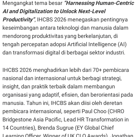
Mengangkat tema besar
“Harnessing Human-Centric
R
G
S
I
AI and Digitalization to Unlock Next-Level
O
O
N
N
Productivity”
, IHCBS 2026 menegaskan pentingnya
A
A
keseimbangan antara teknologi dan manusia dalam
L
L
F
mendorong produktivitas yang berkelanjutan, di
I
N
tengah percepatan adopsi Artificial Intelligence (AI)
A
dan transformasi digital di berbagai sektor industri.
N
C
E
IHCBS 2026 menghadirkan lebih dari 70+ pembicara
Y
C
A
A
nasional dan internasional untuk berbagi strategi,
N
R
G
I
insight, dan praktik terbaik dalam membangun
T
T
organisasi yang adaptif, efisien, dan berorientasi pada
E
A
R
H
manusia. Tahun ini, IHCBS akan diisi oleh deretan
.
U
.
pembicara internasional, seperti Paul Choo (CHRO
.
Bridgestone Asia Pacific, Lead HR Transformation in
K
L
14 Countries), Brenda Sugrue (EY Global Chief
E
I
S
F
Learning Officer, Winner of UK CLO Awards), Jonathan