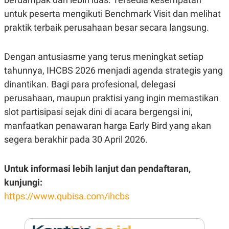
R
T
untuk peserta mengikuti Benchmark Visit dan melihat
I
S
praktik terbaik perusahaan besar secara langsung.
I
N
G
Dengan antusiasme yang terus meningkat setiap
K
G
tahunnya, IHCBS 2026 menjadi agenda strategis yang
M
dinantikan. Bagi para profesional, delegasi
E
D
perusahaan, maupun praktisi yang ingin memastikan
I
A
slot partisipasi sejak dini di acara bergengsi ini,
.
I
manfaatkan penawaran harga Early Bird yang akan
D
segera berakhir pada 30 April 2026.
Untuk informasi lebih lanjut dan pendaftaran,
SITEMAP
PROFILE
TERM
OF
kunjungi:
USE
https://www.qubisa.com/ihcbs
PEDOMAN
PEMBERITAAN
SIBER
PRIVACY