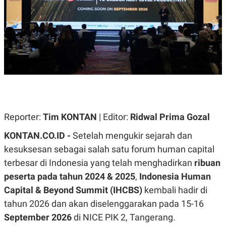
A
A
S
L
I
K
I
E
N
U
D
A
U
N
S
G
T
A
R
N
I
P
I
E
N
Reporter:
Tim KONTAN
| Editor:
Ridwal Prima Gozal
L
T
U
E
KONTAN.CO.ID -
Setelah mengukir sejarah dan
A
R
N
N
kesuksesan sebagai salah satu forum human capital
G
A
terbesar di Indonesia yang telah menghadirkan
ribuan
U
S
S
I
peserta pada tahun 2024 & 2025
,
Indonesia Human
A
O
H
N
Capital & Beyond Summit (IHCBS)
kembali hadir di
A
A
tahun 2026 dan akan diselenggarakan pada 15-16
L
September 2026
P
R
di NICE PIK 2, Tangerang.
E
E