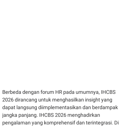
N
S
E
E
W
R
S
E
S
M
E
O
T
N
U
I
P
A
A
K
D
I
V
L
A
S
K
O
R
P
O
Berbeda dengan forum HR pada umumnya, IHCBS
R
A
2026 dirancang untuk menghasilkan insight yang
S
dapat langsung diimplementasikan dan berdampak
I
jangka panjang. IHCBS 2026 menghadirkan
K
N
I
A
pengalaman yang komprehensif dan terintegrasi. Di
L
T