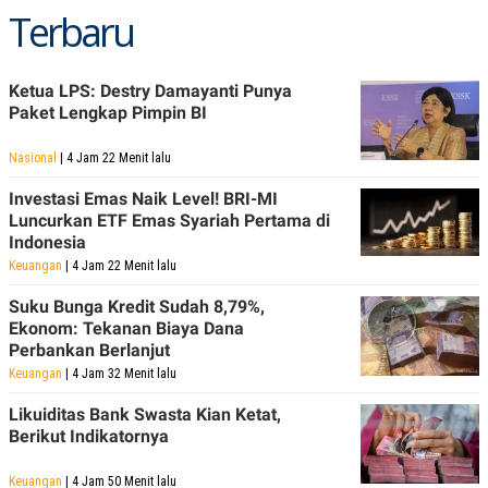
R
T
Terbaru
I
S
I
N
Ketua LPS: Destry Damayanti Punya
G
Paket Lengkap Pimpin BI
K
G
M
Nasional
| 4 Jam 22 Menit lalu
E
D
Investasi Emas Naik Level! BRI-MI
I
Luncurkan ETF Emas Syariah Pertama di
A
Indonesia
.
I
Keuangan
| 4 Jam 22 Menit lalu
D
Suku Bunga Kredit Sudah 8,79%,
Ekonom: Tekanan Biaya Dana
Perbankan Berlanjut
SITEMAP
PROFILE
TERM
Keuangan
| 4 Jam 32 Menit lalu
OF
USE
Likuiditas Bank Swasta Kian Ketat,
PEDOMAN
Berikut Indikatornya
PEMBERITAAN
SIBER
Keuangan
| 4 Jam 50 Menit lalu
PRIVACY