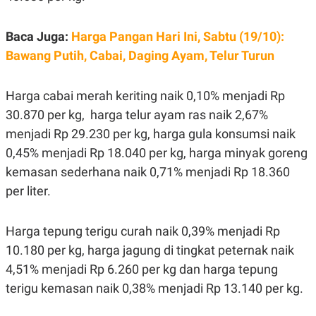
E
R
F
B
Baca Juga:
Harga Pangan Hari Ini, Sabtu (19/10):
O
U
Bawang Putih, Cabai, Daging Ayam, Telur Turun
K
S
U
I
S
N
E
Harga cabai merah keriting naik 0,10% menjadi Rp
S
S
30.870 per kg, harga telur ayam ras naik 2,67%
I
menjadi Rp 29.230 per kg, harga gula konsumsi naik
N
S
0,45% menjadi Rp 18.040 per kg, harga minyak goreng
I
G
kemasan sederhana naik 0,71% menjadi Rp 18.360
H
per liter.
T
S
B
T
E
Harga tepung terigu curah naik 0,39% menjadi Rp
O
L
C
A
10.180 per kg, harga jagung di tingkat peternak naik
K
N
S
J
4,51% menjadi Rp 6.260 per kg dan harga tepung
E
A
terigu kemasan naik 0,38% menjadi Rp 13.140 per kg.
T
O
U
N
P