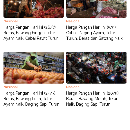
C
L
A
E
D
A
E
S
M
E
Nasional
Nasional
Y
.
Harga Pangan Hari Ini (26/7):
Harga Pangan Hari Ini (5/9):
I
Beras, Bawang hingga Telur
Cabai, Daging Ayam, Telur
D
Ayam Naik, Cabai Rawit Turun
Turun, Beras dan Bawang Naik
L
K
A
I
N
N
G
E
G
R
A
J
N
A
A
E
N
M
C
I
Nasional
Nasional
E
T
T
E
Harga Pangan Hari Ini (24/7):
Harga Pangan Hari Ini (20/9):
A
N
Beras, Bawang Putih, Telur
Beras, Bawang Merah, Telur
K
Ayam Naik, Daging Sapi Turun
Naik, Daging Sapi Turun
E
A
P
D
A
V
P
E
E
R