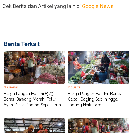
S
A
Cek Berita dan Artikel yang lain di
Google News
A
G
T
E
D
S
A
T
A
K
L
O
I
Berita Terkait
N
P
T
S
A
U
N
S
T
V
JARINGAN
Nasional
Industri
Harga Pangan Hari Ini (9/9):
Harga Pangan Hari Ini: Beras,
Beras, Bawang Merah, Telur
Cabai, Daging Sapi hingga
K
P
Ayam Naik, Daging Sapi Turun
Jagung Naik Harga
O
R
N
E
T
S
A
S
N
R
A
E