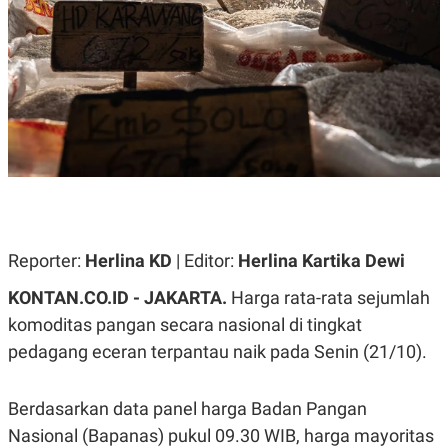
A
A
S
L
I
K
I
E
N
U
D
A
U
N
S
G
T
A
R
N
I
P
I
E
N
L
T
Reporter:
Herlina KD
| Editor:
Herlina Kartika Dewi
U
E
A
R
N
N
KONTAN.CO.ID -
JAKARTA.
Harga rata-rata sejumlah
G
A
komoditas pangan secara nasional di tingkat
U
S
S
I
pedagang eceran terpantau naik pada Senin (21/10).
A
O
H
N
A
A
L
Berdasarkan data panel harga Badan Pangan
P
R
Nasional (Bapanas) pukul 09.30 WIB, harga mayoritas
E
E