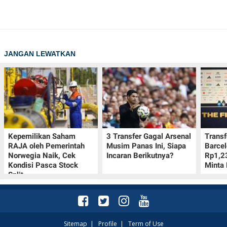
JANGAN LEWATKAN
Kepemilikan Saham
3 Transfer Gagal Arsenal
Transf
RAJA oleh Pemerintah
Musim Panas Ini, Siapa
Barcel
Norwegia Naik, Cek
Incaran Berikutnya?
Rp1,23
Kondisi Pasca Stock
Minta 
Split
Sitemap
|
Profile
|
Term of Use