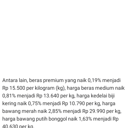
E
E
H
S
A
T
T
Y
A
L
N
E
E
A
N
N
G
A
L
L
I
I
S
S
H
I
S
E
K
X
O
E
L
Antara lain, beras premium yang naik 0,19% menjadi
C
O
Rp 15.500 per kilogram (kg), harga beras medium naik
U
M
T
0,81% menjadi Rp 13.640 per kg, harga kedelai biji
I
V
kering naik 0,75% menjadi Rp 10.790 per kg, harga
E
bawang merah naik 2,85% menjadi Rp 29.990 per kg,
C
O
harga bawang putih bonggol naik 1,63% menjadi Rp
R
N
40.630 per kg.