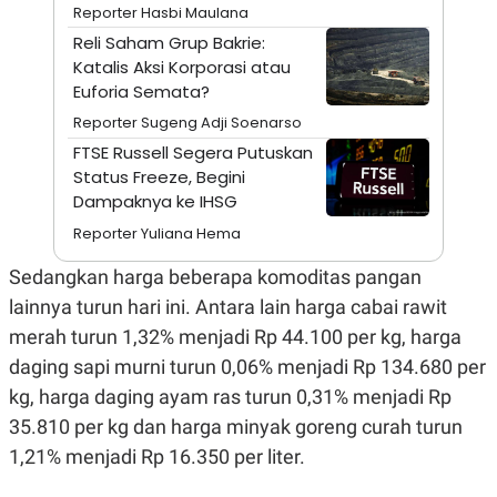
A
I
Reporter Hasbi Maulana
S
V
Reli Saham Grup Bakrie:
K
E
E
Katalis Aksi Korporasi atau
M
Euforia Semata?
E
N
Reporter Sugeng Adji Soenarso
T
E
FTSE Russell Segera Putuskan
R
Status Freeze, Begini
I
Dampaknya ke IHSG
A
N
Reporter Yuliana Hema
L
E
Sedangkan harga beberapa komoditas pangan
S
T
lainnya turun hari ini. Antara lain harga cabai rawit
A
merah turun 1,32% menjadi Rp 44.100 per kg, harga
R
I
daging sapi murni turun 0,06% menjadi Rp 134.680 per
kg, harga daging ayam ras turun 0,31% menjadi Rp
KANAL
35.810 per kg dan harga minyak goreng curah turun
1,21% menjadi Rp 16.350 per liter.
P
I
U
M