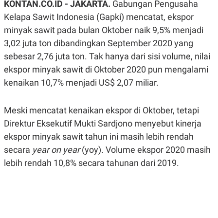
KONTAN.CO.ID - JAKARTA.
Gabungan Pengusaha
A
A
S
L
Kelapa Sawit Indonesia (Gapki) mencatat, ekspor
I
minyak sawit pada bulan Oktober naik 9,5% menjadi
K
I
3,02 juta ton dibandingkan September 2020 yang
E
N
U
D
sebesar 2,76 juta ton. Tak hanya dari sisi volume, nilai
A
U
N
S
ekspor minyak sawit di Oktober 2020 pun mengalami
G
T
kenaikan 10,7% menjadi US$ 2,07 miliar.
A
R
N
I
P
I
Meski mencatat kenaikan ekspor di Oktober, tetapi
E
N
L
T
Direktur Eksekutif Mukti Sardjono menyebut kinerja
U
E
A
R
ekspor minyak sawit tahun ini masih lebih rendah
N
N
secara
year on year
(yoy). Volume ekspor 2020 masih
G
A
U
S
lebih rendah 10,8% secara tahunan dari 2019.
S
I
A
O
H
N
A
A
L
P
R
E
E