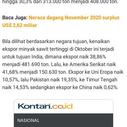
hingga 30,3% dari 313.000 ton menjadi 408.000 ton.
E
R
F
B
Baca Juga:
Neraca dagang November 2020 surplus
O
U
K
S
US$ 2,62 miliar
U
I
S
N
E
S
Bila dilihat berdasarkan negara tujuan, kenaikan
S
ekspor minyak sawit tertinggi di Oktober ini terjadi
I
N
untuk tujuan India, dimana ekspor naik 38,86%
S
I
menjadi 481.690 ton. Lalu, ke Amerika Serikat naik
G
41,68% menjadi 150.630 ton. Ekspor ke Uni Eropa naik
H
T
10,57%, lalu Pakistan naik 19,35%, ke Timur Tengah
S
B
naik 14,53% sedangkan ekspor ke China naik 0,62%.
T
E
O
L
C
A
K
N
S
J
E
A
T
O
NASIONAL
U
N
P