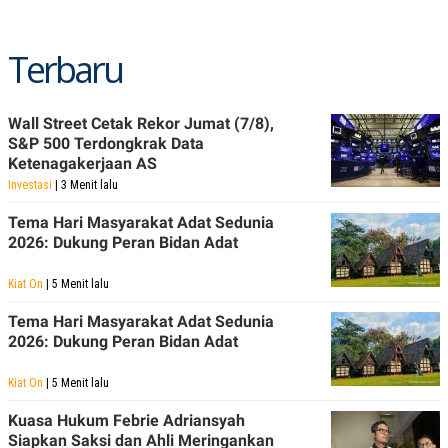
S
A
A
G
T
E
Terbaru
D
S
A
T
A
Wall Street Cetak Rekor Jumat (7/8),
K
L
S&P 500 Terdongkrak Data
O
I
N
P
Ketenagakerjaan AS
T
S
Investasi
| 3 Menit lalu
A
U
N
S
Tema Hari Masyarakat Adat Sedunia
T
V
2026: Dukung Peran Bidan Adat
Kiat On
| 5 Menit lalu
JARINGAN
Tema Hari Masyarakat Adat Sedunia
2026: Dukung Peran Bidan Adat
K
P
O
R
N
E
Kiat On
| 5 Menit lalu
T
S
A
S
Kuasa Hukum Febrie Adriansyah
N
R
A
E
Siapkan Saksi dan Ahli Meringankan