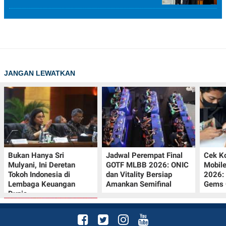
JANGAN LEWATKAN
Bukan Hanya Sri
Jadwal Perempat Final
Cek K
Mulyani, Ini Deretan
GOTF MLBB 2026: ONIC
Mobil
Tokoh Indonesia di
dan Vitality Bersiap
2026:
Lembaga Keuangan
Amankan Semifinal
Gems G
Dunia