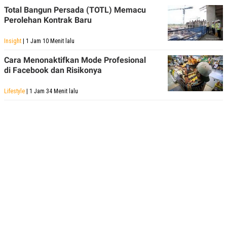
R
T
Total Bangun Persada (TOTL) Memacu
I
Perolehan Kontrak Baru
S
I
N
Insight
| 1 Jam 10 Menit lalu
G
K
Cara Menonaktifkan Mode Profesional
G
di Facebook dan Risikonya
M
E
D
Lifestyle
| 1 Jam 34 Menit lalu
I
A
.
I
D
SITEMAP
PROFILE
TERM
OF
USE
PEDOMAN
PEMBERITAAN
SIBER
PRIVACY