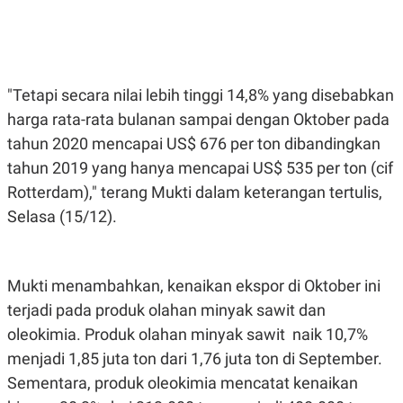
E
E
H
S
A
T
T
Y
A
L
N
E
"Tetapi secara nilai lebih tinggi 14,8% yang disebabkan
E
A
N
N
harga rata-rata bulanan sampai dengan Oktober pada
G
A
L
L
tahun 2020 mencapai US$ 676 per ton dibandingkan
I
I
tahun 2019 yang hanya mencapai US$ 535 per ton (cif
S
S
H
I
Rotterdam)," terang Mukti dalam keterangan tertulis,
S
Selasa (15/12).
E
K
X
O
E
L
C
O
U
M
Mukti menambahkan, kenaikan ekspor di Oktober ini
T
I
terjadi pada produk olahan minyak sawit dan
V
oleokimia. Produk olahan minyak sawit naik 10,7%
E
C
menjadi 1,85 juta ton dari 1,76 juta ton di September.
O
R
Sementara, produk oleokimia mencatat kenaikan
N