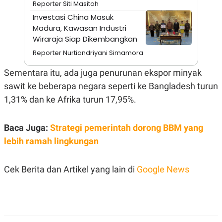
Reporter Siti Masitoh
A
I
S
V
Investasi China Masuk
K
E
Madura, Kawasan Industri
E
M
Wiraraja Siap Dikembangkan
E
N
Reporter Nurtiandriyani Simamora
T
E
Sementara itu, ada juga penurunan ekspor minyak
R
I
sawit ke beberapa negara seperti ke Bangladesh turun
A
1,31% dan ke Afrika turun 17,95%.
N
L
E
Baca Juga:
Strategi pemerintah dorong BBM yang
S
T
lebih ramah lingkungan
A
R
I
Cek Berita dan Artikel yang lain di
Google News
KANAL
P
I
U
M