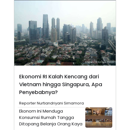
N
S
E
E
W
R
S
E
S
M
E
O
T
N
U
I
P
A
A
K
D
I
V
L
A
S
K
Ekonomi RI Kalah Kencang dari
O
R
Vietnam hingga Singapura, Apa
P
Penyebabnya?
O
R
A
Reporter Nurtiandriyani Simamora
S
I
Ekonom Ini Menduga
Konsumsi Rumah Tangga
K
N
I
A
Ditopang Belanja Orang Kaya
L
T