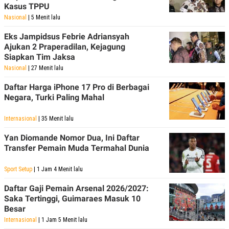
C
L
Kasus TPPU
A
E
Nasional
| 5 Menit lalu
D
A
E
S
M
E
Eks Jampidsus Febrie Adriansyah
Y
.
Ajukan 2 Praperadilan, Kejagung
I
Siapkan Tim Jaksa
D
Nasional
| 27 Menit lalu
L
K
A
I
Daftar Harga iPhone 17 Pro di Berbagai
N
N
Negara, Turki Paling Mahal
G
E
G
R
A
J
Internasional
| 35 Menit lalu
N
A
A
E
Yan Diomande Nomor Dua, Ini Daftar
N
M
C
I
Transfer Pemain Muda Termahal Dunia
E
T
T
E
Sport Setup
| 1 Jam 4 Menit lalu
A
N
K
Daftar Gaji Pemain Arsenal 2026/2027:
E
A
Saka Tertinggi, Guimaraes Masuk 10
P
D
Besar
A
V
P
E
Internasional
| 1 Jam 5 Menit lalu
E
R