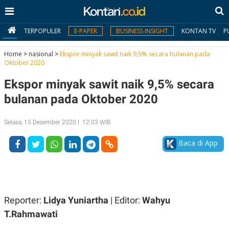
TERPOPULER
E-PAPER
BUSINESS INSIGHT
KONTAN TV
P
Home
>
nasional
>
Ekspor minyak sawit naik 9,5% secara bulanan pada
Oktober 2020
MY
Ekspor minyak sawit naik 9,5% secara
KONTAN
bulanan pada Oktober 2020
Daftar
Selasa, 15 Desember 2020 | 12:03 WIB
Masuk
Baca di App
BERITA
I
N
N
A
Reporter:
Lidya Yuniartha
| Editor:
Wahyu
V
S
E
I
T.Rahmawati
S
O
T
N