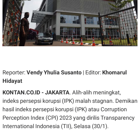
A
A
S
L
I
K
I
E
N
U
D
A
U
N
S
G
T
A
R
N
I
P
I
E
N
Reporter:
Vendy Yhulia Susanto
| Editor:
Khomarul
L
T
Hidayat
U
E
A
R
N
N
KONTAN.CO.ID - JAKARTA
. Alih-alih meningkat,
G
A
indeks persepsi korupsi (IPK) malah stagnan. Demikan
U
S
S
I
hasil indeks persepsi korupsi (IPK) atau Corruption
A
O
H
N
Perception Index (CPI) 2023 yang dirilis Transparency
A
A
International Indonesia (TII), Selasa (30/1).
L
P
R
E
E