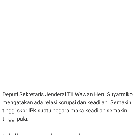
E
E
H
S
A
T
T
Y
A
L
N
E
E
A
N
N
G
A
L
L
I
I
S
S
H
I
S
E
K
X
O
E
L
C
O
U
M
Deputi Sekretaris Jenderal TII Wawan Heru Suyatmiko
T
mengatakan ada relasi korupsi dan keadilan. Semakin
I
V
tinggi skor IPK suatu negara maka keadilan semakin
E
C
tinggi pula.
O
R
N