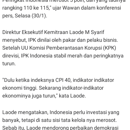
S
A
A
G
rangking 110 ke 115," ujar Wawan dalam konferensi
T
E
pers, Selasa (30/1).
D
S
A
T
A
Direktur Eksekutif Kemitraan Laode M Syarif
K
L
menyebut, IPK dinilai oleh pakar dan pelaku bisnis.
O
I
N
P
Setelah UU Komisi Pemberantasan Korupsi (KPK)
T
S
direvisi, IPK Indonesia stabil merah dan peringkatnya
A
U
N
S
turun.
T
V
"Dulu ketika indeksnya CPI 40, indikator indikator
JARINGAN
ekonomi tinggi. Sekarang indikator-indikator
ekonominya juga turun," kata Laode.
K
P
O
R
N
E
Laode mengatakan, Indonesia perlu investasi yang
T
S
A
S
banyak, tetapi di satu sisi tata kelola nya merosot.
N
R
A
E
Sebab itu, Laode mendorong perbaikan demokrasi