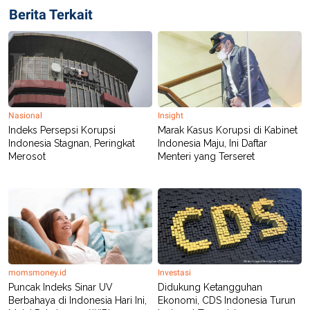
POLICY
Berita Terkait
Nasional
Insight
Indeks Persepsi Korupsi
Marak Kasus Korupsi di Kabinet
Indonesia Stagnan, Peringkat
Indonesia Maju, Ini Daftar
Merosot
Menteri yang Terseret
momsmoney.id
Investasi
Puncak Indeks Sinar UV
Didukung Ketangguhan
Berbahaya di Indonesia Hari Ini,
Ekonomi, CDS Indonesia Turun