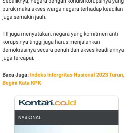
Sebaliknya, negara dengan kondisi korupsinya yang
E
R
buruk maka akses warga negara terhadap keadilan
F
B
juga semakin jauh.
O
U
K
S
U
I
S
N
TII juga menyatakan, negara yang komitmen anti
E
korupsinya tinggi juga harus menjalankan
S
S
demokrasinya secara penuh dan akses keadilannya
I
N
juga tercapai.
S
I
G
Baca Juga:
Indeks Intergritas Nasional 2023 Turun,
H
T
Begini Kata KPK
S
B
T
E
O
L
C
A
K
N
S
J
E
A
NASIONAL
T
O
U
N
P