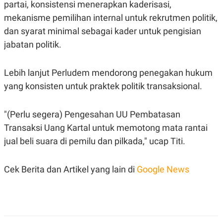
partai, konsistensi menerapkan kaderisasi,
R
T
I
mekanisme pemilihan internal untuk rekrutmen politik,
S
I
dan syarat minimal sebagai kader untuk pengisian
N
jabatan politik.
G
K
G
Lebih lanjut Perludem mendorong penegakan hukum
M
E
yang konsisten untuk praktek politik transaksional.
D
I
A
.
"(Perlu segera) Pengesahan UU Pembatasan
I
Transaksi Uang Kartal untuk memotong mata rantai
D
jual beli suara di pemilu dan pilkada," ucap Titi.
SITEMAP
PROFILE
TERM
Cek Berita dan Artikel yang lain di
Google News
OF
USE
PEDOMAN
PEMBERITAAN
SIBER
PRIVACY