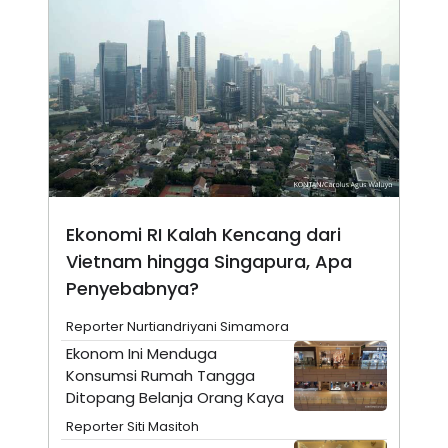
N
S
E
E
W
R
S
E
S
M
E
O
T
N
U
I
P
A
A
K
D
I
V
L
A
Ekonomi RI Kalah Kencang dari
S
K
Vietnam hingga Singapura, Apa
O
R
Penyebabnya?
P
O
Reporter Nurtiandriyani Simamora
R
A
Ekonom Ini Menduga
S
Konsumsi Rumah Tangga
I
Ditopang Belanja Orang Kaya
K
N
I
A
Reporter Siti Masitoh
L
T