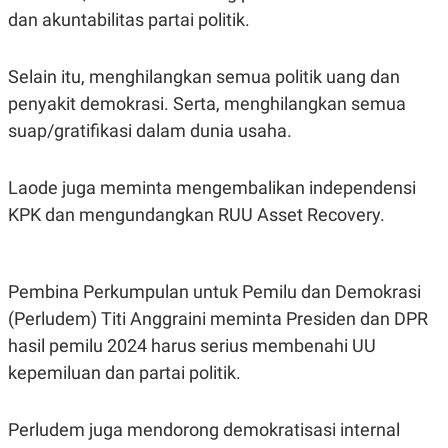
C
L
dan akuntabilitas partai politik.
A
E
D
A
E
S
M
E
Selain itu, menghilangkan semua politik uang dan
Y
.
I
penyakit demokrasi. Serta, menghilangkan semua
D
suap/gratifikasi dalam dunia usaha.
L
K
A
I
N
N
Laode juga meminta mengembalikan independensi
G
E
G
R
KPK dan mengundangkan RUU Asset Recovery.
A
J
N
A
A
E
N
M
C
I
Pembina Perkumpulan untuk Pemilu dan Demokrasi
E
T
(Perludem) Titi Anggraini meminta Presiden dan DPR
T
E
A
N
hasil pemilu 2024 harus serius membenahi UU
K
kepemiluan dan partai politik.
E
A
P
D
A
V
P
E
Perludem juga mendorong demokratisasi internal
E
R