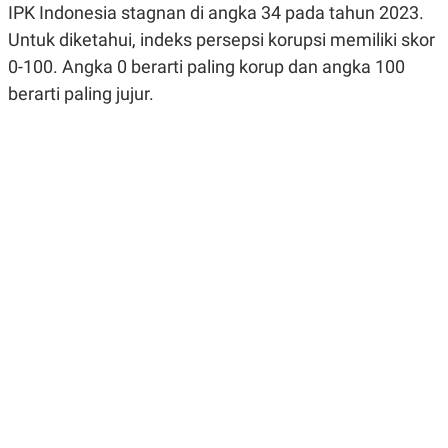
IPK Indonesia stagnan di angka 34 pada tahun 2023.
R
G
S
I
Untuk diketahui, indeks persepsi korupsi memiliki skor
O
O
N
N
0-100. Angka 0 berarti paling korup dan angka 100
A
A
berarti paling jujur.
L
L
F
I
N
A
N
C
E
Y
C
A
A
N
R
G
I
T
T
E
A
R
H
.
U
.
.
K
L
E
I
S
F