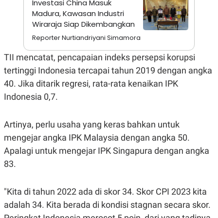
Investasi China Masuk
A
I
S
V
Madura, Kawasan Industri
K
E
Wiraraja Siap Dikembangkan
E
M
Reporter Nurtiandriyani Simamora
E
N
TII mencatat, pencapaian indeks persepsi korupsi
T
E
tertinggi Indonesia tercapai tahun 2019 dengan angka
R
I
40. Jika ditarik regresi, rata-rata kenaikan IPK
A
Indonesia 0,7.
N
L
E
Artinya, perlu usaha yang keras bahkan untuk
S
T
mengejar angka IPK Malaysia dengan angka 50.
A
R
Apalagi untuk mengejar IPK Singapura dengan angka
I
83.
KANAL
"Kita di tahun 2022 ada di skor 34. Skor CPI 2023 kita
adalah 34. Kita berada di kondisi stagnan secara skor.
P
I
U
M
Peringkat Indonesia merosot 5 poin, dari yang tadinya